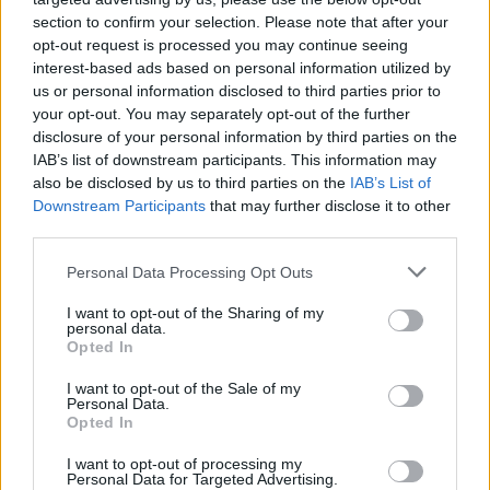
Lindas matbröd, Lindas små bröd
section to confirm your selection. Please note that after your
opt-out request is processed you may continue seeing
interest-based ads based on personal information utilized by
us or personal information disclosed to third parties prior to
your opt-out. You may separately opt-out of the further
disclosure of your personal information by third parties on the
IAB’s list of downstream participants. This information may
also be disclosed by us to third parties on the
IAB’s List of
Downstream Participants
that may further disclose it to other
POLARFRALLOR I SPRINGFORM
third parties.
Fantastiskt fluffiga, mjuka och goda frallor med sirap i
Personal Data Processing Opt Outs
degen. De allra saftigaste bröden man kan baka själv kan
jag nästan lova. Här hittar du fler goda, enkla bröd – klicka
I want to opt-out of the Sharing of my
1
personal data.
här! POLARFRALLOR I SPRINGFORM 14 st (två
Opted In
springformar) Gör en halv sats deg om du vill baka ut i en
springform. Deg50 g jäst6 …
I want to opt-out of the Sale of my
Personal Data.
Opted In
I want to opt-out of processing my
Personal Data for Targeted Advertising.