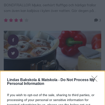
BONDFRALLOR Mjuka, oerhört fluffiga och härliga frallor
som även kan kalljäsa i kylen över natten. Gör degen på
kvällen och låt frallorna jäsa på plåten i kylen över natten.
3
Grädda brödet direkt när du vaknar och njut av nybakat till
frukost. TIPS! Följ gärna Lindas
bakskola på Instagram (klicka här!) så får du alla nya recept i
ditt …
Lindas Bakskola & Matskola -
Do Not Process My
Personal Information
If you wish to opt-out of the sale, sharing to third parties, or
processing of your personal or sensitive information for
targeted advertising by us, please use the below opt-out