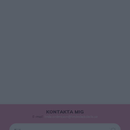
KONTAKTA MIG
E-mail:
linda.andersson@lindasbakskola.se