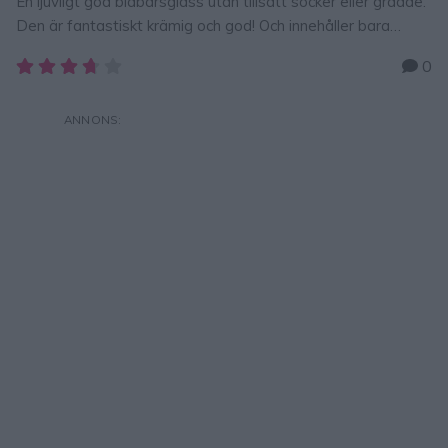
En ljuvligt god blåbärsglass utan tillsatt socker eller grädde.
Den är fantastiskt krämig och god! Och innehåller bara
banan, blåbär och naturell yoghurt! SUPERENKEL OCH
0
SUPERGOD!!! NYTTIG BLÅBÄRSGLASS 2 bananer, fryst i
skivor3 dl blåbär, frysta1 dl naturell yoghurt, kvarg (eller
mjölk) GÖR SÅ HÄR Mixa frysta bananskivor och frysta
blåbär ihop med naturell yoghurt …