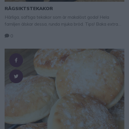
RÅGSIKTSTEKAKOR
Härliga, saftiga tekakor som är makalöst goda! Hela
familjen älskar dessa, runda mjuka bröd. Tips! Baka extra
stora tekakor – klicka här för recept! Tips! Baka snabba
0
tekakor som inte behöver jäsa – klicka här för recept!
Hälften av rågsikten kan bytas ut till vetemjöl.
Rågsiktstekakor Ca 14 st 50 g jäst 6 dl mjölk, …