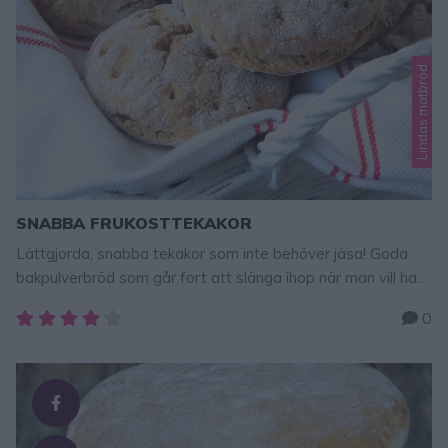
Lindas matbröd
SNABBA FRUKOSTTEKAKOR
Lättgjorda, snabba tekakor som inte behöver jäsa! Goda
bakpulverbröd som går fort att slänga ihop när man vill ha
nybakat till frukost. Självklart kan man äta dem
0
närsomhelst, de funkar lika bra till mellis, fika eller som
kvällssmörgås. Tips! Det går lika bra att bara baka brödet
med bara rågsikt eller bara vetemjöl om man inte …