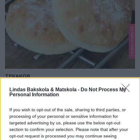
Lindas matbröd
TEKAKOR
Tekakor är magiskt gott – ett favoritbröd som både barn
Lindas Bakskola & Matskola -
Do Not Process My
och vuxna brukar älska! Frys gärna in dem och ta fram vid
Personal Information
behov. Tips! Här finns fler recept på goda tekakor – klicka
0
här för recept! Tips! Baka tekakor med grovt mjöl – klicka
If you wish to opt-out of the sale, sharing to third parties, or
här för recept! Tekakor Ca 20 st 50 g jäst 6 dl …
processing of your personal or sensitive information for
targeted advertising by us, please use the below opt-out
section to confirm your selection. Please note that after your
opt-out request is processed you may continue seeing