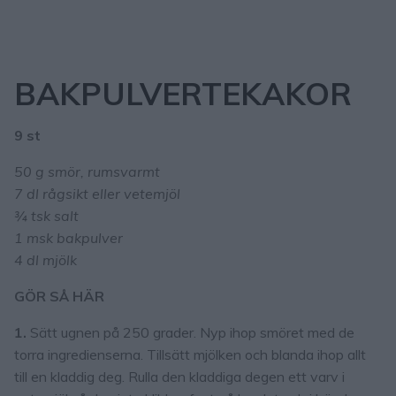
BAKPULVERTEKAKOR
9 st
50 g smör, rumsvarmt
7 dl rågsikt eller vetemjöl
¾ tsk salt
1 msk bakpulver
4 dl mjölk
GÖR SÅ HÄR
1.
Sätt ugnen på 250 grader. Nyp ihop smöret med de
torra ingredienserna. Tillsätt mjölken och blanda ihop allt
till en kladdig deg. Rulla den kladdiga degen ett varv i