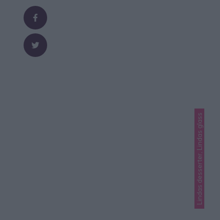
kombination med den ljusa, lagom kladdiga bottnen.
Servera gärna med en klick vaniljsås eller glass.
HALLONKLADDKAKA ca 12 bitar 150 g smör 2 ¾ dl …
Lindas desserter, Lindas glass