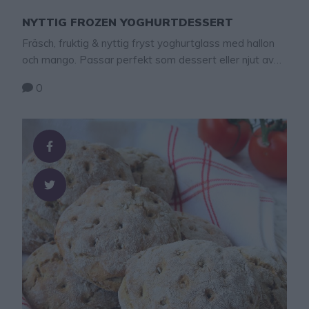
NYTTIG FROZEN YOGHURTDESSERT
Fräsch, fruktig & nyttig fryst yoghurtglass med hallon
och mango. Passar perfekt som dessert eller njut av
den när du är sugen på något sött. Sååå gott och helt
0
utan tillsatt socker! Nyttig frozen yoghurtdessert
Hallonglass: 2 dl mild yoghurt naturell (eller
vaniljyoghurt) ca 150 g frysta hallon Mangoglass: 2 dl
mild yoghurt naturell (eller vaniljyoghurt) …