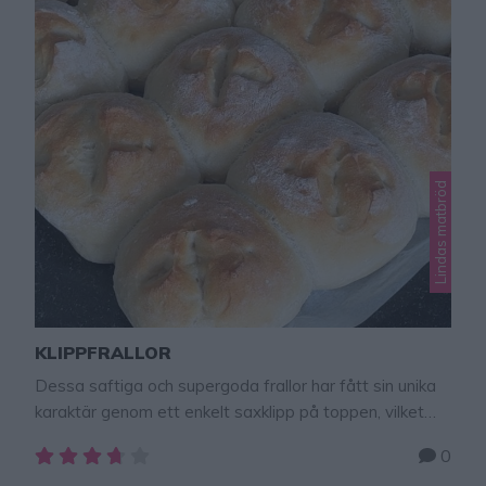
Lindas matbröd
KLIPPFRALLOR
Dessa saftiga och supergoda frallor har fått sin unika
karaktär genom ett enkelt saxklipp på toppen, vilket
ger dem en fantastisk textur. Resultatet är ett otroligt
0
bröd som är lika gott som det är vackert!