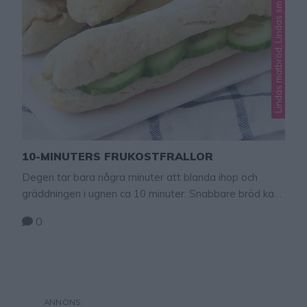
Lindas matbröd, Lindas små bröd
10-MINUTERS FRUKOSTFRALLOR
Degen tar bara några minuter att blanda ihop och
gräddningen i ugnen ca 10 minuter. Snabbare bröd kan
man inte baka! Och de är ljuvligt goda. Allra godast är
0
de när de fortfarande är lite ljumna. Njut av de
nybakade bröden med smör och ost eller något annat
gott pålägg. 10-minuters frukostfrallor 10 st 5 …