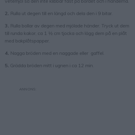
vetemjöl så den inte klibbar fast på bordet och i händerna.
2.
Rulla ut degen till en längd och dela den i 9 bitar.
3.
Rulla bollar av degen med mjölade händer. Tryck ut dem
till runda kakor, ca 1 ½ cm tjocka och lägg dem på en plåt
med bakplåtspapper.
4.
Nagga bröden med en naggade eller gaffel.
5.
Grädda bröden mitt i ugnen i ca 12 min.