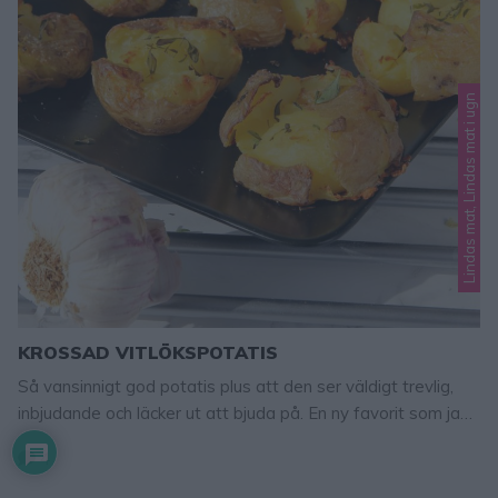
Lindas mat, Lindas mat i ugn
KROSSAD VITLÖKSPOTATIS
Så vansinnigt god potatis plus att den ser väldigt trevlig,
inbjudande och läcker ut att bjuda på. En ny favorit som jag
kommer göra många gånger om! Tips! Krydda potatisen
4
med grillkrydda eller någon annan favoritkrydda. Krossad
vitlökspotatis potatis (valfritt antal) rapsolja, olivolja eller