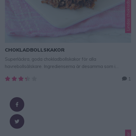
CHOKLADBOLLSKAKOR
Superläckra, goda chokladbollskakor för alla
havrebollsälskare. Ingredienserna är desamma som i
havrebollar, men denna smet kokas ihop och när de stelnar
1
blir de frasiga och ljuvligt läckra och goda.
CHOKLADBOLLSKAKOR 20–24 st 100 g smör 2 dl
strösocker 2 tsk vaniljsocker 2 msk kakao 1 nypa salt 3 msk
kaffe 2 dl kokos 4 dl havregryn GÖR …