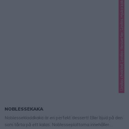
Lindas choklad, Lindas desserter, Lindas mjuka kakor
NOBLESSEKAKA
Noblessekladdkaka är en perfekt dessert! Eller bjud på den
som tårta på ett kalas. Noblesseplattorna innehåller