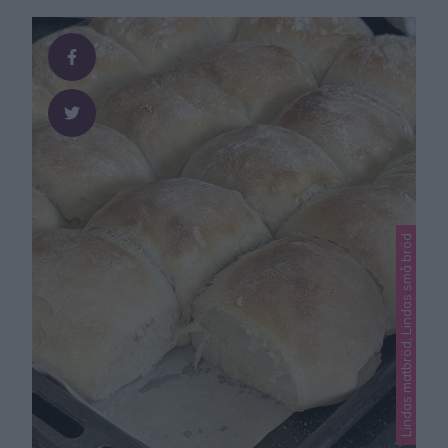
KLIPPFRALLOR Ca 20 st 50 g jäst8 dl vatten,
fingervarm1 msk salt3/4 dl rapsolja9 dl rågsiktca 9 dl
vetemjöl (eller 18 dl vetemjöl om du …
Lindas matbröd, Lindas små bröd