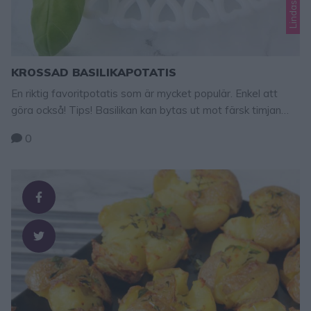
KROSSAD BASILIKAPOTATIS
En riktig favoritpotatis som är mycket populär. Enkel att
göra också! Tips! Basilikan kan bytas ut mot färsk timjan
eller oregano. Eller gör en blandning av alla tre kryddorna,
0
det är ljuvligt gott det med! Krossad basilikapotatis potatis
(valfritt antal) rapsolja, olivolja eller smält smör salt eller
flingsalt färsk basilika GÖR SÅ HÄR 1. Koka potatisen i …