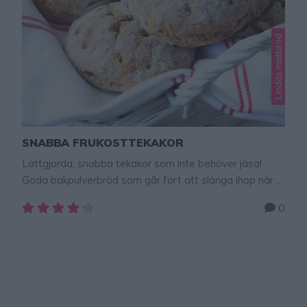
Lindas matbröd
SNABBA FRUKOSTTEKAKOR
Lättgjorda, snabba tekakor som inte behöver jäsa!
Goda bakpulverbröd som går fort att slänga ihop när
man vill ha nybakat till frukost. Självklart kan man äta
0
dem närsomhelst, de funkar lika bra till mellis, fika eller
som kvällssmörgås. Tips! Det går lika bra att bara
baka brödet med bara rågsikt eller bara vetemjöl om
man inte …