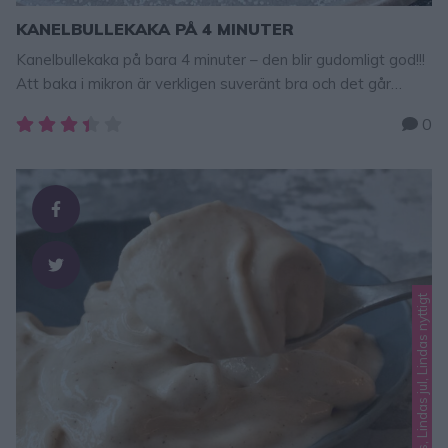
KANELBULLEKAKA PÅ 4 MINUTER
Kanelbullekaka på bara 4 minuter – den blir gudomligt god!!!
Att baka i mikron är verkligen suveränt bra och det går
blixtsnabbt. Det här är verkligen en favoritkaka! Tips! Följ
0
Lindas bakskola NYTTIGA RECEPT konto på Instagram –
klicka här! KANELBULLEKAKA PÅ 4 MINUTER En blandning
mellan kladdkaka och sockerkaka. Den blir fantastiskt saftig
och god! …