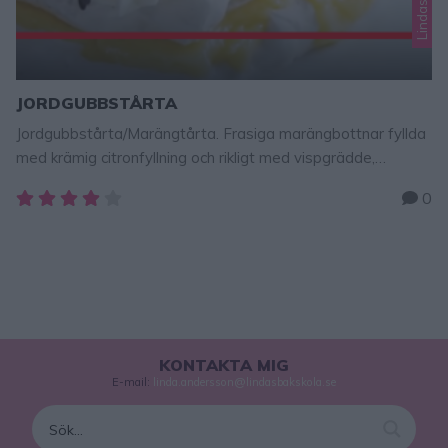
JORDGUBBSTÅRTA
Jordgubbstårta/Marängtårta. Frasiga marängbottnar fyllda
med krämig citronfyllning och rikligt med vispgrädde,
jordgubbar och smält choklad. En galet god tårta som
0
passar alla kalas och högtider! Titta på steg-för-stegfilm
hur man bakar tårtan – klicka här!
Jordgubbstårta/Marängtårta Tips! Tillsätt 3 dl Rice Crisp-
flingor i marängsmeten innan du brer ut dem på ugnsplåten.
Supergott och krispigt! Botten4 …
KONTAKTA MIG
E-mail:
linda.andersson@lindasbakskola.se