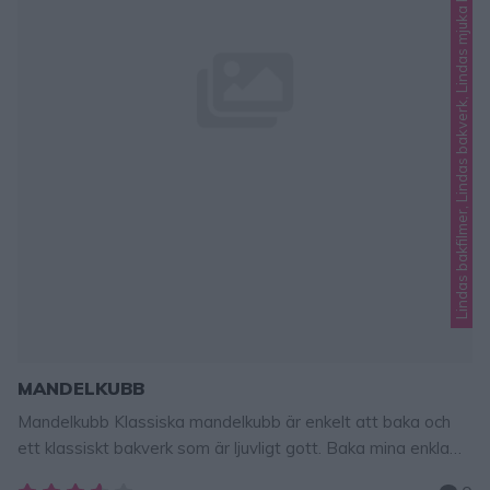
Lindas bakfilmer, Lindas bakverk, Lindas mjuka kakor
MANDELKUBB
Mandelkubb Klassiska mandelkubb är enkelt att baka och
ett klassiskt bakverk som är ljuvligt gott. Baka mina enkla
mandelkubb och bjud på fika! Första gången jag bakade