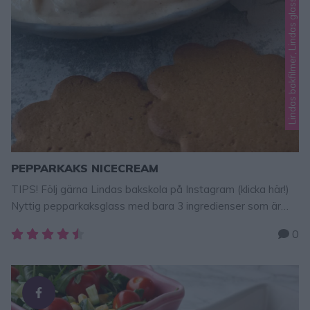
Lindas bakfilmer, Lindas glass, Lindas jul, Lindas nyttigt
PEPPARKAKS NICECREAM
TIPS! Följ gärna Lindas bakskola på Instagram (klicka här!)
Nyttig pepparkaksglass med bara 3 ingredienser som är
oerhört krämig och god. Som en riktigt glass, men innehåller
0
fryst banan, mjölk och pepparkakskrydda. Så himla god och
man kan frossa i hur mycket glass man vill utan att få en
sockerchock. Pepparkaksglass nicecream 2–3 frysta
bananerca 1/2 tsk pepparkakskrydda1–2 …