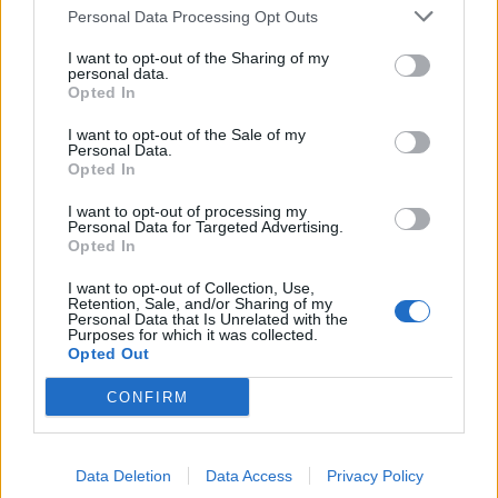
en sked på en bit fröknäcke – det är magiskt gott och en
Personal Data Processing Opt Outs
0
perfekt förrätt eller till ett glass bubbel före middagen.
Tips! Baka goda baguetter till salladen – klicka här för
I want to opt-out of the Sharing of my
personal data.
recept! TIPS! Följ gärna …
Opted In
I want to opt-out of the Sale of my
Personal Data.
Opted In
I want to opt-out of processing my
Lindas bakfilmer, Lindas choklad, Lindas chokladbollar
Personal Data for Targeted Advertising.
Opted In
I want to opt-out of Collection, Use,
Retention, Sale, and/or Sharing of my
Personal Data that Is Unrelated with the
Purposes for which it was collected.
Opted Out
CONFIRM
Data Deletion
Data Access
Privacy Policy