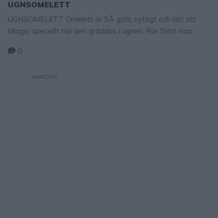
UGNSOMELETT
UGNSOMELETT Omelett är SÅ gott, nyttigt och lätt att
tillaga, speciellt när den gräddas i ugnen. Rör först ihop
smeten och sedan sköter sig omeletten själv i ugnen. En
0
perfekt lunch, lättare middag eller servera den på en buffé.
TIPS! Följ gärna Lindas bakskola på Instagram (klicka här!)
Ugnsomelett 2–3 portioner 6 ägg4 dl mjölksaltpeppar
Förslag på fyllning1 dl riven ost100 …