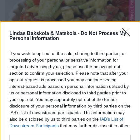
i
n
d
a
s
b
a
k
f
i
l
m
e
r
,
L
i
n
d
a
s
m
a
t
,
L
i
n
d
a
s
m
a
t
f
i
l
m
e
r
,
L
i
n
d
a
s
n
y
t
t
i
g
a
Lindas Bakskola & Matskola -
Do Not Process My
Personal Information
If you wish to opt-out of the sale, sharing to third parties, or
processing of your personal or sensitive information for
targeted advertising by us, please use the below opt-out
section to confirm your selection. Please note that after your
opt-out request is processed you may continue seeing
interest-based ads based on personal information utilized by
us or personal information disclosed to third parties prior to
your opt-out. You may separately opt-out of the further
disclosure of your personal information by third parties on the
IAB’s list of downstream participants. This information may
AVOKADO, TOMAT & LÖK- SALLAD
also be disclosed by us to third parties on the
IAB’s List of
Downstream Participants
that may further disclose it to other
Avokado, tomat & lök- sallad. En fräsch, underbart god och
third parties.
krämig sallad som passar till de flesta maträtter. Eller lägg