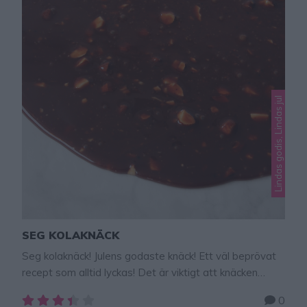
Lindas godis, Lindas jul
SEG KOLAKNÄCK
Seg kolaknäck! Julens godaste knäck! Ett väl beprövat
recept som alltid lyckas! Det är viktigt att knäcken
kokar upp ända till 124 grader så den får rätt
0
konsistens när den stelnar. Man kan även använda