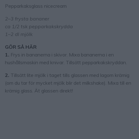
Pepparkaksglass nicecream
2–3 frysta bananer
ca 1/2 tsk pepparkakskrydda
1–2 dl mjölk
GÖR SÅ HÄR
1.
Frys in bananerna i skivor. Mixa bananerna i en
hushållsmaskin med knivar. Tillsätt pepparkakskryddan.
2.
Tillsätt lite mjölk i taget tills glassen med lagom krämig
(om du tar för mycket mjölk blir det milkshake). Mixa till en
krämig glass. Ät glassen direkt!