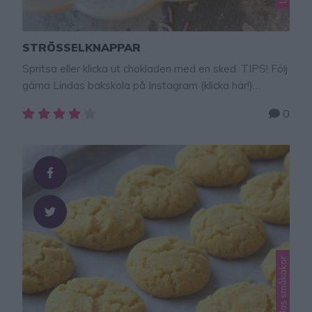
STRÖSSELKNAPPAR
Spritsa eller klicka ut chokladen med en sked. TIPS! Följ
gärna Lindas bakskola på Instagram (klicka här!)
Strössel och choklad är en perfekt kombination. Ett
0
ljuvligt gott godis med bara 2 ingredienser som är
väldigt roligt att göra! Det knastrar gott mellan
tänderna! Förvara chokladen i kylen. Strösselknappar 2
dl strössel100 g choklad (valfri sort) GÖR SÅ HÄR …