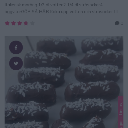
Italiensk maräng 1/2 dl vatten2 1/4 dl strösocker4
äggvitorGÖR SÅ HÄR Koka upp vatten och strösocker till
121 grader i en kastrull. Börja vispa äggvitan till ett hårt
0
skum med en elvisp när sockerlagen är 110 grader. 2. Häll
ner sockerlagen långsamt i äggvitan. Vispa samtidigt med
elvispen på högsta. Fortsätt att vispa tills marängen
kallnat. …