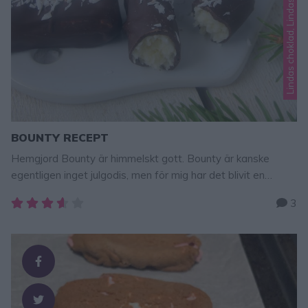
Lindas choklad, Lindas godis, Lindas jul
BOUNTY RECEPT
Hemgjord Bounty är himmelskt gott. Bounty är kanske
egentligen inget julgodis, men för mig har det blivit en
julfavorit! Här får ni enkla steg-för-steginstruktioner hur man
3
gör de smarriga konfektbitarna. Följ mig gärna på
Instagram: lindasbakskola och Facebook: Lindas bakskola
BOUNTY 25–28 st 50 g smör, smält3 dl riven kokos2 dl
florsocker1 tsk vaniljsocker½ dl vispgrädde …