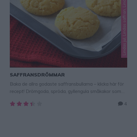
Lindas jul, Lindas saffran, Lindas småkakor
SAFFRANSDRÖMMAR
Baka de allra godaste saffransbullarna – klicka här för
recept! Drömgoda, spröda, gyllengula småkakor som
fullkomligt smälter i munnen. Dessa saffransdrömmar
4
doftar och smakar himmelskt gott och är mycket lätta
att baka.TIPS! Följ gärna Lindas
bakskola på Instagram (klicka här!) Saffransdrömmar
18 st 1/2 g saffran (1 påse)50 g smör, rumsvarmt1 1/2
dl strösocker1/2 tsk hjorthornssalt1/2 dl matolja eller …