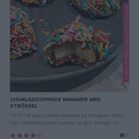
Lindas choklad, Lindas godis, Lindas jul
CHOKLADDOPPADE BANANER MED
STRÖSSEL
TIPS! Följ gärna Lindas bakskola på Instagram (klicka
här!) Chokladdoppade bananer är gott, festligt och
passar perfekt som snacks till kvällsfikat, på
0
barnkalaset eller helgmyset. Alltid lika gott och väldigt