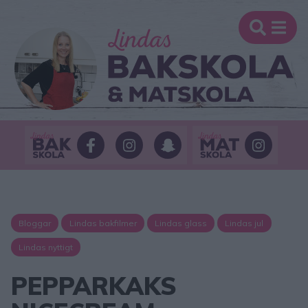
Bloggar
Lindas bakfilmer
Lindas glass
Lindas jul
Lindas nyttigt
PEPPARKAKS