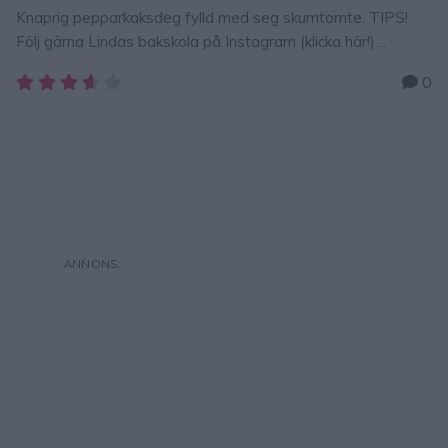
Knaprig pepparkaksdeg fylld med seg skumtomte. TIPS!
Följ gärna Lindas bakskola på Instagram (klicka här!)
Skumtomtar + pepparkakor = julens godaste kakor! Den
0
knapriga pepparkaksdegen på utsidan och den sega, mjuka
skumtomten inuti är en perfekt kombination. Så gott och kul
att baka. Skumtomtecookies Recept:pepparkaksdeg
skumtomtar GÖR SÅ HÄR Sätt ugnen på 180 grader. Kavla
ut pepparkaksdegen tunt …