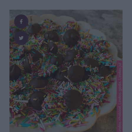
roligt att göra. Chokladdoppade bananer med strössel
50 g choklad (valfri sort)1 banan1 dl strössel GÖR SÅ
HÄR Smält chokladen i en skål över vattenbad. 2. Skär
bananen …
Lindas choklad, Lindas godis, Lindas jul