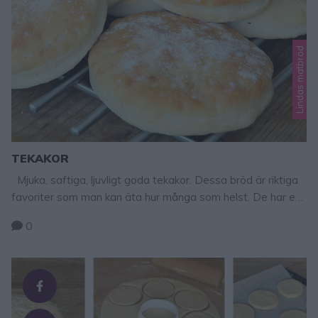
Lindas matbröd
TEKAKOR
Mjuka, saftiga, ljuvligt goda tekakor. Dessa bröd är riktiga
favoriter som man kan äta hur många som helst. De har en
rykande åtgång och alla i familjen älskar dem! Tips! Mjölken
0
gå att byta ut mot vatten, men då blir de lite segare i
konsistensen. Men supergoda ändå! Tekakor 50 g jäst 6 dl
…