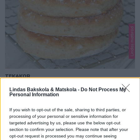
Lindas matbröd
TEKAKOR
Tekakor är underbart goda bröd! Mjuka, goda och hela
Lindas Bakskola & Matskola -
Do Not Process My
familjen älskar dem. Ett bröd för både barn och vuxna. TIPS!
Personal Information
Följ mig gärna Lindas bakskola på Instagram (klicka här,
1
eller Facebook (klicka här) så får du alltid alla nya recept
If you wish to opt-out of the sale, sharing to third parties, or
direkt i ditt flöde! Tekakor Ca 30 st 50 g jäst6 dl mjölk,
processing of your personal or sensitive information for
fingervarm75 g smör, rumsvarmt2 tsk …
targeted advertising by us, please use the below opt-out
section to confirm your selection. Please note that after your
opt-out request is processed you may continue seeing