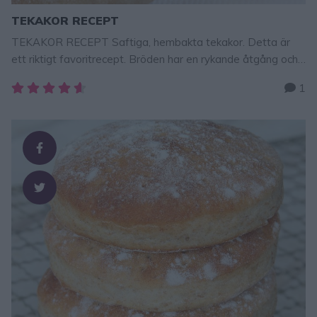
TEKAKOR RECEPT
TEKAKOR RECEPT Saftiga, hembakta tekakor. Detta är
ett riktigt favoritrecept. Bröden har en rykande åtgång och
alla i familjen älskar dem! Går bra att frysa in! Tips! Mjölken
1
gå att byta ut mot vatten, men då blir bröden lite segare i
konsistensen. Men supergoda ändå! TIPS! Följ gärna Lindas
bakskola på Instagram (klicka här!) TEKAKOR 25–30
beroende på storlek …