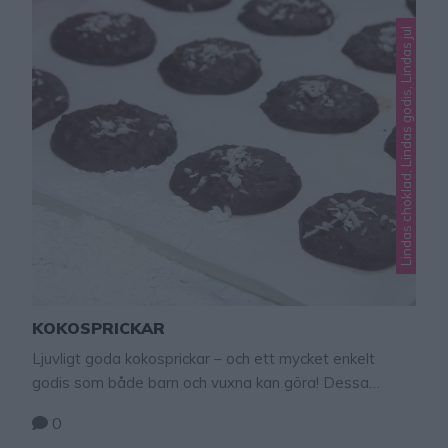
Lindas choklad, Lindas godis, Lindas jul
KOKOSPRICKAR
Ljuvligt goda kokosprickar – och ett mycket enkelt
godis som både barn och vuxna kan göra! Dessa
godingar tar slut i ett nafs och fullkomligt smälter i
0
munnen! Godistips! Gör ljuvligt goda snöbollar med