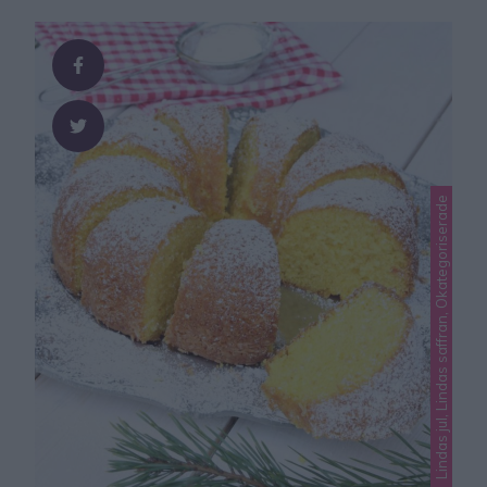
kokos – klicka här för recept! Riktiga favoriter!!!
Kokosprickar 200 g mörk choklad 1 ½ dl kokos
Garnering kokos GÖR SÅ …
Lindas jul, Lindas saffran, Okategoriserade