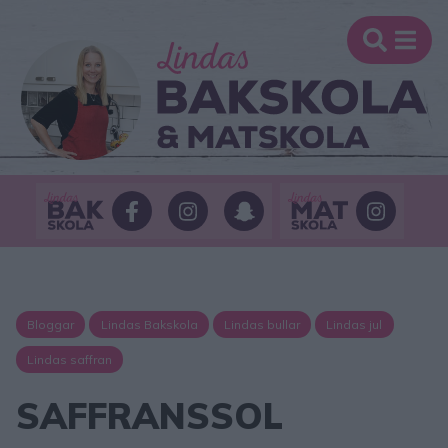
Bloggar
Lindas Bakskola
Lindas bullar
Lindas jul
Lindas saffran
SAFFRANSSOL