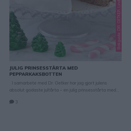
JULIG PRINSESSTÅRTA MED
PEPPARKAKSBOTTEN
I samarbete med Dr. Oetker har jag gjort julens
absolut godaste jultårta – en julig prinsesstårta med
pepparkaksbotten & lingongrädde! Bottnen består av
3
en mjuk pepparkaksbotten som är fylld med lingonsylt,
vaniljkräm och fluffig vispgrädde. Allt är täckt med Dr.
Oetkers härliga Sugar fondant. En magiskt god
kombination. Bjud på tårtan under julens alla …