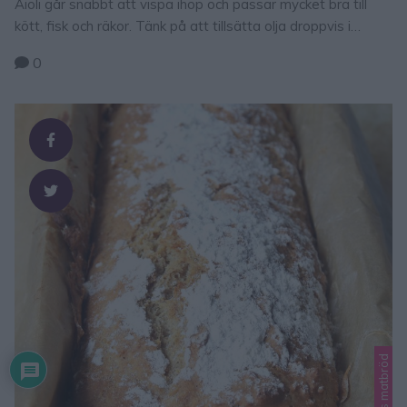
Aioli går snabbt att vispa ihop och passar mycket bra till
kött, fisk och räkor. Tänk på att tillsätta olja droppvis i
början och fortsätt vispa ordentligt tills oljan blandats i
0
massan. Aioli 2 äggulor 2 ½ dl matolja eller rapsolja ½ dl
olivolja 2 vitlöksklyftor, pressade ca 1 tsk pressad
citronsaft salt vitpeppar GÖR SÅ …