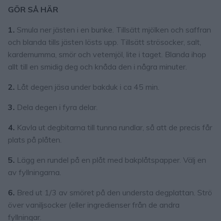
GÖR SÅ HÄR
1.
Smula ner jästen i en bunke. Tillsätt mjölken och saffran
och blanda tills jästen lösts upp. Tillsätt strösocker, salt,
kardemumma, smör och vetemjöl, lite i taget. Blanda ihop
allt till en smidig deg och knåda den i några minuter.
2.
Låt degen jäsa under bakduk i ca 45 min.
3.
Dela degen i fyra delar.
4.
Kavla ut degbitarna till tunna rundlar, så att de precis får
plats på plåten.
5.
Lägg en rundel på en plåt med bakplåtspapper. Välj en
av fyllningarna.
6.
Bred ut 1/3 av smöret på den understa degplattan. Strö
över vaniljsocker (eller ingredienser från de andra
fyllningar.