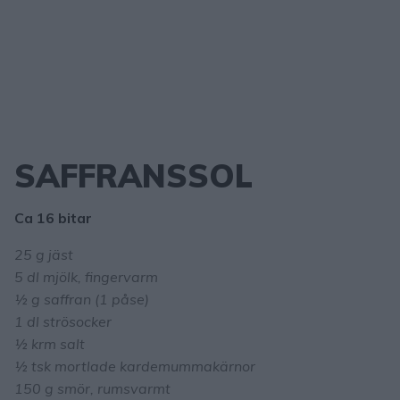
SAFFRANSSOL
Ca 16 bitar
25 g jäst
5 dl mjölk, fingervarm
½ g saffran (1 påse)
1 dl strösocker
½ krm salt
½ tsk mortlade kardemummakärnor
150 g smör, rumsvarmt