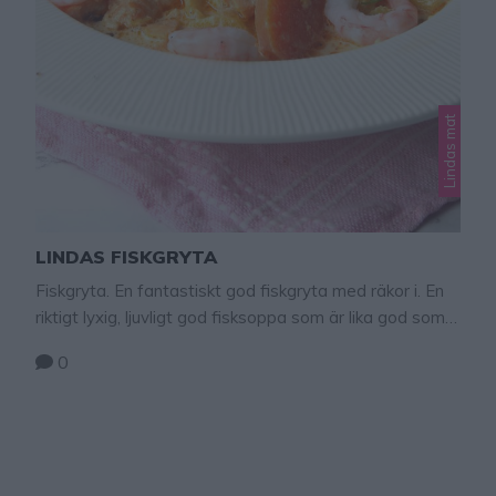
Lindas mat
LINDAS FISKGRYTA
Fiskgryta. En fantastiskt god fiskgryta med räkor i. En
riktigt lyxig, ljuvligt god fisksoppa som är lika god som
proffskockarnas recept. Serveringstips: Servera grytan
0
med en klick Aioli i tallriken. Tips! Gör egen Aioli – klicka
här för mitt goda Aioli-recept! Lindas fiskgryta 6-8
portioner Fräs i stor kastrull: 600 g räkor med skal 1 …