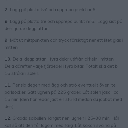
7.
Lägg på platta två och upprepa punkt nr 6.
8.
Lägg på platta tre och upprepa punkt nr 6. Lägg sist på
den fjärde degplattan.
9.
Mät ut mittpunkten och tryck försiktigt ner ett litet glas i
mitten.
10.
Dela degplattan i fyra delar utifrån cirkeln i mitten.
Dela därefter varje fjärdedel i fyra bitar. Totalt ska det bli
16 strålar i solen.
11
. Pensla degen med ägg och strö eventuellt över lite
pärlsocker. Sätt ugnen på 225 grader. Låt solen jäsa i ca
15 min (den har redan jäst en stund medan du jobbat med
den).
12.
Grädda solbullen längst ner i ugnen i 25–30 min. Håll
koll så att den får lagom med färg. Låt kakan svalna på