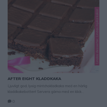
Lindas desserter, Lindas mjuka kakor
AFTER EIGHT KLADDKAKA
Ljuvligt god, lyxig mintchokladkaka med en härlig
kladdkakebotten! Servera gärna med en klick
vispgrädde om du vill äta den som dessert eller ät
0
rutorna som de är. After Eight kladdkaka Ca 24 bitar