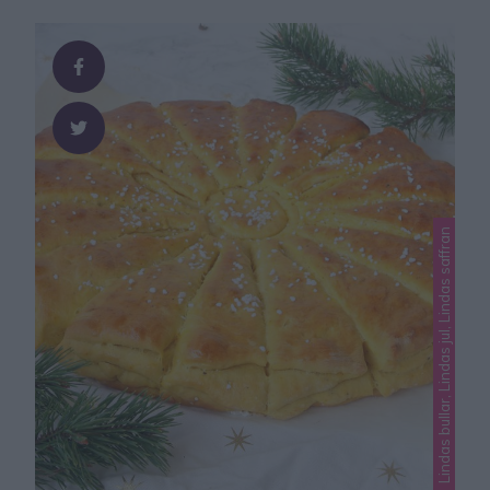
bitar 150 g smör, smält 2 ½ dl strösocker ¾ dl kakao 2
tsk vaniljsocker ½ krm salt 1 ¾ dl vetemjöl 3 ägg …
Lindas bullar, Lindas jul, Lindas saffran