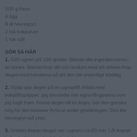
500 g Keso
4 ägg
8 dl havregryn
2 tsk bakpulver
1 tsk salt
GÖR SÅ HÄR
1.
Sätt ugnen på 180 grader. Blanda alla ingredienserna i
en bunke. Blanda ihop allt och avsluta med att arbeta ihop
degen med händerna så att den blir ordentligt kladdig.
2.
Stjälp upp degen på en ugnsplåt, klädd med
bakplåtspapper. Jag använder min egna långpanna som
jag tagit fram. Forma degen till en limpa. Gör den ganska
hög för den kommer flyta ut under gräddningen. Strö lite
havregryn på ytan.
3.
Grädda limpan längst ner i ugnen i ca 60 min. Låt limpan