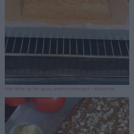
Här hittar du fler goda, enkla brödrecept – klicka här!