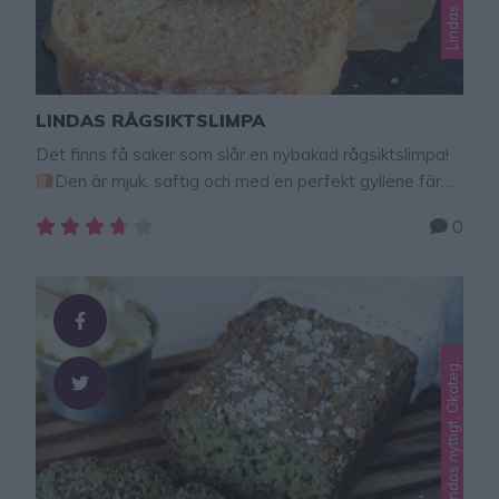
LINDAS RÅGSIKTSLIMPA
Det finns få saker som slår en nybakad rågsiktslimpa!
Den är mjuk, saftig och med en perfekt gyllene färg.
Det här brödet är en riktig favorit, perfekt till
0
frukostmackan eller kvällsfikat. Jag brukar skiva upp
limpan i skivor och frysa in brödskivorna för då kan jag
ta fram önskat antal skivor och tina till frukost. …
L
o
e