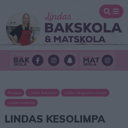
Bloggar
Lindas Bakskola
Lindas långpanna recept
Lindas matbröd
LINDAS KESOLIMPA