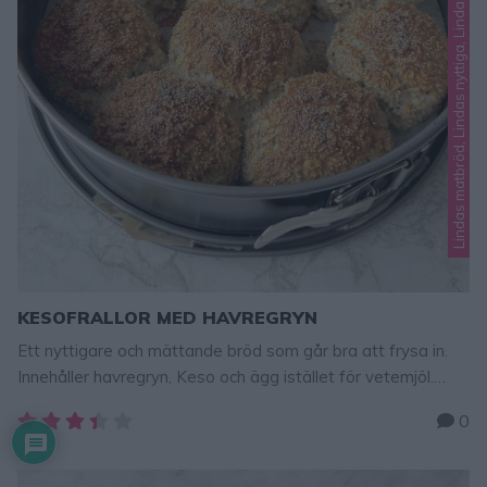
Lindas matbröd, Lindas nyttiga, Lindas nyttigt, Lindas små bröd
KESOFRALLOR MED HAVREGRYN
Ett nyttigare och mättande bröd som går bra att frysa in.
Innehåller havregryn, Keso och ägg istället för vetemjöl.
Supergott! Tips! Gör nyttiga Kesoplättar – klicka till receptet
0
här! Kesofrallor med havregryn 10 st 8 dl havregryn 1/2 tsk
salt2 tsk bakpulver 4 ägg 250 g Keso (valfri fetthalt)
Garneringvallmofrön (kan uteslutas) GÖR SÅ HÄR 1. Sätt