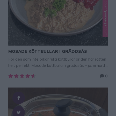
MOSADE KÖTTBULLAR I GRÄDDSÅS
För den som inte orkar rulla köttbullar är den här rätten
helt perfekt. Mosade köttbullar i gräddsås – ja, ni hörde
rätt!
För dig som älskar smaken av klassiska
0
köttbullar men inte orkar rulla en enda liten boll är det
här den ultimata rätten. Det är alltså köttbullssmet
som får gå direkt ner i …