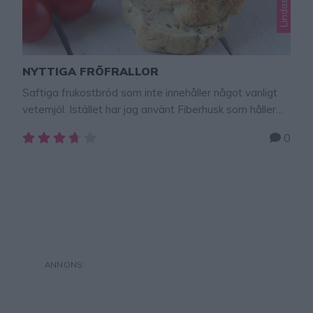
NYTTIGA FRÖFRALLOR
Saftiga frukostbröd som inte innehåller något vanligt
vetemjöl. Istället har jag använt Fiberhusk som håller
ihop degen och gör den mer lättarbetad (istället för
0
gluten i vetemjöl). Brödet blir otroligt fluffigt, saftigt
och smular mindre. Bröd som påverkar blodsockret
mindre än vanligt bröd. Passar alla som vill äta nyttigt
eller glutenfritt eller bröd med mindre …