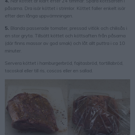
4.
När köttet är klart efter 24 timmar: Spara köttsaften i
påsarna. Dra isär köttet i strimlor. Köttet faller enkelt isär
efter den långa uppvärmningen.
5.
Blanda passerade tomater, pressad vitlök och chilisås i
en stor gryta. Tillsätt köttet och köttsaften från påsarna
(där finns massor av god smak) och låt allt puttra i ca 10
minuter.
Servera köttet i hamburgerbröd, fajitasbröd, tortillabröd,
tacoskal eller till ris, coscos eller en sallad.