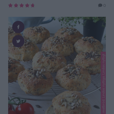
lagret. En hel laxfilé ångas i det övre lagre. En hel
0
middag tillagas samtidigt i ca 20 minuter. Reklam för
Panetti Primo Chef. Jag är helt såld på min nya Panetti
Primo Chef. Det är en allt-i-ett-köksmaskin som …
Lindas matbröd, Lindas nyttiga, Lindas nyttigt