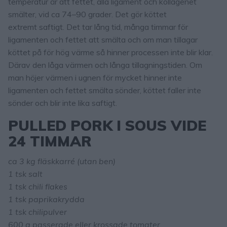
temperatur är att fettet, alla ligament och kollagenet
smälter, vid ca 74–90 grader. Det gör köttet
extremt saftigt. Det tar lång tid, många timmar för
ligamenten och fettet att smälta och om man tillagar
köttet på för hög värme så hinner processen inte blir klar.
Därav den låga värmen och långa tillagningstiden. Om
man höjer värmen i ugnen för mycket hinner inte
ligamenten och fettet smälta sönder, köttet faller inte
sönder och blir inte lika saftigt.
PULLED PORK I SOUS VIDE
24 TIMMAR
ca 3 kg fläskkarré (utan ben)
1 tsk salt
1 tsk chili flakes
1 tsk paprikakrydda
1 tsk chilipulver
600 g passerade eller krossade tomater