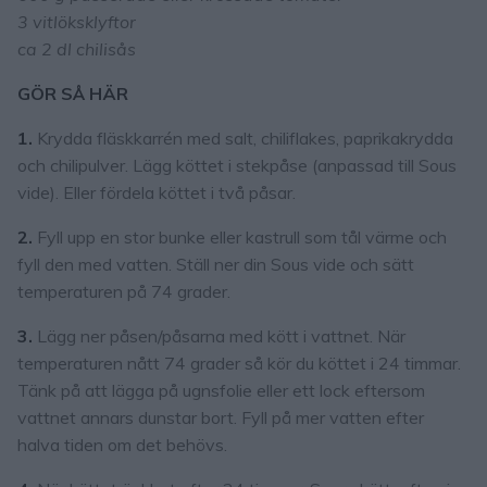
3 vitlöksklyftor
ca 2 dl chilisås
GÖR SÅ HÄR
1.
Krydda fläskkarrén med salt, chiliflakes, paprikakrydda
och chilipulver. Lägg köttet i stekpåse (anpassad till Sous
vide). Eller fördela köttet i två påsar.
2.
Fyll upp en stor bunke eller kastrull som tål värme och
fyll den med vatten. Ställ ner din Sous vide och sätt
temperaturen på 74 grader.
3.
Lägg ner påsen/påsarna med kött i vattnet. När
temperaturen nått 74 grader så kör du köttet i 24 timmar.
Tänk på att lägga på ugnsfolie eller ett lock eftersom
vattnet annars dunstar bort. Fyll på mer vatten efter
halva tiden om det behövs.