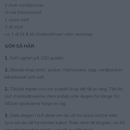
1 msk vaniljsocker
½ tsk bikarbonat
1 nypa salt
3 dl mjöl
ca 1 dl M & M chokladlinser eller nonstop
GÖR SÅ HÄR
1.
Sätt ugnen på 180 grader.
2.
Blanda ihop smör, socker, farinsocker, ägg, vaniljsocker,
bikarbonat och salt.
2.
Tillsätt mjölet och rör snabbt ihop allt till en deg. Tillsätt
sist chokladlinserna, men knåda inte degen för länge för
då kan godisarna färga av sig.
3.
Dela degen i två delar om du vill ha stora snittar eller
fyra om du vill ha mindre kakor. Rulla dem till längder, ca 40
cm och lägg dem brett i sär på en plåt med