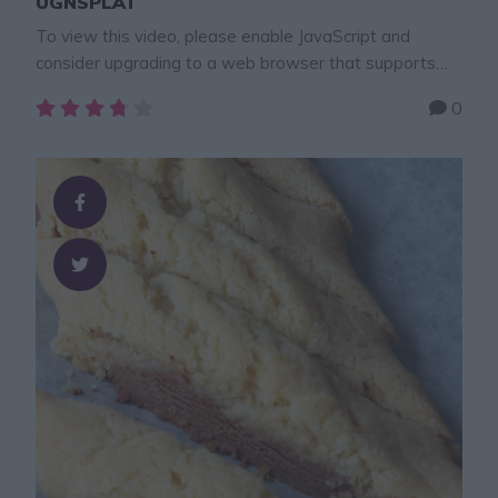
UGNSPLÅT
To view this video, please enable JavaScript and
consider upgrading to a web browser that supports
HTML5 video × Jag har tagit fram en
0
långpanna/bakform som är helt perfekt att baka bröd,
bullar och mjuka kakor i. Den har de perfekta måtten
och jag kommer dela massor av bra recept som ni kan
baka i …