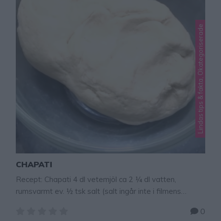
Lindas tips & fakta, Okategoriserade
CHAPATI
Recept: Chapati 4 dl vetemjöl ca 2 ¼ dl vatten,
rumsvarmt ev. ½ tsk salt (salt ingår inte i filmens
recept, men jag tillsätter det för godare smak) GÖR SÅ
0
HÄR 1. Häll mjölet i en bunke. Tillsätt hälften av