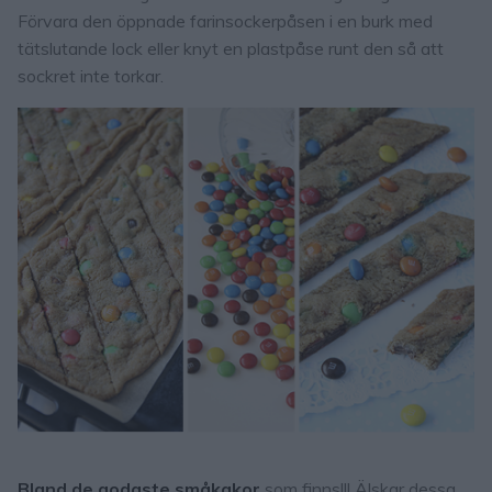
Förvara den öppnade farinsockerpåsen i en burk med
tätslutande lock eller knyt en plastpåse runt den så att
sockret inte torkar.
Bland de godaste småkakor
som finns!!! Älskar dessa