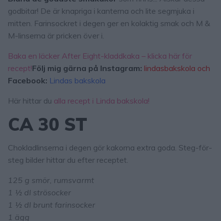
godbitar! De är knapriga i kanterna och lite segmjuka i
mitten. Farinsockret i degen ger en kolaktig smak och M &
M-linserna är pricken över i.
Baka en läcker After Eight-kladdkaka – klicka här för
recept!
Följ mig gärna på Instagram:
lindasbakskola och
Facebook:
Lindas bakskola
Här hittar du
alla recept i Linda bakskola!
CA 30 ST
Chokladlinserna i degen gör kakorna extra goda. Steg-för-
steg bilder hittar du efter receptet.
125 g smör, rumsvarmt
1 ½ dl strösocker
1 ½ dl brunt farinsocker
1 ägg