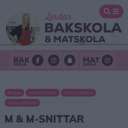
Bloggar
Lindas Bakskola
Lindas småkakor
Okategoriserade
M & M-SNITTAR