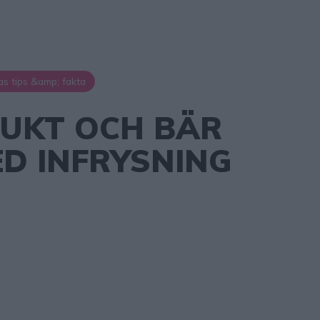
as tips &amp; fakta
RUKT OCH BÄR
D INFRYSNING