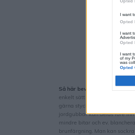
Opted 
I want t
Opted 
I want 
Advertis
Opted 
I want t
of my P
was col
Opted 
Så här bevarar man frukt och
enkelt sätt att konservera fru
gärna styckfrysas för att inte
jordgubbar kan delas före infry
mindre bitar och ev. blancheras
brunfärgning. Man kan sockra 