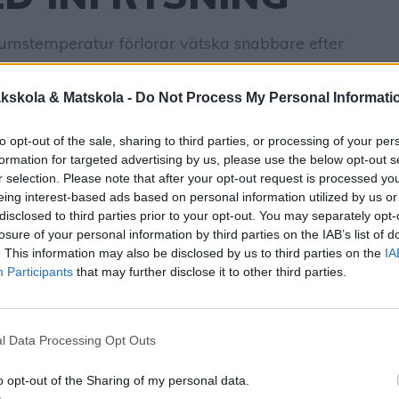
rumstemperatur förlorar vätska snabbare efter
 De drabbas av uttorkning vilket gör att
 att texturen och konsistensen blir trist. Man
kskola & Matskola -
Do Not Process My Personal Informati
en och bären genom att förvara dem i kylen. Men
ha mer än ett par dagar bör man frysa in dem.
to opt-out of the sale, sharing to third parties, or processing of your per
formation for targeted advertising by us, please use the below opt-out s
r selection. Please note that after your opt-out request is processed y
eing interest-based ads based on personal information utilized by us or
disclosed to third parties prior to your opt-out. You may separately opt-
losure of your personal information by third parties on the IAB’s list of
. This information may also be disclosed by us to third parties on the
IA
Participants
that may further disclose it to other third parties.
l Data Processing Opt Outs
o opt-out of the Sharing of my personal data.