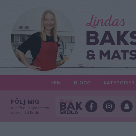
HEM
BLOGG
KATEGORIER
FÖLJ MIG
och få alla nya recept
direkt i ditt flöde