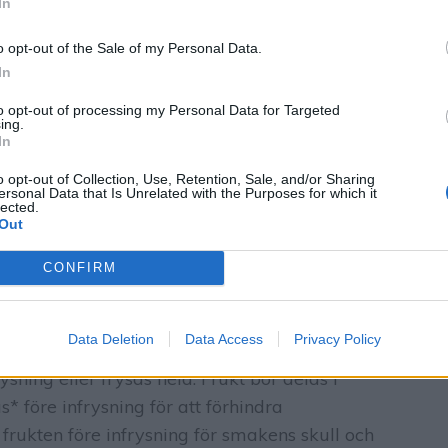
In
o opt-out of the Sale of my Personal Data.
In
to opt-out of processing my Personal Data for Targeted
ing.
In
o opt-out of Collection, Use, Retention, Sale, and/or Sharing
ersonal Data that Is Unrelated with the Purposes for which it
lected.
Out
CONFIRM
 bär längre genom infrysning:
Infrysning är ett
kt och bär. Bär som är små bör
Data Deletion
Data Access
Privacy Policy
 fastna i varandra. Medan större bär som
sning eller frysas hela. Frukt bör delas i
* före infrysning för att förhindra
frukten före infrysning för smakens skull och