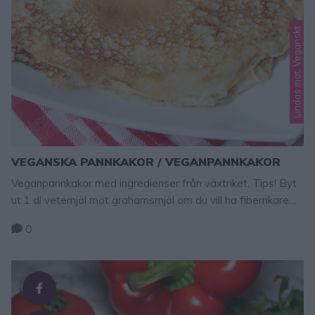
Lindas mat, Veganskt
VEGANSKA PANNKAKOR / VEGANPANNKAKOR
Veganpannkakor med ingredienser från växtriket. Tips! Byt
ut 1 dl vetemjöl mot grahamsmjöl om du vill ha fiberrikare
pannkakor. Tips! Tillaga ljuvligt goda veganburgare – klicka
0
här för recept! Tips! Baka veganska snabbfrallor som är
klara på 15 min – klicka här för recept! Veganska pannkakor
4 dl vetemjöl 8 dl havredryck (eller sojamjölk) en …