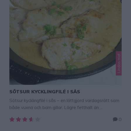
Lindas mat
SÖTSUR KYCKLINGFILÉ I SÅS
Sötsur kycklingfilé i sås – en lättgjord vardagsrätt som
både vuxna och barn gillar. Lägre fetthalt än
vispgrädde eller creme fraische funkar också bra, men
0
vispgrädde gör såsen allra krämigast. Tips! Servera
kycklingen med flingsaltklyftpotatis – klicka här för