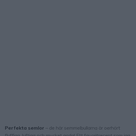
Perfekta semlor
– de här semmelbullarna är oerhört
fluffiga, luftiga och mycket goda! Ett favoritrecept som jag