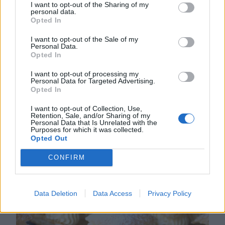
I want to opt-out of the Sharing of my
personal data.
Opted In
I want to opt-out of the Sale of my
Personal Data.
Opted In
I want to opt-out of processing my
SEMMELTÅRTA
Personal Data for Targeted Advertising.
Opted In
TIPS! Följ mig gärna Lindas bakskola på
Instagram (klicka här, eller Facebook (klicka här) så får
I want to opt-out of Collection, Use,
Retention, Sale, and/or Sharing of my
du alltid alla nya recept direkt i ditt flöde! Ljuvlig
Personal Data that Is Unrelated with the
7
Purposes for which it was collected.
semmeltårta. En underbart god tårta med härlig smak
Opted Out
av semla. En favorit som är perfekt att bjuda på när
man har gäster. Tips! Baka mina drömgoda
CONFIRM
semmelmuffins – klicka här för recept! Semmeltårta …
Data Deletion
Data Access
Privacy Policy