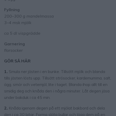
Fyllning
200–300 g mandelmassa
3–4 msk mjölk
ca 5 dl vispgrädde
Garnering
florsocker
GÖR SÅ HÄR
1.
Smula ner jästen i en bunke. Tillsätt mjölk och blanda
tills jästen lösts upp. Tillsätt strösocker, kardemumma, salt,
ägg, smör och vetemjöl, lite i taget. Blanda ihop allt till en
smidig deg och knåda den i några minuter. Låt degen jäsa
under bakduk i ca 45 min.
2.
Knåda igenom degen på ett mjölat bakbord och dela
den i ca 30 bitar. Forma släta bullar och lägg dem på en