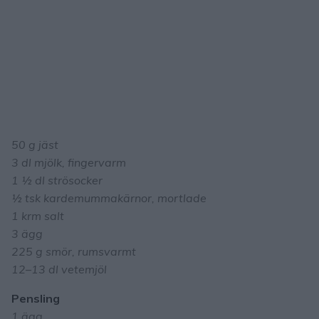
50 g jäst
3 dl mjölk, fingervarm
1 ½ dl strösocker
½ tsk kardemummakärnor, mortlade
1 krm salt
3 ägg
225 g smör, rumsvarmt
12–13 dl vetemjöl
Pensling
1 ägg