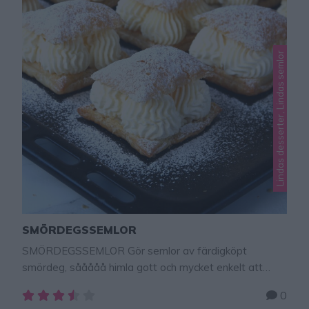
Lindas desserter, Lindas semlor
SMÖRDEGSSEMLOR
SMÖRDEGSSEMLOR Gör semlor av färdigköpt
smördeg, sååååå himla gott och mycket enkelt att
göra. Du slippa knåda deg och jäsa. Köp en färdig
0
smördegsrulle (av valfritt märke) och baka de