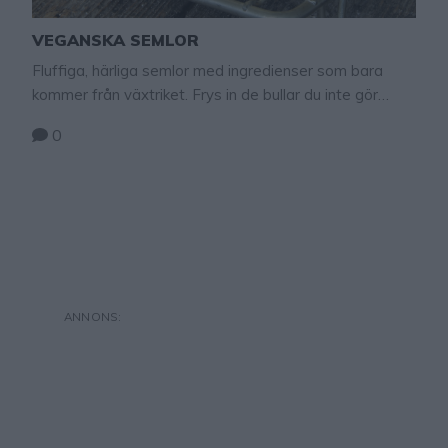
VEGANSKA SEMLOR
Fluffiga, härliga semlor med ingredienser som bara
kommer från växtriket. Frys in de bullar du inte gör
semlor av och ta fram och gör i ordning dem med
0
mandelmassa och grädde vid ett annat tillfälle. Tips!
Om man vill att bullarna ska få lite extra färg kan man
pensla dem med sockerblandning innan gräddning
(strösocker …