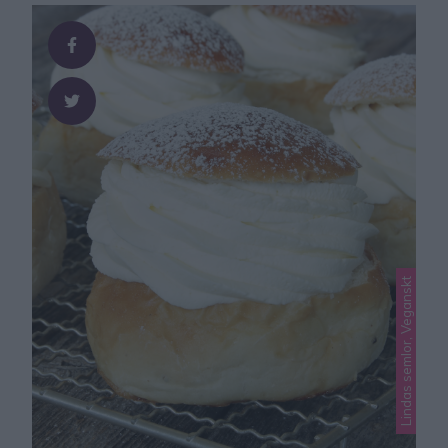
recept! Tips! Servera kycklingen till en nyttig, fräsch och
supergod Kesosallad – klicka här för recept! Här …
Lindas semlor, Veganskt