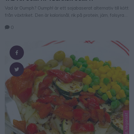
Vad är Oumph? Oumph! är ett sojabaserat alternativ till kött
från växtriket. Den är kalorisnål, rik på protein, järn, folsyra
och har en fiberaktig struktur som ger en bra
0
tuggkonsistens (liknande mört kött). Oumph kan man med
fördel bjuda alla på vid middagsbordet, både veganer,
vegetarianer och köttätare eftersom konsistensen och
smaken tilltalar de flesta. …