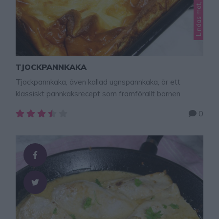
TJOCKPANNKAKA
Tjockpannkaka, även kallad ugnspannkaka, är ett
klassiskt pannkaksrecept som framförallt barnen
älskar. Pannkakan är fluffig och mycket lättlagad.
0
Smeten tar bara någon minut att röra ihop och sedan
sköter den sig själv i ugnen. Servera gärna med
vispgrädde och sylt. Tips! Baka ugnspannkaka med
bacon – klicka här för recept! Här hittar du fler goda
matrecept …