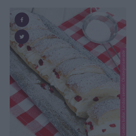
ljuvligaste semlorna. De är inte alls lika mäktiga och
söta som vanliga semlor! Tips! Om man inte vill baka så
många semlor kan man frysa …
Lindas bullar, Lindas semlor, Okategoriserade