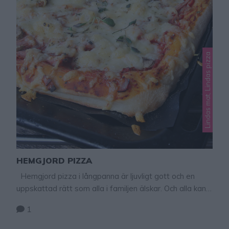
Lindas mat, Lindas pizza
HEMGJORD PIZZA
Hemgjord pizza i långpanna är ljuvligt gott och en
uppskattad rätt som alla i familjen älskar. Och alla kan
ta valfri storlek på pizzabiten vilket är perfekt! Tips!
1
Gör hemgjord calzone – klicka här för recept! Hemgjord
pizza 2 plåtar 25 g jäst 6 dl vatten 2 tsk salt 3 msk