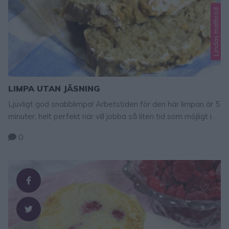
Lindas matbröd
LIMPA UTAN JÄSNING
Ljuvligt god snabblimpa! Arbetstiden för den här limpan är 5
minuter, helt perfekt när vill jobba så liten tid som möjligt i
köket. Tips! Både vetemjöl och rågsikt funkar lika bra i
0
degen. Rågsikt innehåller 60 procent vetemjöl och 40
procent rågmjöl vilket gör att brödet får lite mer fibrer. Tips!
Baka magiskt goda tekakor – …