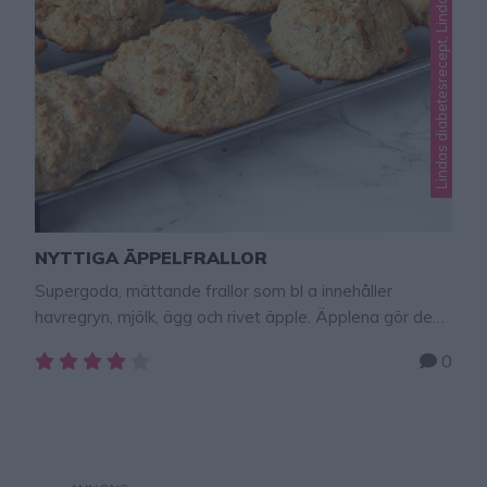
NYTTIGA ÄPPELFRALLOR
Supergoda, mättande frallor som bl a innehåller
havregryn, mjölk, ägg och rivet äpple. Äpplena gör dem
extra saftiga och goda. De innehåller inget vanligt vitt
0
vetemjöl.