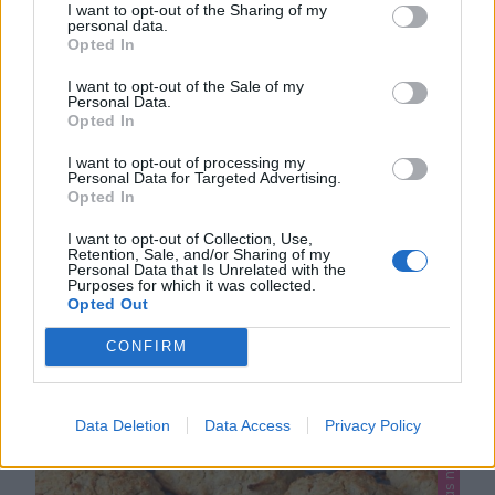
I want to opt-out of the Sharing of my
personal data.
Opted In
NYTTIGT KESOBRÖD UTAN MJÖL
I want to opt-out of the Sale of my
Nyttigt Kesobröd! Supergott, mycket lättbakat bröd
Personal Data.
Opted In
som bakas helt utan mjöl. Det blir oerhört saftigt och
bakas ut direkt på plåten. Ingen jäsning eller knådning
I want to opt-out of processing my
0
Personal Data for Targeted Advertising.
utan man rör bara ihop smeten och brer ut den på ett
Opted In
i
n
d
a
s
d
i
a
b
e
t
e
s
r
e
c
e
p
t
,
L
i
n
d
a
s
n
y
t
t
i
g
t
,
L
i
n
d
a
s
s
m
å
b
r
ö
d
,
k
a
t
e
g
o
r
i
s
e
r
a
d
bakplåtspapper, på en plåt. Enkelt, gott och nyttigt!
Kesobröd utan mjöl Ca 15 bitar 500 g Keso 4 …
I want to opt-out of Collection, Use,
Retention, Sale, and/or Sharing of my
Personal Data that Is Unrelated with the
Purposes for which it was collected.
Opted Out
L
O
e
CONFIRM
Data Deletion
Data Access
Privacy Policy