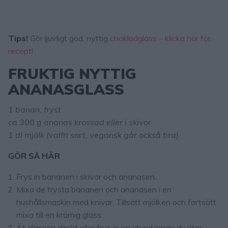
Tips!
Gör ljuvligt god, nyttig
chokladglass – klicka här för
recept!
FRUKTIG NYTTIG
ANANASGLASS
1 banan, fryst
ca 300 g ananas krossad eller i skivor
1 dl mjölk (valfri sort, vegansk går också bra)
GÖR SÅ HÄR
Frys in bananen i skivor och ananasen.
Mixa de frysta bananen och ananasen i en
hushållsmaskin med knivar. Tillsätt mjölken och fortsätt
mixa till en krämig glass.
Ät glassen direkt eller frys in en stund innan du äter.