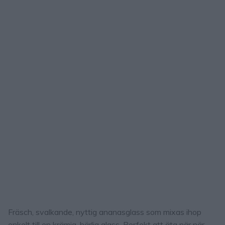
Fräsch, svalkande, nyttig ananasglass som mixas ihop
enkelt till en krämig, härlig glass. Perfekt att äta när när