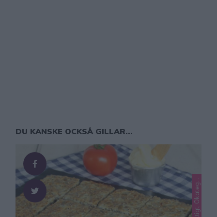
DU KANSKE OCKSÅ GILLAR...
L
o
e