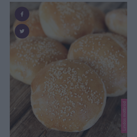
rapsolja 15–16 dl …
Lindas matbröd