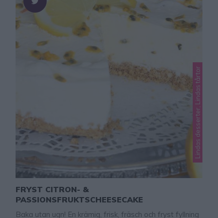
Lindas desserter, Lindas tårtor
FRYST CITRON- &
PASSIONSFRUKTSCHEESECAKE
Baka utan ugn! En krämig, frisk, fräsch och fryst fyllning