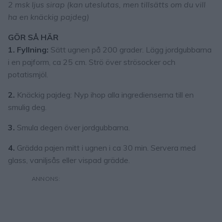
2 msk ljus sirap (kan uteslutas, men tillsätts om du vill
ha en knäckig pajdeg)
GÖR SÅ HÄR
1. Fyllning:
Sätt ugnen på 200 grader. Lägg jordgubbarna
i en pajform, ca 25 cm. Strö över strösocker och
potatismjöl.
2.
Knäckig pajdeg: Nyp ihop alla ingredienserna till en
smulig deg.
3.
Smula degen över jordgubbarna.
4.
Grädda pajen mitt i ugnen i ca 30 min. Servera med
glass, vaniljsås eller vispad grädde.