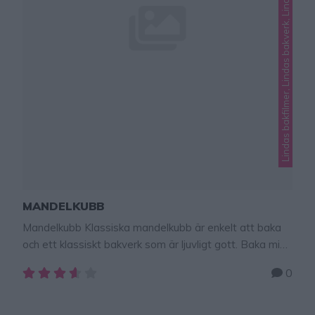
Lindas bakfilmer, Lindas bakverk, Lindas mjuka kakor
MANDELKUBB
Mandelkubb Klassiska mandelkubb är enkelt att baka
och ett klassiskt bakverk som är ljuvligt gott. Baka mina
enkla mandelkubb och bjud på fika! Första gången jag
0
bakade mandelkubb var till tidningen Hembakat och då
gjorde jag dem hälften så stora, så det går också bra
om man vill göra små mandelkubb. MANDELKUBB Ca