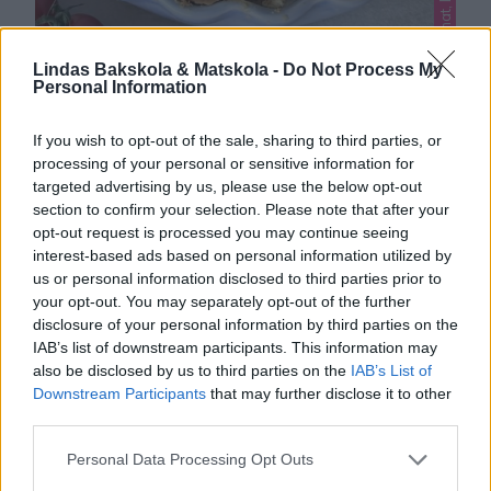
Lindas Bakskola & Matskola -
Do Not Process My
Personal Information
If you wish to opt-out of the sale, sharing to third parties, or
LINDAS KÖTTFÄRSPAJ
processing of your personal or sensitive information for
To view this video, please enable JavaScript and
targeted advertising by us, please use the below opt-out
section to confirm your selection. Please note that after your
consider upgrading to a web browser that supports
opt-out request is processed you may continue seeing
HTML5 video × En vansinnigt god och matig paj fylld
0
interest-based ads based on personal information utilized by
med kryddig köttfärs och ost! Pajen passar på en buffé
us or personal information disclosed to third parties prior to
eller servera den som middag ihop med en en fräsch
your opt-out. You may separately opt-out of the further
sallad. Det är också perfekt att ta med sig …
disclosure of your personal information by third parties on the
IAB’s list of downstream participants. This information may
also be disclosed by us to third parties on the
IAB’s List of
Downstream Participants
that may further disclose it to other
third parties.
Personal Data Processing Opt Outs