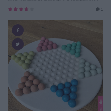
ljuvligt god att bjuda på! Och den här kanellängden är
1
lika god som en färdigköpt på konditori, eller nej, den är
ännu godare! KANELLÄNGD 2 st 50 g jäst 150 g smör
6 dl mjölk, fingervarm 2 krm …