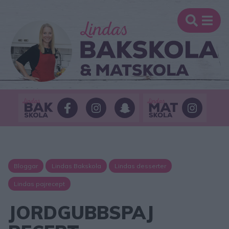
Bloggar
Lindas Bakskola
Lindas desserter
Lindas pajrecept
JORDGUBBSPAJ