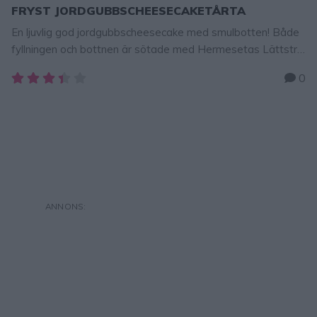
FRYST JORDGUBBSCHEESECAKETÅRTA
En ljuvlig god jordgubbscheesecake med smulbotten! Både
fyllningen och bottnen är sötade med Hermesetas Lättströ
och innehåller alltså inget strösocker. Smaken är lika söt och
0
god som med socker, men med 90 % mindre kalorier. Helt
perfekt för alla som vill äta mindre socker. Tips! Låt din
cheesecake smälta lite lätt i kanterna innan servering, …