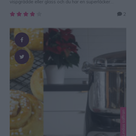
vispgrädde eller glass och du har en superläcker
dessert. Hallongrottor, syltkakor, hallonsnittar… Kärt
2
barn har många namn, men jag kallar dessa godingar
för syltsnittar. Det går lika bra att använda
jordgubbssylt som hallonsylt (eller blåbärssylt). Reklam
för Lindas nya, avlånga ugnsformDen här formen är
suverän att …
Lindas jul, Lindas saffran