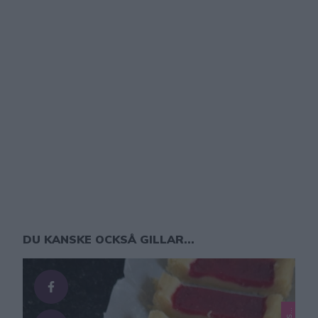
DU KANSKE OCKSÅ GILLAR...
L
m
r