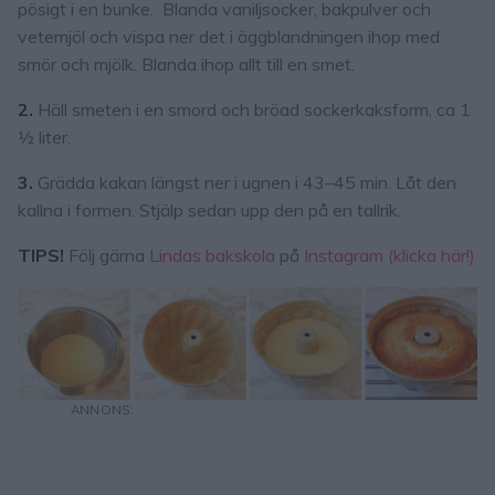
pösigt i en bunke. Blanda vaniljsocker, bakpulver och
vetemjöl och vispa ner det i äggblandningen ihop med
smör och mjölk. Blanda ihop allt till en smet.
2.
Häll smeten i en smord och bröad sockerkaksform, ca 1
½ liter.
3.
Grädda kakan längst ner i ugnen i 43–45 min. Låt den
kallna i formen. Stjälp sedan upp den på en tallrik.
TIPS!
Följ gärna
Lindas bakskola
på
Instagram (klicka här!)