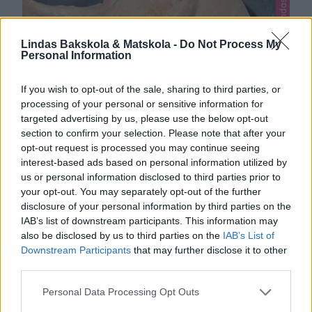
Lindas nyttig mat, Lindas nyttiga, Lindas nyttigt
Lindas Bakskola & Matskola -
Do Not Process My
Personal Information
If you wish to opt-out of the sale, sharing to third parties, or
processing of your personal or sensitive information for
targeted advertising by us, please use the below opt-out
section to confirm your selection. Please note that after your
opt-out request is processed you may continue seeing
interest-based ads based on personal information utilized by
us or personal information disclosed to third parties prior to
your opt-out. You may separately opt-out of the further
disclosure of your personal information by third parties on the
BANANGLASS
IAB’s list of downstream participants. This information may
Nicecream – nyttig bananglass gjord av mjölk och
also be disclosed by us to third parties on the
IAB’s List of
banan! Den är fantastiskt god, krämig och lätt att göra!
Downstream Participants
that may further disclose it to other
third parties.
Ät glassen direkt när den är färdiggjord för när man
0
fryser in den blir den hård och inte alls lika krämig.
Personal Data Processing Opt Outs
BANANGLASS 2 frysta bananer1 msk kakao (eller 1