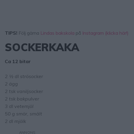
TIPS!
Följ gärna
Lindas bakskola
på
Instagram (klicka här!)
SOCKERKAKA
Ca 12 bitar
2 ½ dl strösocker
2 ägg
2 tsk vaniljsocker
2 tsk bakpulver
3 dl vetemjöl
50 g smör, smält
2 dl mjölk