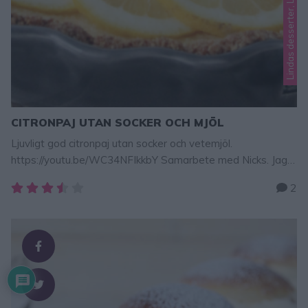
Lindas desserter, Lindas pajrecept
CITRONPAJ UTAN SOCKER OCH MJÖL
Ljuvligt god citronpaj utan socker och vetemjöl.
https://youtu.be/WC34NFIkkbY Samarbete med Nicks. Jag
har bakat en sockerfri, vetemjölfri, sötsyrlig citronpaj med
2
frasig brotten och krämig citronfyllning. Den är himmelskt
god kan jag lova! Den innehåller inget vanligt socker. I stället
har jag använt Nicks sockerersättning Use Like Sugar.
Denna sötning påverkar blodsockret minimalt, knappt
någonting alls, …