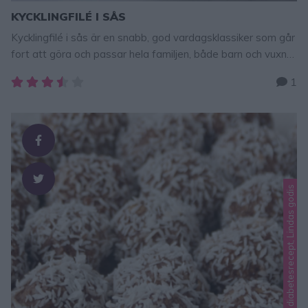
KYCKLINGFILÉ I SÅS
Kycklingfilé i sås är en snabb, god vardagsklassiker som går
fort att göra och passar hela familjen, både barn och vuxna.
Kryddningen kan man variera som man vill, t ex vitlök, chili,
1
garam masala eller örtkryddor. Servera gärna kycklingen
med ris, bulgur eller pressad potatis. TIPS! Följ gärna Lindas
bakskola på Instagram (klicka här!) Här hittar du fler …
Lindas chokladbollar, Lindas diabetesrecept, Lindas godis