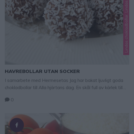
HAVREBOLLAR UTAN SOCKER
I samarbete med Hermesetas Jag har bakat ljuvligt goda
chokladbollar till Alla hjärtans dag. En skål full av kärlek till
min familj. Dessa godingar innehåller inte något vanligt
0
strösocker. I stället tillsatte jag Hermesetas lättströ som
innehåller 90 % mindre kalorier och det påverkar inte
blodsockret. Perfekt för min ena son som har diabetes och
…