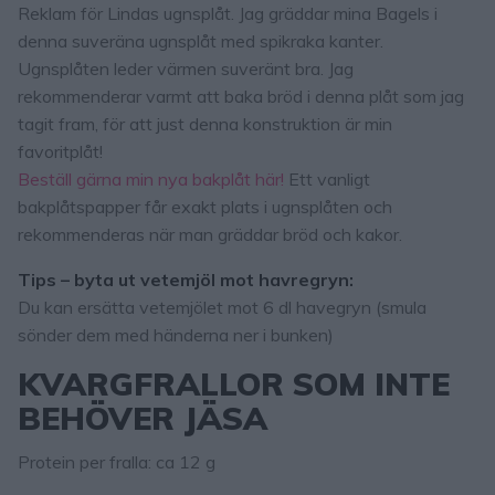
Reklam för Lindas ugnsplåt. Jag gräddar mina Bagels i
denna suveräna ugnsplåt med spikraka kanter.
Ugnsplåten leder värmen suveränt bra. Jag
rekommenderar varmt att baka bröd i denna plåt som jag
tagit fram, för att just denna konstruktion är min
favoritplåt!
Beställ gärna min nya bakplåt här!
Ett vanligt
bakplåtspapper får exakt plats i ugnsplåten och
rekommenderas när man gräddar bröd och kakor.
Tips – byta ut vetemjöl mot havregryn:
Du kan ersätta vetemjölet mot 6 dl havegryn (smula
sönder dem med händerna ner i bunken)
KVARGFRALLOR SOM INTE
BEHÖVER JÄSA
Protein per fralla: ca 12 g