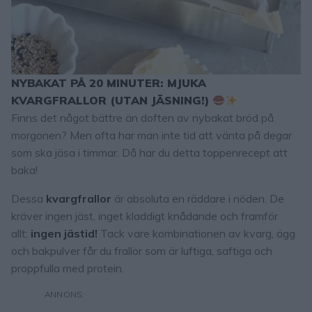
NYBAKAT PÅ 20 MINUTER: MJUKA
KVARGFRALLOR (UTAN JÄSNING!)
Finns det något bättre än doften av nybakat bröd på
morgonen? Men ofta har man inte tid att vänta på degar
som ska jäsa i timmar. Då har du detta toppenrecept att
baka!
Dessa
kvargfrallor
är absoluta en räddare i nöden. De
kräver ingen jäst, inget kladdigt knådande och framför
allt:
ingen jästid!
Tack vare kombinationen av kvarg, ägg
och bakpulver får du frallor som är luftiga, saftiga och
proppfulla med protein.