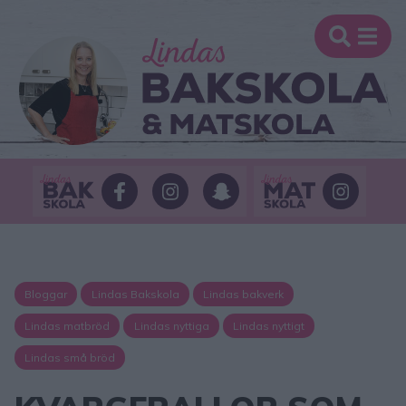
Bloggar
Lindas Bakskola
Lindas bakverk
Lindas matbröd
Lindas nyttiga
Lindas nyttigt
Lindas små bröd