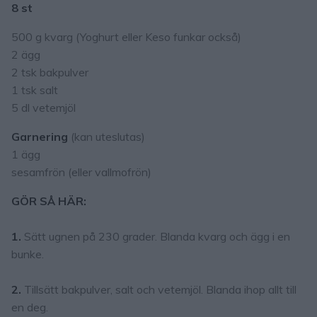
8 st
500 g kvarg (Yoghurt eller Keso funkar också)
2 ägg
2 tsk bakpulver
1 tsk salt
5 dl vetemjöl
Garnering
(kan uteslutas)
1 ägg
sesamfrön (eller vallmofrön)
GÖR SÅ HÄR:
1.
Sätt ugnen på 230 grader. Blanda kvarg och ägg i en
bunke.
2.
Tillsätt bakpulver, salt och vetemjöl. Blanda ihop allt till
en deg.