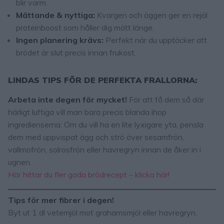
blir varm.
Mättande & nyttiga:
Kvargen och äggen ger en rejäl
proteinboost som håller dig mätt länge.
Ingen planering krävs:
Perfekt när du upptäcker att
brödet är slut precis innan frukost.
LINDAS TIPS FÖR DE PERFEKTA FRALLORNA:
Arbeta inte degen för mycket!
För att få dem så där
härligt luftiga vill man bara precis blanda ihop
ingredienserna. Om du vill ha en lite lyxigare yta, pensla
dem med uppvispat ägg och strö över sesamfrön,
vallmofrön, solrosfrön eller havregryn innan de åker in i
ugnen.
Här hittar du fler goda brödrecept – klicka här!
Tips för mer fibrer i degen!
Byt ut 1 dl vetemjöl mot grahamsmjöl eller havregryn.