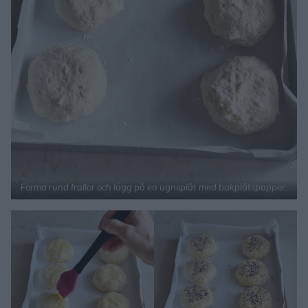
Forma rund frallor och lägg på en ugnsplåt med bakplåtspapper.