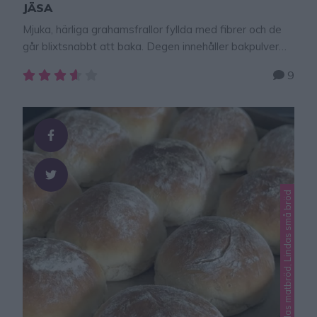
JÄSA
Mjuka, härliga grahamsfrallor fyllda med fibrer och de
går blixtsnabbt att baka. Degen innehåller bakpulver
och behöver därför inte jäsa. På max 20 minuter har du
9
goda frukostfrallor att njuta av. TIPS! Följ mig gärna
Lindas bakskola på Instagram (klicka här,
och Facebook (klicka här) så får du alltid alla nya recept
direkt i ditt flöde! Mjöltips: byt …
Lindas bakverk, Lindas matbröd, Lindas små bröd