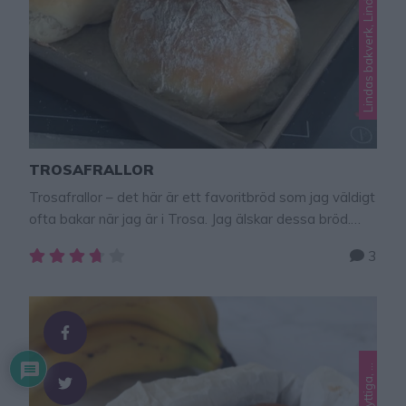
TROSAFRALLOR
Trosafrallor – det här är ett favoritbröd som jag väldigt
ofta bakar när jag är i Trosa. Jag älskar dessa bröd.
Det blir så himla gott att baka med rågsikt och de blir
3
fantastiskt fluffiga, mjuka och goda!
Kalljäsning!Frallorna kan bakas ut på plåten och jäsa i
kylen i ca 8 timmar. Eller jäsa i kylen …
L
L
i
t