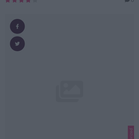
SÅ HÄR 1. Sätt ugnen på 150 grader. Lägg laxbitarna i en
ugnsform. 2. Pensla laxen rikligt med smält smör. 3. Krydda
med flingsalt, svartpeppar, ev. chiliflakes och dill. 4. Riv
citronskal över laxen. 5. Grädda laxen längst …