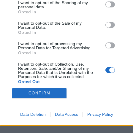
I want to opt-out of the Sharing of my
personal data.
Opted In
I want to opt-out of the Sale of my
Personal Data.
Opted In
I want to opt-out of processing my
Personal Data for Targeted Advertising.
Uncategorized
Opted In
I want to opt-out of Collection, Use,
Retention, Sale, and/or Sharing of my
Personal Data that Is Unrelated with the
Purposes for which it was collected.
Opted Out
KLIPPTA FRALLOR
CONFIRM
Klipp degen i bitar – enkelt och varje fralla får en unik form.
Bröden blir både snygga, saftiga, mjuka och goda! Rulla
Data Deletion
Data Access
Privacy Policy
degen i mjöl och klipp den i bitar. Så enkelt och smidigt! Här
0
hittar du fler goda, enkla brödrecept – klicka här! Tips! Baka
fluffiga brytfrallor (frallor som bryts isär). De blir otroliga! …