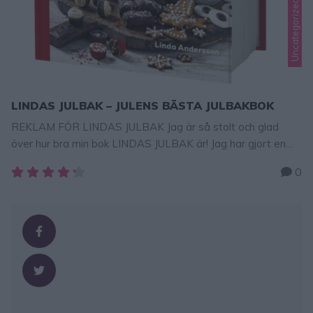
Uncategorized, Lindas jul
LINDAS JULBAK – JULENS BÄSTA JULBAKBOK
REKLAM FÖR LINDAS JULBAK Jag är så stolt och glad
över hur bra min bok LINDAS JULBAK är! Jag har gjort en
bok precis så som jag vill ha en julbakabok med de bästa
0
julrecepten! Alla recept har steg-för-stegbilder som visar
hur man bakar!En Innehåller de allra bästa julrecepten (läs
under bilden)! BESTÄLL MIN BOK …