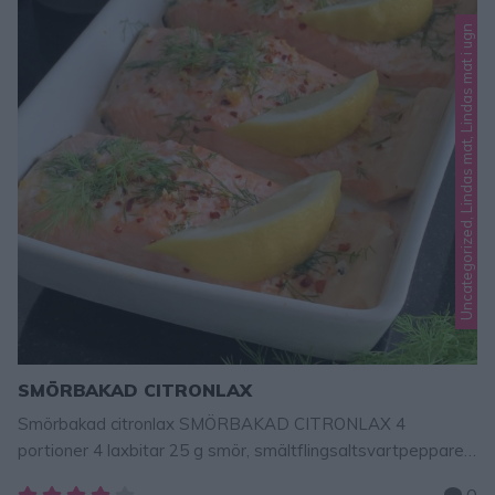
Uncategorized, Lindas mat, Lindas mat i ugn
SMÖRBAKAD CITRONLAX
Smörbakad citronlax SMÖRBAKAD CITRONLAX 4
portioner 4 laxbitar 25 g smör, smältflingsaltsvartpepparev.
chiliflakesdill1 citron, rivet skal Garneringcitronklyftor GÖR
0