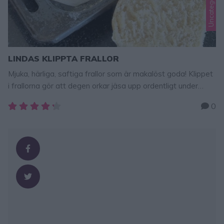
Uncategorized
LINDAS KLIPPTA FRALLOR
Mjuka, härliga, saftiga frallor som är makalöst goda! Klippet
i frallorna gör att degen orkar jäsa upp ordentligt under
gräddningen och de blir fantastiskt fluffiga, mjuka och goda!
0
Här hittar du fler goda, enkla brödrecept – klicka här!
LINDAS KLIPPTA FRALLOR 20 st 50 g jäst9 dl vatten,
fingervarmT1 msk salt1 dl rapsolja10 dl rågsiktca …