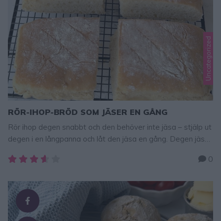
Uncategorized
RÖR-IHOP-BRÖD SOM JÄSER EN GÅNG
Rör ihop degen snabbt och den behöver inte jäsa – stjälp ut
degen i en långpanna och låt den jäsa en gång. Degen jäser
i en timme (lite längre än vanligt) eftersom det bara är en
0
jäsning. Perfekt när man vill att det ska gå fort att baka! Ett
ljuvligt gott och bra frukostbröd! Tips kalljäsning: Gör …