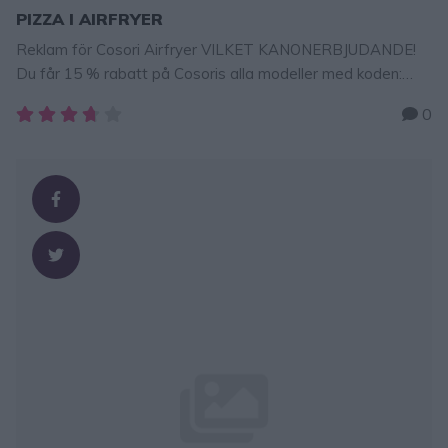
PIZZA I AIRFRYER
Reklam för Cosori Airfryer VILKET KANONERBJUDANDE!
Du får 15 % rabatt på Cosoris alla modeller med koden:
LINDA15 KLICKA HÄR FÖR ATT BESTÄLLA! Baka pizza i
0
Cosori Airfryer – så himla enkelt och pizzan blir helt perfekt!
Lika bra som på en pizzeria! PIZZA 6–8 pizzor beroende på
storlek 25 g jäst4 dl vatten, fingervarmt1 …