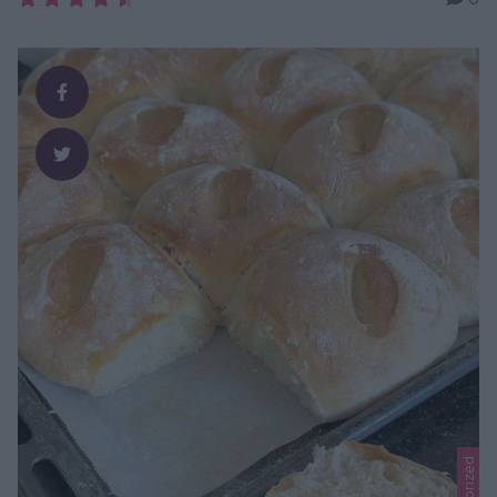
en mjuk, nästan krämig textur som inte torkar ut i första
taget. Resultatet blir en rustik grötlimpa med mild
havresmak och en härlig tyngd som passar …