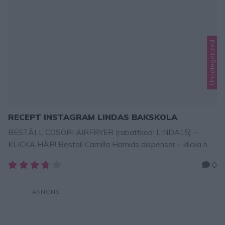
Uncategorized
RECEPT INSTAGRAM LINDAS BAKSKOLA
BESTÄLL COSORI AIRFRYER (rabattkod: LINDA15) –
KLICKA HÄR! Beställ Camilla Hamids dispenser – klicka här!
KLICKA PÅ RECEPTLÄNKARNA NEDAN!
Vitlökspotatis
0
– recept klicka här •BESTÄLL LINDAS BAKBÖCKER –
KLICKA HÄR!
BESTÄLL Lindas BAKBÖCKER –
KLICKA HÄR! PRENUMERERA PÅ HELLO FRESH KLICKA
HÄR!