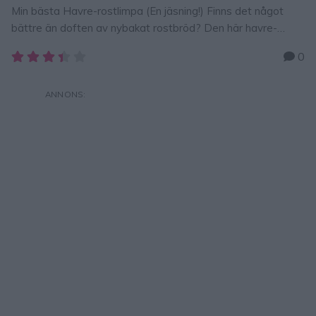
Min bästa Havre-rostlimpa (En jäsning!) Finns det något
bättre än doften av nybakat rostbröd? Den här havre-
rostlimpan är den ultimata formfranskan för dig som vill ha
0
ett otroligt fluffigt resultat med minimal ansträngning.
Hemligheten? Havregrynen ger en härlig textur och limpan
behöver bara jäsa en enda gång – direkt i formen! Det här
är brödet gör frukosten …