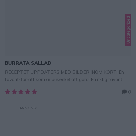
Uncategorized
BURRATA SALLAD
RECEPTET UPPDATERS MED BILDER INOM KORT! En
favorit-förrätt som är busenkel att göra! En riktig favorit
hemma hos mig! Lägg på burrata och tomatröra på en
0
nyrostad baguett-skiva. Lyxgott! Dressing:1/2 dl hackad
persilja1/2 dl hackad basilika1 liten röd lök, finhackad2 msk
olivolja2 msk balsamvinägersaltkörsbärstomater 3 stora
Burratasvartpeppar Garneringrostade pinjenötter Servera
med rostade baguette-skivor GÖR SÅ …