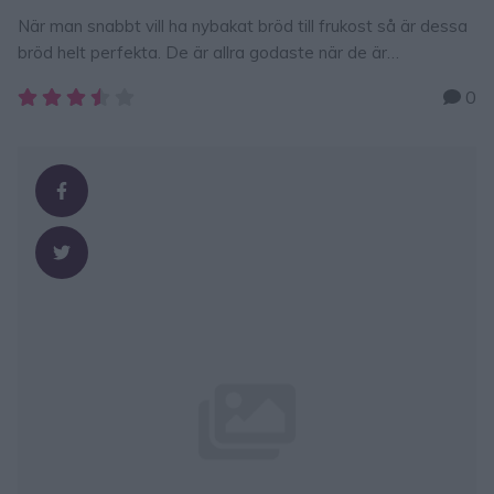
När man snabbt vill ha nybakat bröd till frukost så är dessa
bröd helt perfekta. De är allra godaste när de är
nygräddade! Här finns fler goda, enkla brödrecept att baka
0
– klicka här! 10-MINUTERS FRALLOR 8 st 5 dl vetemjöl2 tsk
bakpulver1 tsk salt2 msk rapsolja2 ½ dl mjölk GÖR SÅ HÄR
1. Sätt ugnen på 250 …