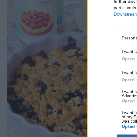
further disc
participants
Downstream 
Persona
I want t
Opted 
I want t
Opted 
I want 
Advertis
Opted 
I want t
of my P
was col
Opted 