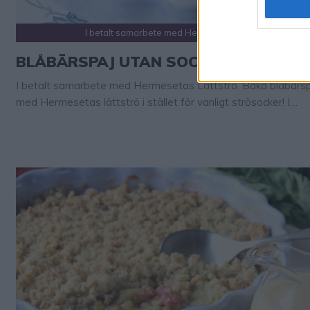
I betalt samarbete med Hermesetas Lättströ.
BLÅBÄRSPAJ UTAN SOCKER
I betalt samarbete med Hermesetas Lättströ. Baka blåbärs
med Hermesetas lättströ i stället för vanligt strösocker! I
samarbete med Hermesetas lättströ har jag bakat en under
god blåbärspaj med smuldeg. I istället för vanligt socker har j
sötat den med Hermesetas lättströ som innehåller 90 % min
kalorier och det påverkar inte blodsockret. Perfekt för …