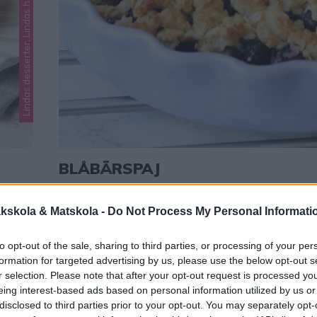
Lindas desserter, Lindas hallon, Lindas pajrecept
BLÅBÄRSPAJ
uvlig
En ljuvligt god smulpaj som har en rykande åtgång. Et
den!
mycket gott recept som alltid är uppskattat! Tips! 
kskola & Matskola -
Do Not Process My Personal Informati
 får du
blåbärspajer i muffinsform – klicka här för recept! Ti
0
GA
superläckra, supregoda blåbärsmuffins – klicka här fö
to opt-out of the sale, sharing to third parties, or processing of your per
r
Blåbärspaj 8–10 personer Fyllningca 5 dl blåbär1 ms
formation for targeted advertising by us, please use the below opt-out s
r selection. Please note that after your opt-out request is processed y
msk strösocker Smuldeg3 dl vetemjöl1 dl havregryn
eing interest-based ads based on personal information utilized by us or
disclosed to third parties prior to your opt-out. You may separately opt-