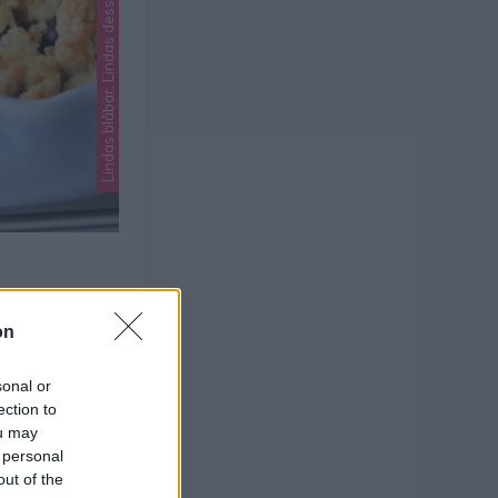
Lindas blåbär, Lindas desserter
t klassiskt
Baka små
on
ps! Baka
1
r recept!
sonal or
k potatismjöl1
ection to
ou may
¾ dl …
 personal
out of the