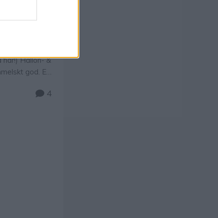
 här!) Hallon- &
mmelskt god. En
aka! Bland det
4
ttstäcket är
p – recept