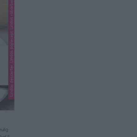
Lindas desserter, Lindas pajrecept, Lindas rabarber
ulig
ka! Ett