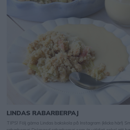
LINDAS RABARBERPAJ
TIPS! Följ gärna Lindas bakskola på Instagram (klicka här!) Sm
rabarberpaj Drömgod rabarberpaj som är väldigt enkel att ba