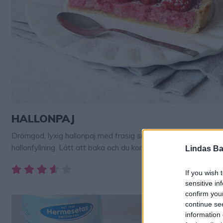
HALLONPAJ
Drömgod, lyxig hallonpaj med frasig smulbotten och krämig, lj
hallonfyllning. Lätt att baka och du kommer garanterat älska 
Lindas Ba
TIPS! Följ gärna Lindas bakskola på Instagram (klicka här!) så
alla nya recept i ditt flöde! Tips! Följ Lindas bakskola NYTTI
If you wish 
RECEPT konto på Instagram – klicka här! Hallonpaj Ca 12 bita
sensitive in
confirm you
Pajbotten125 g smör3 dl vetemjöl1 dl strösocker1/2 …
continue se
information 