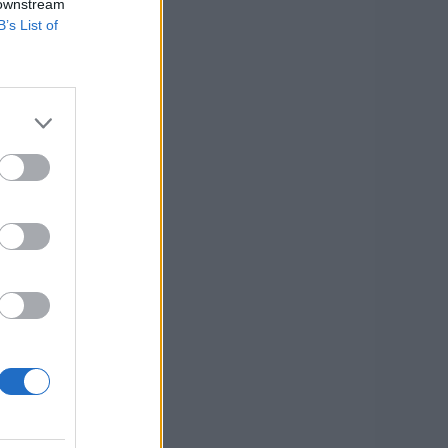
 downstream
B’s List of
Lindas desserter, Lindas hallon, Lindas jordgubbar, Lindas pajrecept