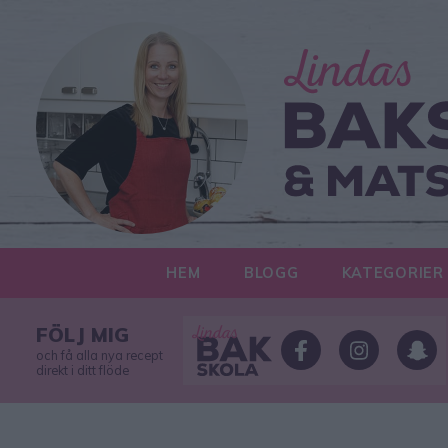
HEM
BLOGG
KATEGORIER
FÖLJ MIG
och få alla nya recept
direkt i ditt flöde