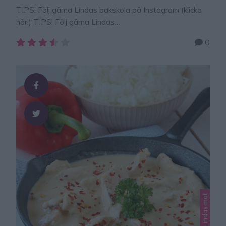
TIPS! Följ gärna Lindas bakskola på Instagram (klicka
här!) TIPS! Följ gärna Lindas
bakskola på Instagram (klicka här!) En ljuvligt god, lyxig
0
och superläcker chokladkokos-kladdkaka. Den är så
enkel att göra, så himla god! En perfekt kaka att bjuda
på när man har gäster eller kalas. Eller bara njuta av
den framför tv-n ensam eller med familjen.Valfri
choklad kan användas! Chokladkokos-kladdkaka …