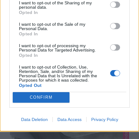
LINDAS MÖRDEGSÄPPELKAKA
I want to opt-out of the Sharing of my
personal data.
Klicka här för fler recept på supergoda äppelkakor!
Opted In
Lindas mördegsäppelkaka. Som en äppelkakspaj med
I want to opt-out of the Sale of my
knastrande pärlsocker på toppen – magiskt gott!
Personal Data.
1
Opted In
Lättbakad spröd mördegskaka med en härlig fyllning
av äppelskivor, socker och kanel. Ingredienserna har
I want to opt-out of processing my
man oftast hemma och den är en riktig favorit som
Personal Data for Targeted Advertising.
Opted In
garanterat har en rykande åtgång. Tips! Strö hackad
sötmandel eller …
I want to opt-out of Collection, Use,
Retention, Sale, and/or Sharing of my
Personal Data that Is Unrelated with the
Purposes for which it was collected.
Opted Out
Lindas desserter, Lindas glass, Okategoriserade
CONFIRM
Data Deletion
Data Access
Privacy Policy