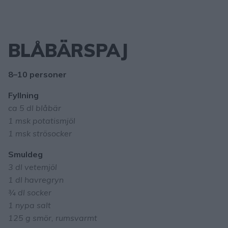
BLÅBÄRSPAJ
8–10 personer
Fyllning
ca 5 dl blåbär
1 msk potatismjöl
1 msk strösocker
Smuldeg
3 dl vetemjöl
1 dl havregryn
¾ dl socker
1 nypa salt
125 g smör, rumsvarmt