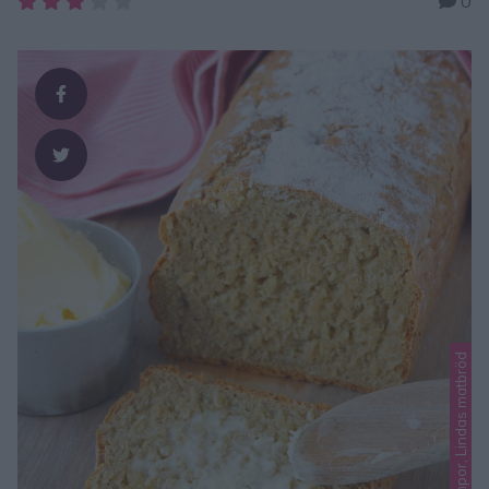
0
lyxig, superläcker cheesecake som alltid är uppskattad och
fantastiskt god att bjuda på! Här får ni ett riktigt
toppenrecept! CHEESECAKE Ca 12 bitar Botten300 g
Digestivekex125 g smör, smält Fyllning600 g färskost, t …
Lindas limpor, Lindas matbröd