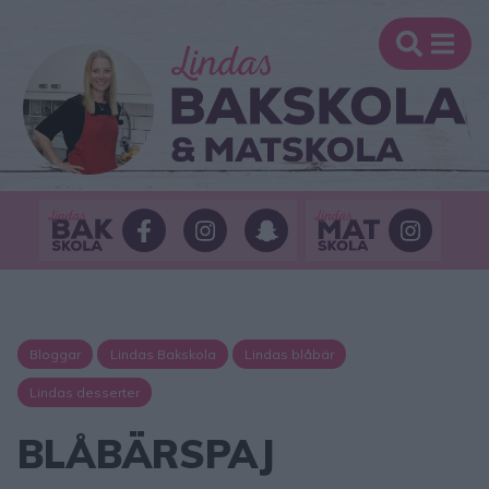
Bloggar
Lindas Bakskola
Lindas blåbär
Lindas desserter
BLÅBÄRSPAJ