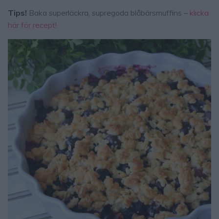
Tips!
Baka superläckra, supregoda blåbärsmuffins –
klicka
här för recept!