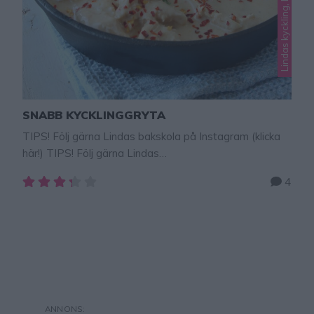
Lindas kyckling, Lindas mat
SNABB KYCKLINGGRYTA
TIPS! Följ gärna Lindas bakskola på Instagram (klicka
här!) TIPS! Följ gärna Lindas
bakskola på Instagram (klicka här!) Snabb kycklinggryta
4
som jag ofta slänger ihop när familjen ska äta middag
snabbt, men ändå lagat från grunden. En riktigt, riktigt
god kryddning som vi här hemma älskar! Självklart kan
man byta ut någon krydda om man vill. SNABB
KYCKLINGGRYTA i sås Ca …