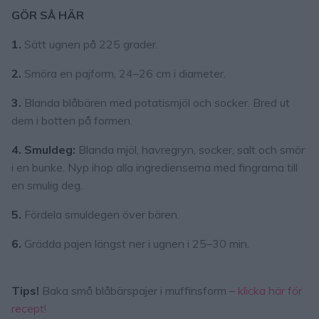
GÖR SÅ HÄR
1.
Sätt ugnen på 225 grader.
2.
Smöra en pajform, 24–26 cm i diameter.
3.
Blanda blåbären med potatismjöl och socker. Bred ut
dem i botten på formen.
4. Smuldeg:
Blanda mjöl, havregryn, socker, salt och smör
i en bunke. Nyp ihop alla ingredienserna med fingrarna till
en smulig deg.
5.
Fördela smuldegen över bären.
6.
Grädda pajen längst ner i ugnen i 25–30 min.
Tips!
Baka små blåbärspajer i muffinsform –
klicka här för
recept!