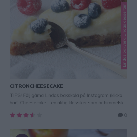
Lindas bakverk, Lindas desserter
CITRONCHEESECAKE
TIPS! Följ gärna Lindas bakskola på Instagram (klicka
här!) Cheesecake – en riktig klassiker som är himmelskt
god! En lyxig, superläcker cheesecake som alltid är
0
uppskattad och fantastiskt god att bjuda på! Här får ni
ett riktigt toppenrecept! CITRONCHEESECAKE Ca 12
bitar Botten300 g Digestivekex125 g smör, smält