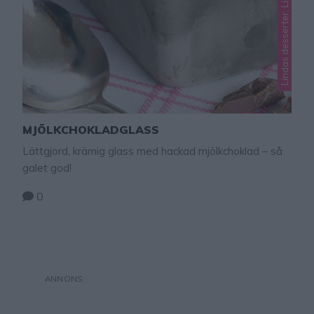
MJÖLKCHOKLADGLASS
Lättgjord, krämig glass med hackad mjölkchoklad – så
galet god!
0