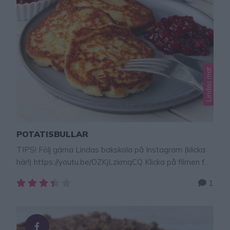
Lindas mat
POTATISBULLAR
TIPS! Följ gärna Lindas bakskola på Instagram (klicka
här!) https://youtu.be/OZKjLzkmqCQ Klicka på filmen för
att se hur man gör potatatisbullar! TIPS! Följ gärna
1
Lindas bakskola på Instagram (klicka här!) Hemgjorda
potatisbullar är så himla gott! Aldrig mer färdigköpta
när man smakat dessa! Barnen fullkomligt trycker i sig
dem och antingen kan man äta dem med en klick