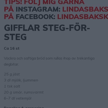
TIPS! FÖLJ MIG GÄRNA
PÅ
INSTAGRAM:
LINDASBAK
PÅ
FACEBOOK:
LINDASBAKS
GIFFLAR STEG-FÖR-
STEG
Ca 16 st
Vackra och saftiga bröd som rullas ihop av trekantiga
degbitar.
25 g jäst
3 dl mjölk, ljummen
1 tsk salt
20 g smör, rumsvarmt
6–7 dl vetemjöl