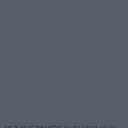
Det är kul att baka gifflar!
Jag gillar bakverk som ska