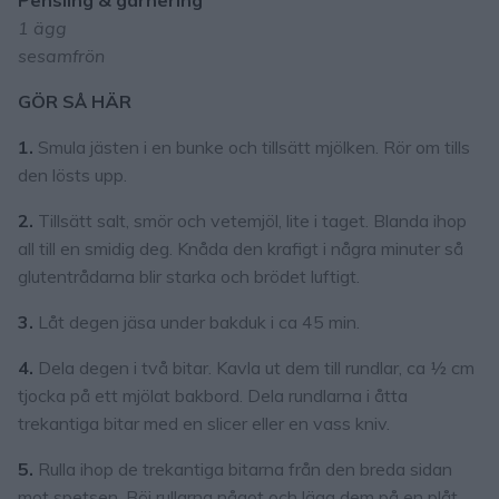
Pensling & garnering
1 ägg
sesamfrön
GÖR SÅ HÄR
1.
Smula jästen i en bunke och tillsätt mjölken. Rör om tills
den lösts upp.
2.
Tillsätt salt, smör och vetemjöl, lite i taget. Blanda ihop
all till en smidig deg. Knåda den krafigt i några minuter så
glutentrådarna blir starka och brödet luftigt.
3.
Låt degen jäsa under bakduk i ca 45 min.
4.
Dela degen i två bitar. Kavla ut dem till rundlar, ca ½ cm
tjocka på ett mjölat bakbord. Dela rundlarna i åtta
trekantiga bitar med en slicer eller en vass kniv.
5.
Rulla ihop de trekantiga bitarna från den breda sidan
mot spetsen. Böj rullarna något och lägg dem på en plåt