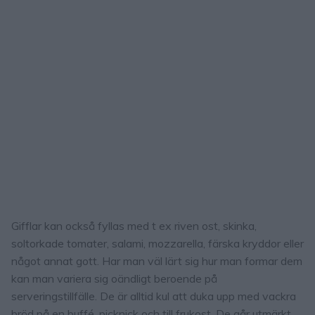
Gifflar kan också fyllas med t ex riven ost, skinka,
soltorkade tomater, salami, mozzarella, färska kryddor eller
något annat gott. Har man väl lärt sig hur man formar dem
kan man variera sig oändligt beroende på
serveringstillfälle. De är alltid kul att duka upp med vackra
bröd på en buffé, picknick och till frukost. De går utmärkt