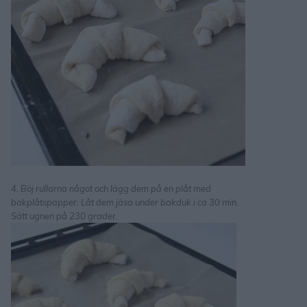
4. Böj rullarna något och lägg dem på en plåt med
bakplåtspapper. Låt dem jäsa under bakduk i ca 30 min.
Sätt ugnen på 230 grader.