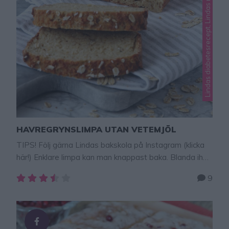
Lindas diabetesrecept, Lindas matbröd
HAVREGRYNSLIMPA UTAN VETEMJÖL
TIPS! Följ gärna Lindas bakskola på Instagram (klicka
här!) Enklare limpa kan man knappast baka. Blanda ihop
havregryn (de ska inte mixas sönder) med resten av
9
ingredienserna och degen är klar! Så enkelt, eller hur?!
Limpan är underbart god, nyttig och innehåller färre
kolhydrater än vanligt bröd och mer protein. Så himla
smart och bra recept! Havregryn innehåller inte …