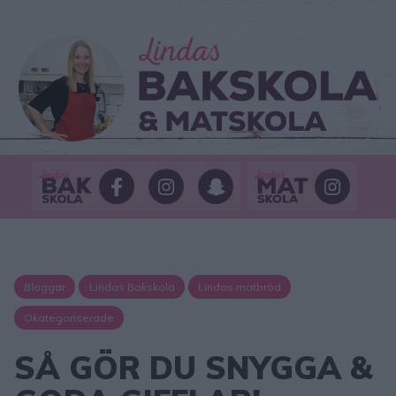
Bloggar
Lindas Bakskola
Lindas matbröd
Okategoriserade
SÅ GÖR DU SNYGGA &