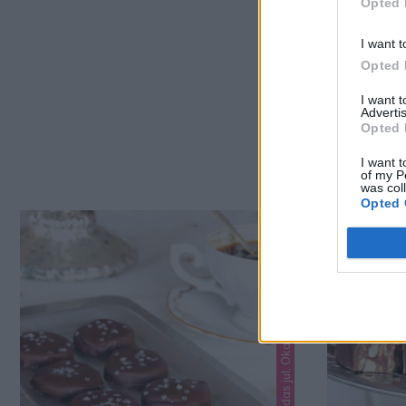
Opted 
I want t
Opted 
I want 
Advertis
Opted 
I want t
of my P
was col
Opted 
Lindas godis, Lindas jul, Okategoriserade