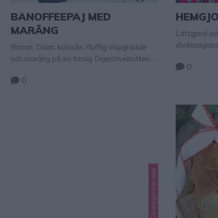
BANOFFEEPAJ MED
HEMGJ
MARÄNG
Lättgjord och
chokladglas
Banan, Daim, kolasås, fluffig vispgrädde
smält choklad
och maräng på en frasig Digestivebotten –
0
dessert!
det kan knappast bli godare!
0
Lindas godis, Okategoriserade