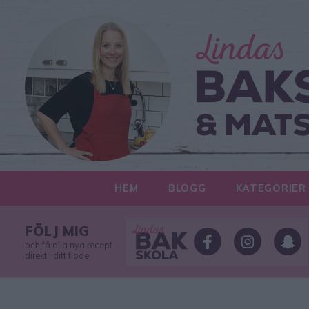
HEM
BLOGG
KATEGORIER
FÖLJ MIG
och få alla nya recept
direkt i ditt flöde