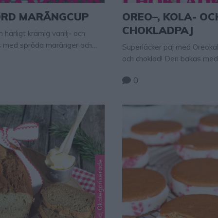
ORD MARÄNGCUP
OREO–, KOLA- OC
CHOKLADPAJ
 härligt krämig vanilj- och
s med spröda maränger och
Superläcker paj med Oreokak
. Lyxig och ljuvligt god
och choklad! Den bakas med
ingredienser.
0
Lindas matbröd, Okategoriserade