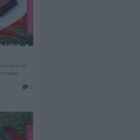
dkola med ett
d choklad.
0
L
k
e