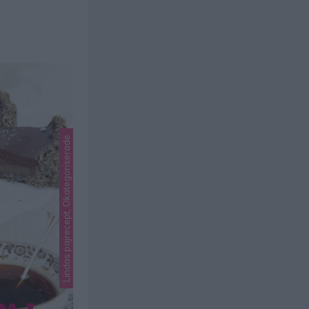
Lindas pajrecept, Okategoriserade