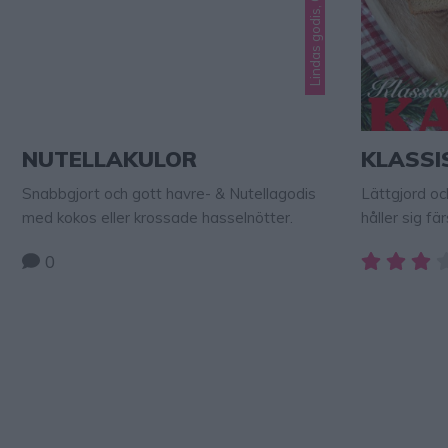
NUTELLAKULOR
KLASSI
Snabbgjort och gott havre- & Nutellagodis
Lättgjord o
med kokos eller krossade hasselnötter.
håller sig fä
0