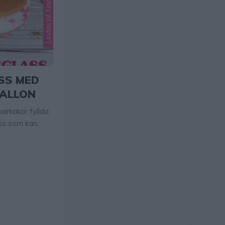
SS MED
HALLON
arkakor fyllda
ass som kan
rväg.