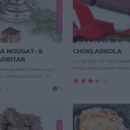
GA NOUGAT- &
CHOKLADKOLA
DBITAR
Ljuvligt god och seg chokla
härligt täcke av mörk chokla
 små godisbitar med nougat,
gor, choklad och nötter. En
llan fudge och knäck.
0