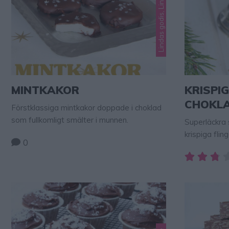
MINTKAKOR
KRISPI
CHOKLA
Förstklassiga mintkakor doppade i choklad
som fullkomligt smälter i munnen.
Superläckra
krispiga flin
0
blandning me