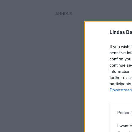
Lindas Ba
If you wish 
sensitive in
confirm you
continue se
information 
further disc
participants
Downstream 
Persona
I want t