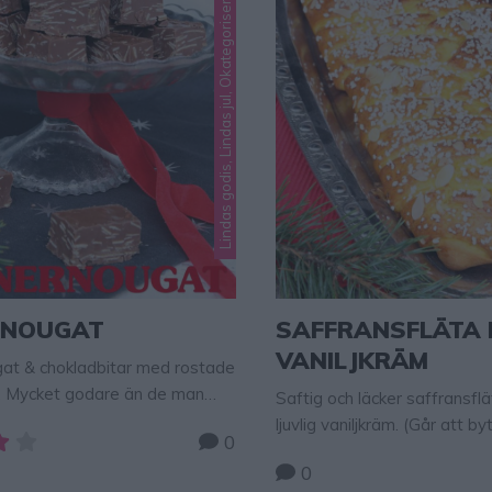
Lindas godis, Lindas jul, Okategoriserade
RNOUGAT
SAFFRANSFLÄTA
VANILJKRÄM
gat & chokladbitar med rostade
 Mycket godare än de man
Saftig och läcker saffransfl
ljuvlig vaniljkräm. (Går att b
0
mandelmassa)
0