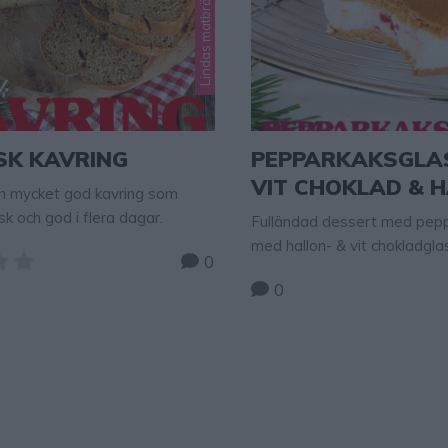
SK KAVRING
PEPPARKAKSGLA
VIT CHOKLAD & 
ch mycket god kavring som
rsk och god i flera dagar.
Fulländad dessert med pepp
med hallon- & vit chokladgl
0
förberedas några dagar i fö
0