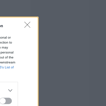
on
sonal or
ection to
ou may
 personal
out of the
 downstream
B’s List of