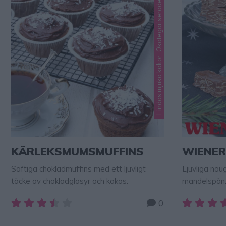
Lindas mjuka kakor, Okategoriserade
KÄRLEKSMUMSMUFFINS
WIENE
Saftiga chokladmuffins med ett ljuvligt
Ljuvliga nou
täcke av chokladglasyr och kokos.
mandelspån.
köper!
0