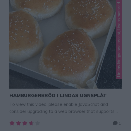
Lindas långpanna recept, Lindas matbröd
HAMBURGERBRÖD I LINDAS UGNSPLÅT
To view this video, please enable JavaScript and
consider upgrading to a web browser that supports
HTML5 video × Hamburgerbröd/frallor. De här bröden
0
funkar precis lika bra som hamburgerbröd eller frallor!