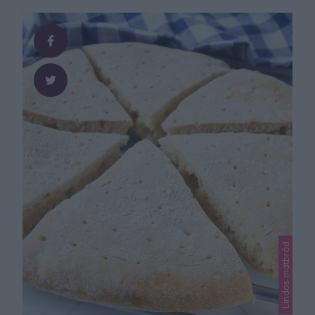
Ett fantastiskt bra recept som ni verkligen måste baka!
Släng in bröden i frysen och ta fram när du ska käka
hamburgare eller frukost! …
Lindas matbröd