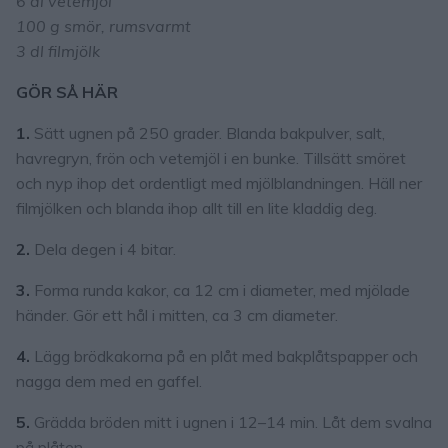
6 dl vetemjöl
100 g smör, rumsvarmt
3 dl filmjölk
GÖR SÅ HÄR
1.
Sätt ugnen på 250 grader. Blanda bakpulver, salt,
havregryn, frön och vetemjöl i en bunke. Tillsätt smöret
och nyp ihop det ordentligt med mjölblandningen. Häll ner
filmjölken och blanda ihop allt till en lite kladdig deg.
2.
Dela degen i 4 bitar.
3.
Forma runda kakor, ca 12 cm i diameter, med mjölade
händer. Gör ett hål i mitten, ca 3 cm diameter.
4.
Lägg brödkakorna på en plåt med bakplåtspapper och
nagga dem med en gaffel.
5.
Grädda bröden mitt i ugnen i 12–14 min. Låt dem svalna
på plåten.