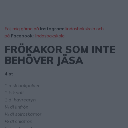
Följ mig gärna på
Instagram:
lindasbakskola och
på
Facebook:
lindasbakskola
FRÖKAKOR SOM INTE
BEHÖVER JÄSA
4 st
1 msk bakpulver
1 tsk salt
1 dl havregryn
¾ dl linfrön
¾
dl solroskärnor
½ dl chiafrön