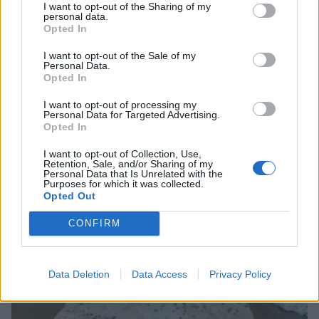
3. Forma runda kakor, ca 12 cm i diameter, med mjölade händer. Gör
I want to opt-out of the Sharing of my
personal data.
ett hål i mitten, ca 3 cm diameter.
Opted In
I want to opt-out of the Sale of my
Personal Data.
Opted In
I want to opt-out of processing my
Personal Data for Targeted Advertising.
Opted In
I want to opt-out of Collection, Use,
Retention, Sale, and/or Sharing of my
Personal Data that Is Unrelated with the
Purposes for which it was collected.
Opted Out
CONFIRM
Data Deletion
Data Access
Privacy Policy