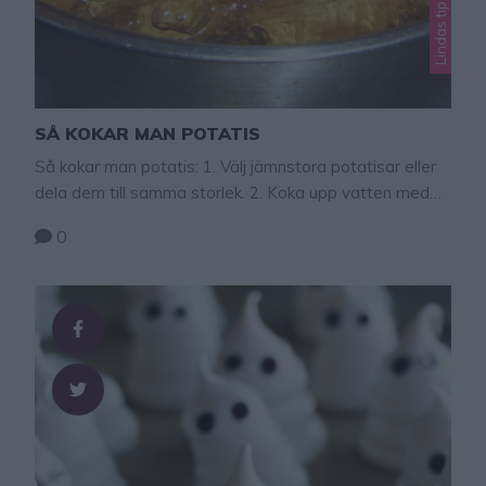
Lindas tips & fakta
SÅ KOKAR MAN POTATIS
Så kokar man potatis: 1. Välj jämnstora potatisar eller
dela dem till samma storlek. 2. Koka upp vatten med
ca 2 tsk salt per liter vatten. (läs mer här!) 3. Lägg i
0
potatisen, vattnet ska precis bara täcka potatisen. 4.
Ge potatisen ett snabbt uppkok och sjud sedan under
lock. 5. Avsluta kokningen då rätt innertemperatur
nåtts, använd …