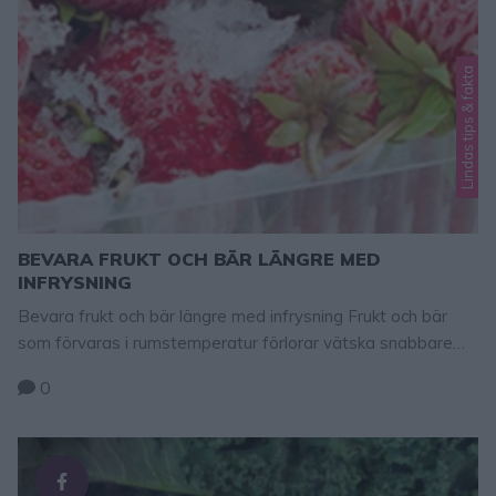
Lindas tips & fakta
BEVARA FRUKT OCH BÄR LÄNGRE MED
INFRYSNING
Bevara frukt och bär längre med infrysning Frukt och bär
som förvaras i rumstemperatur förlorar vätska snabbare
efter som den dunstar genom skalet. De drabbas av
0
uttorkning vilket gör att frukten blir mindre saftig samt att
texturen och konsistensen blir trist. Man förlänger
saftigheten i frukten och bären genom att förvara dem i
kylen. Men om man …