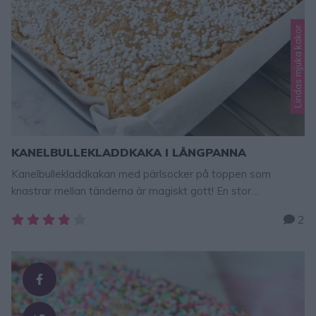
Lindas mjuka kakor
KANELBULLEKLADDKAKA I LÅNGPANNA
Kanelbullekladdkakan med pärlsocker på toppen som
knastrar mellan tänderna är magiskt gott! En stor
favorit! När jag bjöd på denna på min sons
2
fotbollsavslutning var det flera av barnen som sade att det
var den godaste kakan de någonsin ätit.
KANELBULLEKLADDKAKA 20–24 bitar 400 g smör 6 dl
strösocker 1 msk vaniljsocker 1 msk kanel 1 krm salt 5 dl
vetemjöl 6 …