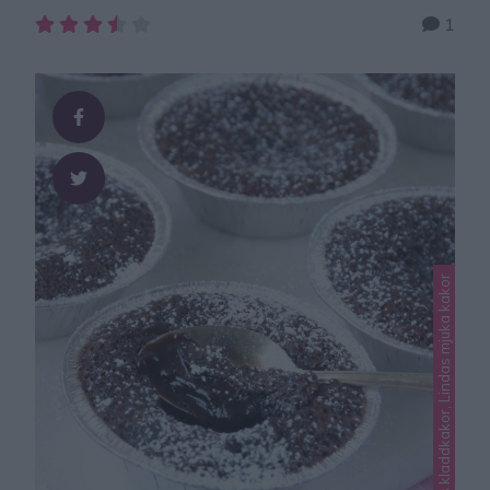
Här hittar du fler recept med ljuvligt goda, enkla mjuka
1
kakor – klicka här! Saftig chokladsockerkaka Ca 12 bitar
3 ägg 3 dl strösocker ½ dl kakao 3 dl vetemjöl 2 tsk
bakpulver 2 tsk vaniljsocker 75 g smör, smält 1 …
Lindas kladdkakor, Lindas mjuka kakor