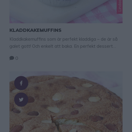
KLADDKAKEMUFFINS
Kladdkakemuffins som är perfekt kladdiga – de är så
galet gott! Och enkelt att baka. En perfekt dessert
som går enkelt och snabbt att slänga ihop. Och det är
0
alltid uppskattat! Servera gärna med en klick
vispgrädde och färska bär. Kladdkakemuffins Ca 12
bitar 150 g smör 3 dl strösocker 3 ägg ¾ dl kakao 1
nypa …