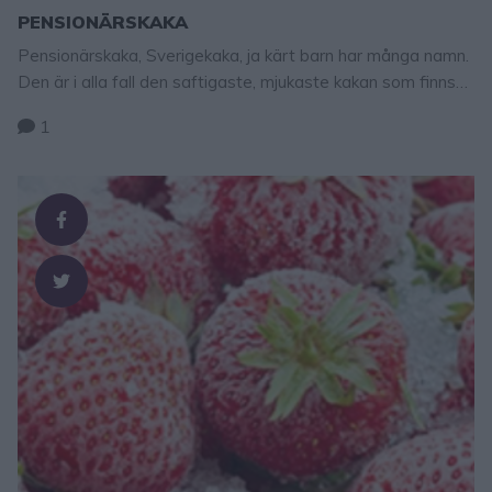
PENSIONÄRSKAKA
Pensionärskaka, Sverigekaka, ja kärt barn har många namn.
Den är i alla fall den saftigaste, mjukaste kakan som finns
med en ljuvlig vaniljsmörfyllning! En mycket lättgjord kaka
1
som är lätt att lyckas med. Obs! Fyllningen ska vara lös och
rinnig. PENSIONÄRSKAKA Ca 12 bitar 3 st ägg 3 dl
vetemjöl 3 dl strösocker 2 tsk bakpulver 1 dl vatten, …