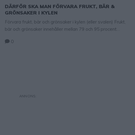
DÄRFÖR SKA MAN FÖRVARA FRUKT, BÄR &
GRÖNSAKER I KYLEN
Förvara frukt, bär och grönsaker i kylen (eller svalen) Frukt,
bär och grönsaker innehåller mellan 79 och 95 procent
vatten. För att behålla kvaliteten är det angeläget att
0
behålla så stor mängd vatten som möjligt i produkterna. När
de ligger i rumstemperatur drabbas frukterna, bären och
grönsakerna snabbare av uttorkning eftersom vätskan
lättare dunstar genom …