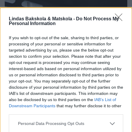
Lindas Bakskola & Matskola -
Do Not Process My
4. Grädda brödet mitt i ugnen i den höga värmen i 8–10 min. Sänk
Personal Information
sedan värmen till 180 grader och fortsätt grädda brödet i ca 20 min.
Låt limpan svalna innan du skär den i skivor.
If you wish to opt-out of the sale, sharing to third parties, or
processing of your personal or sensitive information for
targeted advertising by us, please use the below opt-out
section to confirm your selection. Please note that after your
opt-out request is processed you may continue seeing
interest-based ads based on personal information utilized by
us or personal information disclosed to third parties prior to
your opt-out. You may separately opt-out of the further
disclosure of your personal information by third parties on the
IAB’s list of downstream participants. This information may
also be disclosed by us to third parties on the
IAB’s List of
Downstream Participants
that may further disclose it to other
third parties.
Personal Data Processing Opt Outs