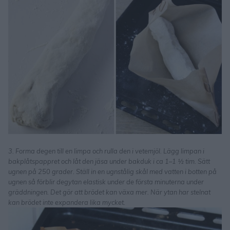
3. Forma degen till en limpa och rulla den i vetemjöl. Lägg limpan i
bakplåtspappret och låt den jäsa under bakduk i ca 1–1 ½ tim. Sätt
ugnen på 250 grader. Ställ in en ugnstålig skål med vatten i botten på
ugnen så förblir degytan elastisk under de första minuterna under
gräddningen. Det gör att brödet kan växa mer. När ytan har stelnat
kan brödet inte expandera lika mycket.