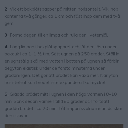
2.
Vik ett bakplåtspapper på mitten horisontellt. Vik ihop
kanterna två gånger, ca 1 cm och fäst ihop dem med två
gem.
3.
Forma degen till en limpa och rulla den i vetemjöl.
4.
Lägg limpan i bakplåtspappret och låt den jäsa under
bakduk i ca 1–1 ½ tim. Sätt ugnen på 250 grader. Ställ in
en ugnstålig skål med vatten i botten på ugnen så förblir
degytan elastisk under de första minuterna under
gräddningen. Det gör att brödet kan växa mer. När ytan
har stelnat kan brödet inte expandera lika mycket.
5.
Grädda brödet mitt i ugnen i den höga värmen i 8–10
min. Sänk sedan värmen till 180 grader och fortsätt
grädda brödet i ca 20 min. Låt limpan svalna innan du skär
den i skivor.