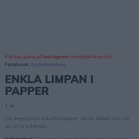
Följ mig gärna på
Instagram:
lindasbakskola och
Facebook:
Lindasbakskola
ENKLA LIMPAN I
PAPPER
1 st
Låt degen jäsa i bakplåtspappret. Gör en dubbel sats om
du vill ha två limpor.
Kalljäsning!
Gör degen, forma den till en limpa, lägg den i