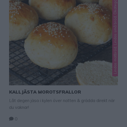
Lindas matbröd, Lindas små bröd, Okategoriserade
KALLJÄSTA MOROTSFRALLOR
Låt degen jäsa i kylen över natten & grädda direkt när
du vaknar!
0