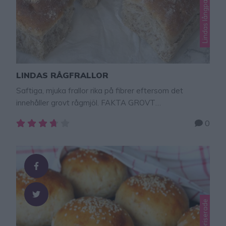
LINDAS RÅGFRALLOR
Saftiga, mjuka frallor rika på fibrer eftersom det
innehåller grovt rågmjöl. FAKTA GROVT
RÅGMJÖLGrovt rågmjöl är ett fullkornsmjöl som mals
0
från hela rågkärnan, vilket ger det en grövre textur
jämfört med fint rågmjöl. Mjölet är rikt på fibrer.–
Innehåller alla delar av rågkärnan, inklusive kli, grodd och
endosperm, vilket gör det näringsrikt– Innehåller viktiga
vitaminer …