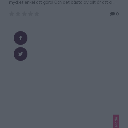
mycket enkel att göra! Och det bästa av allt är att alla
mina fem barn gillar den. Jag gjorde såsen utan citron
0
idag, men det är också gott att röra ner någon tesked
citronsaft i såsen. Man kan lägga hälften av såsen i en
annan skål och bara …