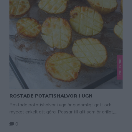
Lindas mat
ROSTADE POTATISHALVOR I UGN
Rostade potatishalvor i ugn är gudomligt gott och
mycket enkelt att göra. Passar till allt som är grillat,
grytor, ja i princip till det mesta faktiskt. En favorit som
0
jag ofta gör hemma, både till vardags och fest.