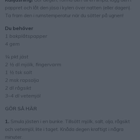
pappret och låt den jäsa i kylen över natten (eller dagen).
Ta fram den i rumstemperatur när du sätter på ugnen!
Du behöver
1 bakplåtspapper
4 gem
¼ pkt jäst
2
½
dl mjölk, fingervarm
1 ½ tsk salt
2 msk rapsolja
2 dl rågsikt
3–4 dl vetemjöl
GÖR SÅ HÄR
1.
Smula jästen i en bunke. Tillsätt mjölk, salt, olja, rågsikt
och vetemjöl, lite i taget. Knåda degen kraftigt i några
minuter.