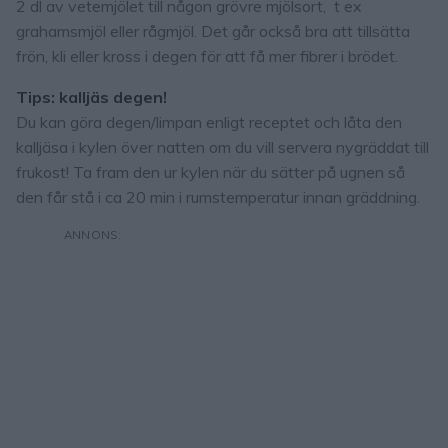
2 dl av vetemjölet till någon grövre mjölsort, t ex
grahamsmjöl eller rågmjöl. Det går också bra att tillsätta
frön, kli eller kross i degen för att få mer fibrer i brödet.
Tips: kalljäs degen!
Du kan göra degen/limpan enligt receptet och låta den
kalljäsa i kylen över natten om du vill servera nygräddat till
frukost! Ta fram den ur kylen när du sätter på ugnen så
den får stå i ca 20 min i rumstemperatur innan gräddning.