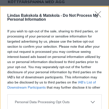
KÖTTFÄRSPANNA MED ÄGG
Köttfärspanna med ägg. En läcker, lyxig köttfärssås
med pocherade ägg mitt i köttfärssåsen. Riktigt läcker,
Lindas Bakskola & Matskola -
Do Not Process My
Personal Information
ser inbjudande ut och är magiskt gott! En perfekt
0
vardagsrätt som kan ätas till ris, pasta eller potatis.
If you wish to opt-out of the sale, sharing to third parties, or
KÖTTFÄRSPANNA MED ÄGG 1 stekpanna fylld med
processing of your personal or sensitive information for
köttfärssås – RECEPT KLICKA HÄR 6 ägg GÖR SÅ
targeted advertising by us, please use the below opt-out
i
n
d
a
s
a
v
l
å
n
g
a
u
g
n
s
f
o
r
m
r
e
c
e
p
t
,
L
i
n
d
a
s
l
ä
t
t
l
a
g
a
d
m
a
t
,
i
d
a
s
m
a
HÄR 1. Gör en sats köttfärsås …
section to confirm your selection. Please note that after your
opt-out request is processed you may continue seeing
L
n
t
interest-based ads based on personal information utilized by
L
us or personal information disclosed to third parties prior to
your opt-out. You may separately opt-out of the further
disclosure of your personal information by third parties on the
IAB’s list of downstream participants. This information may
also be disclosed by us to third parties on the
IAB’s List of
Downstream Participants
that may further disclose it to other
third parties.
Personal Data Processing Opt Outs