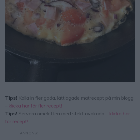
Tips!
Kolla in fler goda, lättlagade matrecept på min blogg
–
klicka här för fler recept!
Tips!
Servera omeletten med stekt avokado –
klicka här
för recept!