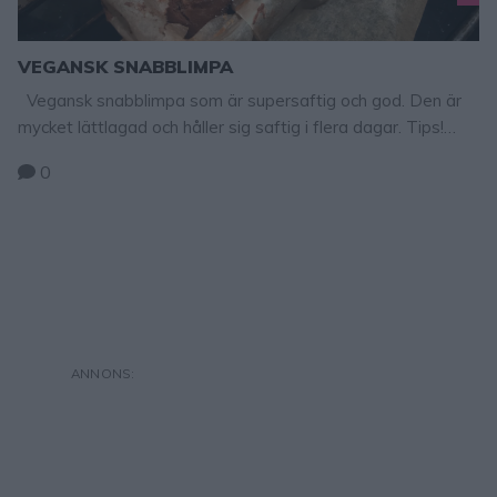
VEGANSK SNABBLIMPA
Vegansk snabblimpa som är supersaftig och god. Den är
mycket lättlagad och håller sig saftig i flera dagar. Tips!
Baka veganska snabbfrallor – klicka här för recept!
0
VEGANSK SNABBLIMPA 2 limpor 10 dl soygurt
eller havregurt 2 dl mörk sirap 50 g mjölkfritt margarin,
smält 1 ½ tsk salt 1 msk bikarbonat 16 dl rågsikt GÖR SÅ
HÄR 1. Sätt …