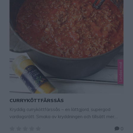
Lindas mat
CURRYKÖTTFÄRSSÅS
Kryddig curryköttfärssås – en lättgjord, supergod
vardagsrätt. Smaka av kryddningen och tillsätt mer
eller mindre kryddor beroende på vilken styrka du vill ha.
0
Tips! Laga ljuvligt god tacoköttfärssås – klicka här för