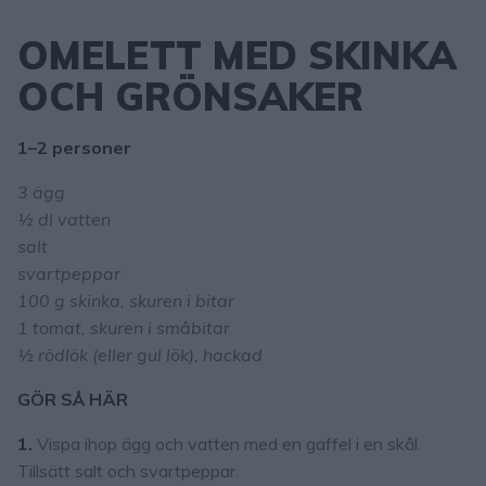
OMELETT MED SKINKA
OCH GRÖNSAKER
1–2 personer
3 ägg
½ dl vatten
salt
svartpeppar
100 g skinka, skuren i bitar
1 tomat, skuren i småbitar
½ rödlök (eller gul lök), hackad
GÖR SÅ HÄR
1.
Vispa ihop ägg och vatten med en gaffel i en skål.
Tillsätt salt och svartpeppar.