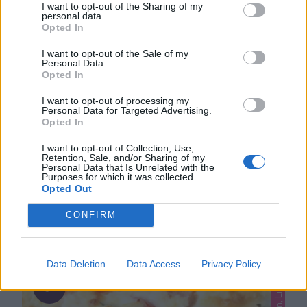
I want to opt-out of the Sharing of my
personal data.
Opted In
I want to opt-out of the Sale of my
Personal Data.
Opted In
I want to opt-out of processing my
Personal Data for Targeted Advertising.
Opted In
FLÄSKYTTERFILÉ I LIMPFORM
Saftig fläskytterfilé i limpform – den ultimata allt-i-ett-
I want to opt-out of Collection, Use,
Retention, Sale, and/or Sharing of my
middagen
Letar du efter den perfekta
Personal Data that Is Unrelated with the
Purposes for which it was collected.
vardagsräddaren som sköter sig själv i ugnen? Då
Opted Out
0
måste du testa att laga fläskytterfilé i limpform! Det
här är ett av mina absoluta favoritsätt att tillaga kött
CONFIRM
på när jag vill ha maximal smak med minimal
ansträngning. Genom att tillaga filén i en …
Data Deletion
Data Access
Privacy Policy
L
s
t