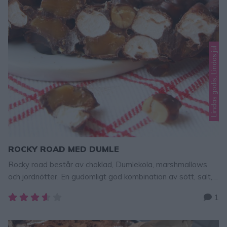
Lindas godis, Lindas jul
ROCKY ROAD MED DUMLE
Rocky road består av choklad, Dumlekola, marshmallows
och jordnötter. En gudomligt god kombination av sött, salt,
segt och mjukt. I love it!!! Så gott! Tips! Fler goda
1
julgodisrecept – klicka här! Tips! Hemgjord Bounty – klicka
här för recept! ROCKY ROAD MED DUMLE 30–40 bitar 200
g mörk choklad 200 g mjölkchoklad 20 Dumlekolor 4 …