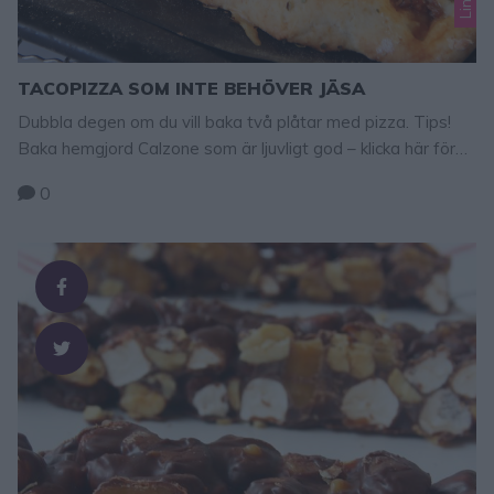
TACOPIZZA SOM INTE BEHÖVER JÄSA
Dubbla degen om du vill baka två plåtar med pizza. Tips!
Baka hemgjord Calzone som är ljuvligt god – klicka här för
recept! Tips! Här finns fler goda pizzarecpet – klicka här!
0
Tacopizza som inte behöver jäsa 1 plåt 5 dl vetemjöl ¾ tsk
salt 2 tsk bakpulver ½ dl rapsolja 2 ½ dl mjölk …