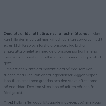
Omelett är lätt att göra, nyttigt och mättande.
Man
kan fylla den med vad man vill och den kan serveras med t
ex en klick Keso och färska grönsaker. Jag brukar
smaksätta omeletten med de grönsaker jag har hemma,
men skinka, tomat och rödlök som jag använt idag är alltid
gott!
Omelett är en lättgjord maträtt gjord på ägg som kan
tillagas med eller utan andra ingredienser. Äggen vispas
ihop till en smet som gräddas och den steks oftast bara
på ena sidan. Den kan vikas ihop på mitten när den är
färdigstekt.
Tips!
Kolla in fler goda, lättlagade matrecept på min blogg