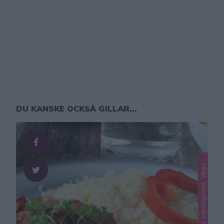
DU KANSKE OCKSÅ GILLAR...
L
n
t