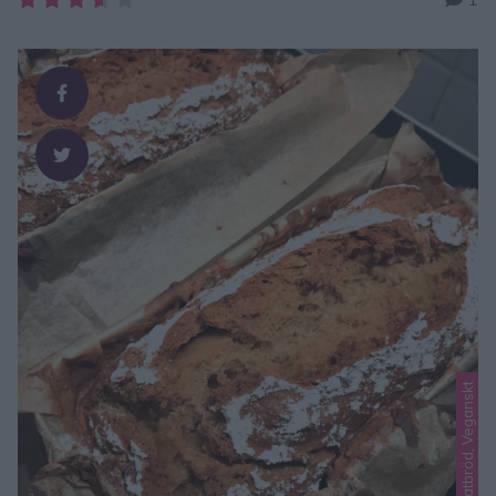
julgodisrecept – klicka här! Tips! Hemgjord Bounty – klicka
här för recept! ROCKY ROAD MED DUMLE 30–40 bitar 200
g mörk choklad 200 g mjölkchoklad 20 Dumlekolor 4 …
Lindas matbröd, Veganskt