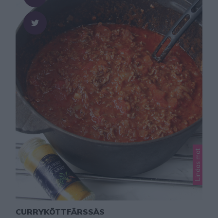
mikron …
Lindas mat
CURRYKÖTTFÄRSSÅS