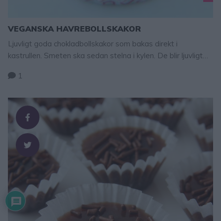
VEGANSKA HAVREBOLLSKAKOR
Ljuvligt goda chokladbollskakor som bakas direkt i
kastrullen. Smeten ska sedan stelna i kylen. De blir ljuvligt
goda! Tips! Baka vegansk frukostfrallor – klicka här för
1
recept! Tips! Gör vegansk knäck – klicka här för recept!
VEGANSKA HAVREBOLLSKAKOR TIPS! Följ mig gärna
Lindas bakskola på Instagram (klicka här), Facebook (klicka
här) 25 st 100 g mjölkfritt margarin 2 dl strösocker 2 …