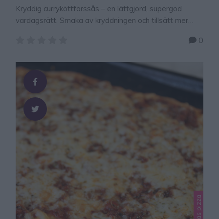
Kryddig curryköttfärssås – en lättgjord, supergod
vardagsrätt. Smaka av kryddningen och tillsätt mer
eller mindre kryddor beroende på vilken styrka du vill ha.
0
Tips! Laga ljuvligt god tacoköttfärssås – klicka här för
recept! Tips! Gör en superläcker, god pizza av
köttfärssåsen som blir över – klicka här för recept!
CURRYKÖTTFÄRSSÅS 1 gryta 1 gul lök …