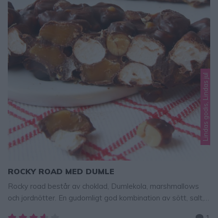
Lindas godis, Lindas jul
ROCKY ROAD MED DUMLE
Rocky road består av choklad, Dumlekola, marshmallows
och jordnötter. En gudomligt god kombination av sött, salt,
segt och mjukt. I love it!!! Så gott! Tips! Fler goda
1