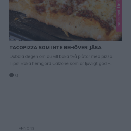
Lindas mat, Lindas pizza
TACOPIZZA SOM INTE BEHÖVER JÄSA
Dubbla degen om du vill baka två plåtar med pizza.
Tips! Baka hemgjord Calzone som är ljuvligt god –
klicka här för recept! Tips! Här finns fler goda
0
pizzarecpet – klicka här! Tacopizza som inte behöver
jäsa 1 plåt 5 dl vetemjöl ¾ tsk salt 2 tsk bakpulver ½ dl
rapsolja 2 ½ dl mjölk …