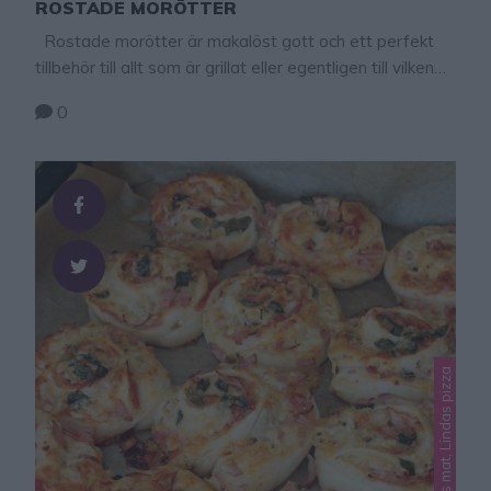
ROSTADE MORÖTTER
Rostade morötter är makalöst gott och ett perfekt
tillbehör till allt som är grillat eller egentligen till vilken
mat som helst. Jag brukar krydda mina morötter med
0
rosmarin, men det kan man utesluta eller byta ut till
någon annan örtkrydda, t ex basilika eller timjan.
Rostade morötter 5–10 morötter (valfri mängd) 2
klyftor vitlök …