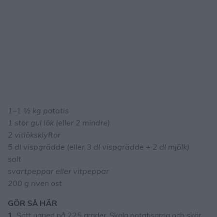
1–1 ½ kg potatis
1 stor gul lök (eller 2 mindre)
2 vitlöksklyftor
5 dl vispgrädde (eller 3 dl vispgrädde + 2 dl mjölk)
salt
svartpeppar eller vitpeppar
200 g riven ost
GÖR SÅ HÄR
1.
Sätt ugnen på 225 grader. Skala potatisarna och skär