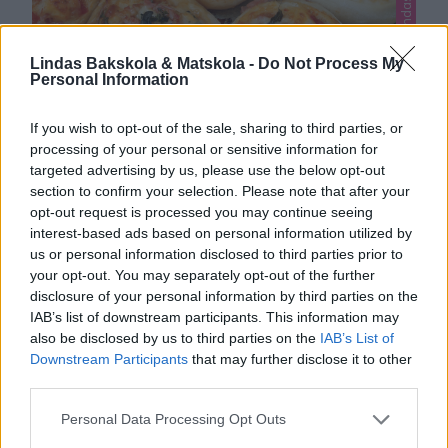
Lindas bullar, Lindas mat, Lindas pizza
Lindas Bakskola & Matskola -
Do Not Process My
Personal Information
If you wish to opt-out of the sale, sharing to third parties, or
processing of your personal or sensitive information for
targeted advertising by us, please use the below opt-out
PIZZABULLAR
section to confirm your selection. Please note that after your
opt-out request is processed you may continue seeing
Pizzabullar är så gott att ta med sig ut på utflykten
interest-based ads based on personal information utilized by
eller varför inte baka en sats och frysa in och ta fram
us or personal information disclosed to third parties prior to
när man är sugen. Barnen kan själva tina dem i mikron
your opt-out. You may separately opt-out of the further
1
och äta dem till mellis. De passar också bra på en
disclosure of your personal information by third parties on the
läcker buffé eller till en fräsch sallad. Tips! Baka …
IAB’s list of downstream participants. This information may
also be disclosed by us to third parties on the
IAB’s List of
Downstream Participants
that may further disclose it to other
third parties.
Personal Data Processing Opt Outs