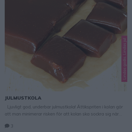
Lindas godis, Lindas jul
JULMUSTKOLA
Ljuvligt god, underbar julmustkola! Ättikspriten i kolan gör
att man minimerar risken för att kolan ska sockra sig när
den stelnat. Det brukar gå bra utan, men med ättiksprit är
3
man helt säker på att den inte sockrar sig. Tips! Fler goda,