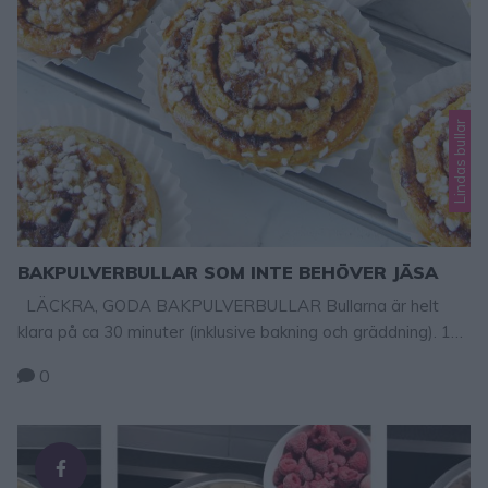
Lindas bullar
BAKPULVERBULLAR SOM INTE BEHÖVER JÄSA
LÄCKRA, GODA BAKPULVERBULLAR Bullarna är helt
klara på ca 30 minuter (inklusive bakning och gräddning). 15
min bakning + 15 min gräddning! Frys in dem direkt om du
0
inte äter upp alla bullar för bakpulverbullar blir torra
snabbare än vanliga bullar. Bakpulverbullar som inte
behöver jäsa Ca 20 st 75 g smör, smält ½ dl strösocker …