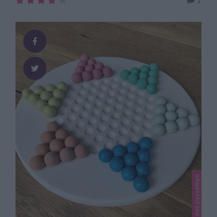
lykta byggd av sockerbitar. Ett roligt julpyssel för hela
familjen. Sockerbitslykta Du behöver:en bit
kartongaluminiumfoliesockerbitarlim (ej brandfarligt!)
eller kristyr som du gör av florsocker och
äggvitavärmeljus GÖR SÅ HÄR1. Klipp ut en cirkel, ca
10 cm i diameter ur …
Lindas pysseltips