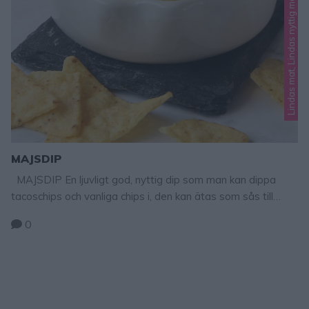
Lindas mat, Lindas nyttig mat
MAJSDIP
MAJSDIP En ljuvligt god, nyttig dip som man kan dippa
tacoschips och vanliga chips i, den kan ätas som sås till
maträtter, i tacos eller att dippa grönsaker i. Även om man
0
mixar den länge kan man känna av lite av skalet på majsen,
men det gör absolut ingenting! Denna röra är gudomligt
god! Tips! …