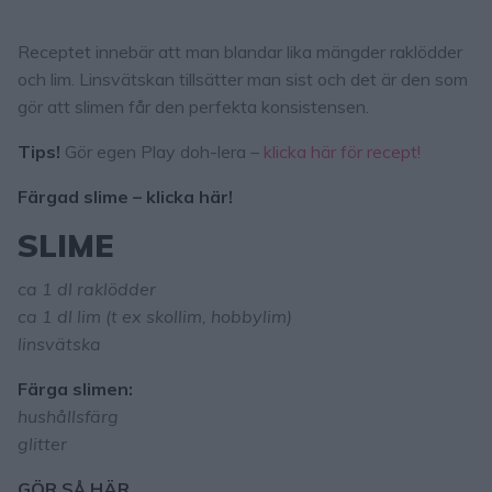
Receptet innebär att man blandar lika mängder raklödder
och lim. Linsvätskan tillsätter man sist och det är den som
gör att slimen får den perfekta konsistensen.
Tips!
Gör egen Play doh-lera –
klicka här för recept!
Färgad slime – klicka här!
SLIME
ca 1 dl raklödder
ca 1 dl lim (t ex skollim, hobbylim)
linsvätska
Färga slimen:
hushållsfärg
glitter
GÖR SÅ HÄR