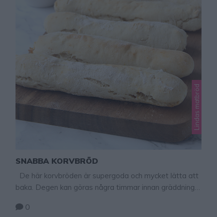
Lindas matbröd
SNABBA KORVBRÖD
De här korvbröden är supergoda och mycket lätta att
baka. Degen kan göras några timmar innan gräddning
(förvara den i kylen). Det går även bra att grädda dem
0
på grillen, men tänk på att värmen på glöden inte