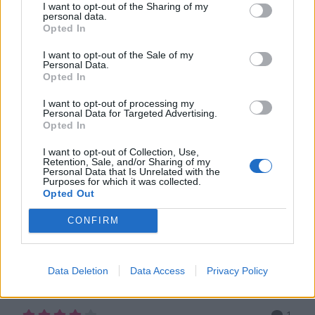
I want to opt-out of the Sharing of my
Lindas jul, Lindas pysseltips, Lindas tips & fakta
personal data.
Opted In
I want to opt-out of the Sale of my
Personal Data.
Opted In
I want to opt-out of processing my
Personal Data for Targeted Advertising.
Opted In
I want to opt-out of Collection, Use,
Retention, Sale, and/or Sharing of my
Personal Data that Is Unrelated with the
Purposes for which it was collected.
Opted Out
CONFIRM
SOCKERBITSLYKTA
Sockerbitslyktan sprider ett supermysigt sken i
Data Deletion
Data Access
Privacy Policy
mörkret. TIPS! Följ gärna Lindas
bakskola på Instagram (klicka här!) En mysig, superfin
1