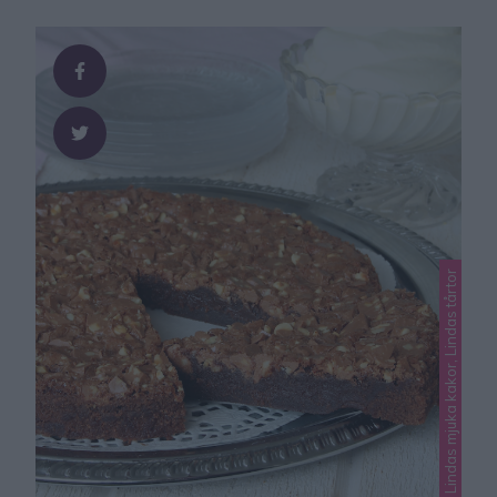
bränner bröden underifrån. Lägg på locket under
gräddningen. Tips! Baka saftiga, goda hamburgerbröd
– klicka här …
Lindas mjuka kakor, Lindas tårtor