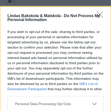
1
utplantering av plantorna. Om du inte har tillräckligt
med dagsljus hemma behövs en växtlampa som lyser
på dina plantor inomhus. Tomatplantor älskar ljus,
Lindas Bakskola & Matskola -
Do Not Process My
Personal Information
värme, näring och vatten! …
If you wish to opt-out of the sale, sharing to third parties, or
processing of your personal or sensitive information for
targeted advertising by us, please use the below opt-out
section to confirm your selection. Please note that after your
opt-out request is processed you may continue seeing
interest-based ads based on personal information utilized by
us or personal information disclosed to third parties prior to
your opt-out. You may separately opt-out of the further
disclosure of your personal information by third parties on the
IAB’s list of downstream participants. This information may
also be disclosed by us to third parties on the
IAB’s List of
Downstream Participants
that may further disclose it to other
third parties.
Personal Data Processing Opt Outs