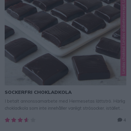
Lindas choklad, Lindas diabetesrecept, Lindas godis, Lindas jul
SOCKERFRI CHOKLADKOLA
I betalt annonssamarbete med Hermesetas lättströ. Härlig
chokladkola som inte innehåller vanligt strösocker, istället
har jag sötat den med Hermesetas Lättströ som inte
4
påverkar blodsockret och innehåller 90 % mindre kalorier.
Julens godaste chokladkola, som dessutom är sockerfri.