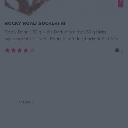
ROCKY ROAD SOCKERFRI
Rocky Road 150 g Nicks Dark chocolate150 g Nicks
mjölkchoklad2 st Nicks Peanuts n´fudge, hackade2 st Nicks
Nicks Soft Toffee2 st Nicks Cruncy caramel GÖR SÅ HÄR
0
Smält chokladen över vattenbad. Tillsätt 1/2 dl vispgrädde
och blanda. Låt chokladen svalna. 2. Hacka alla Nicks
chokladbars grovt och blanda ner dem i chokladen. 3. Bred
ut …