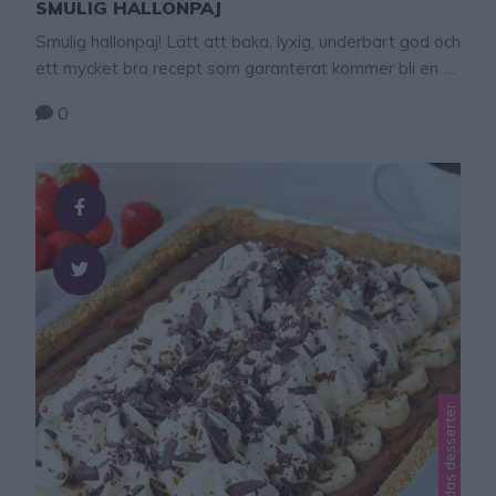
SMULIG HALLONPAJ
Smulig hallonpaj! Lätt att baka, lyxig, underbart god och
ett mycket bra recept som garanterat kommer bli en ny
favorit hos er! Jag älskar denna goding! Ett riktigt
0
topprecept! Servera den gärna med vaniljsås eller
glass. Tips! Havregrynen i pajdegen kan bytas ut mot
¾ dl vetemjöl till. Tips! Det är ljuvligt gott och knaprigt
att smula …