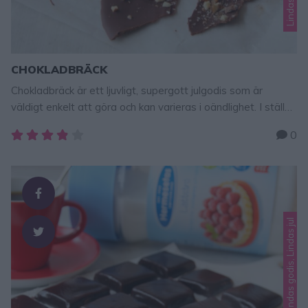
CHOKLADBRÄCK
Chokladbräck är ett ljuvligt, supergott julgodis som är
väldigt enkelt att göra och kan varieras i oändlighet. I stället
för Daim och nötter kan man strö över hackade karameller, t
0
ex polkagris, turkisk peber, strössel eller vad man tycker är
gott och krispigt. TIPS! Följ gärna Lindas
bakskola på Instagram (klicka här!) CHOKLADBRÄCK 200
g mörk eller ljus …