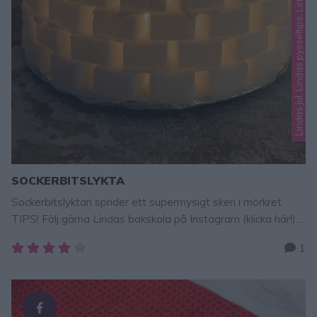
Lindas jul, Lindas pysseltips, Lindas tips & fakta
SOCKERBITSLYKTA
Sockerbitslyktan sprider ett supermysigt sken i mörkret.
TIPS! Följ gärna Lindas bakskola på Instagram (klicka här!)
En mysig, superfin lykta byggd av sockerbitar. Ett roligt
1
julpyssel för hela familjen. Sockerbitslykta Du behöver:en bit
kartongaluminiumfoliesockerbitarlim (ej brandfarligt!) eller
kristyr som du gör av florsocker och äggvitavärmeljus GÖR
SÅ HÄR1. Klipp ut en cirkel, ca 10 cm i diameter ur …