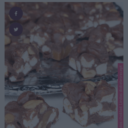
Julens godaste chokladkola, som dessutom är sockerfri. I
stället för vanligt strösocker har jag sötat min chokladkola …
Lindas choklad, Lindas diabetesrecept