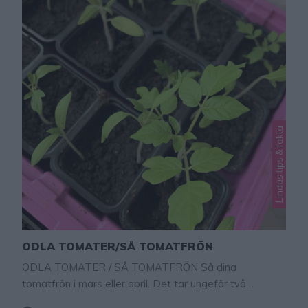
Lindas tips & fakta
ODLA TOMATER/SÅ TOMATFRÖN
ODLA TOMATER / SÅ TOMATFRÖN Så dina
tomatfrön i mars eller april. Det tar ungefär två
månader från det att man sår fröna till det är dags för