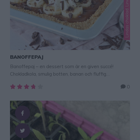
Lindas choklad, Lindas desserter
BANOFFEPAJ
Banoffepaj – en dessert som är en given succé!
Chokladkola, smulig botten, banan och fluffig
vispgrädde. En fantastisk kombination av godsaker.
0
Banoffepaj 14–16 portioner Botten1 paket
digestivekex 400 g175 g smör, smält Fyllning2 burkar
karamelliserad mjölk*, 397 g styck100 g mörk choklad3
bananer5 dl vispgrädde Garnering25 g mörk eller ljus
choklad eller 1 Daim, hackad GÖR …