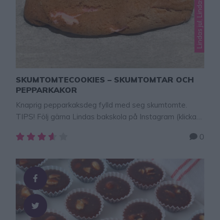
Lindas jul, Lindas småkakor
SKUMTOMTECOOKIES – SKUMTOMTAR OCH
PEPPARKAKOR
Knaprig pepparkaksdeg fylld med seg skumtomte.
TIPS! Följ gärna Lindas bakskola på Instagram (klicka
här!) Skumtomtar + pepparkakor = julens godaste
0
kakor! Den knapriga pepparkaksdegen på utsidan och
den sega, mjuka skumtomten inuti är en perfekt
kombination. Så gott och kul att baka.
Skumtomtecookies Recept:pepparkaksdeg
skumtomtar GÖR SÅ HÄR Sätt ugnen på 180 grader.
Kavla ut pepparkaksdegen tunt …