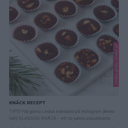
Lindas godis, Lindas jul
KNÄCK RECEPT
TIPS! Följ gärna Lindas bakskola på Instagram (klicka
här!) KLASSISK KNÄCK – ett av julens populäraste
godis! Den sega kolan är underbart god och ett måste