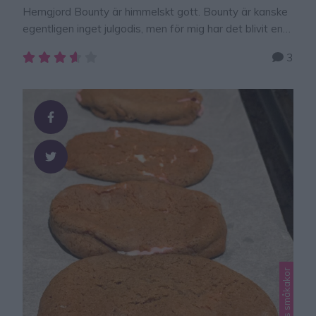
Hemgjord Bounty är himmelskt gott. Bounty är kanske
egentligen inget julgodis, men för mig har det blivit en
julfavorit! Här får ni enkla steg-för-steginstruktioner hur
3
man gör de smarriga konfektbitarna. Följ mig gärna på
Instagram: lindasbakskola och Facebook: Lindas
bakskola BOUNTY 25–28 st 50 g smör, smält3 dl riven
kokos2 dl florsocker1 tsk vaniljsocker½ dl vispgrädde …