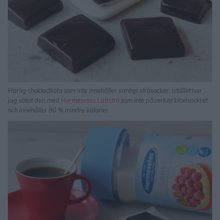
Härlig chokladkola som inte innehåller vanligt strösocker, istället har
jag sötat den med
Hermesetas Lättströ
som inte påverkar blodsockret
och innehåller 90 % mindre kalorier.