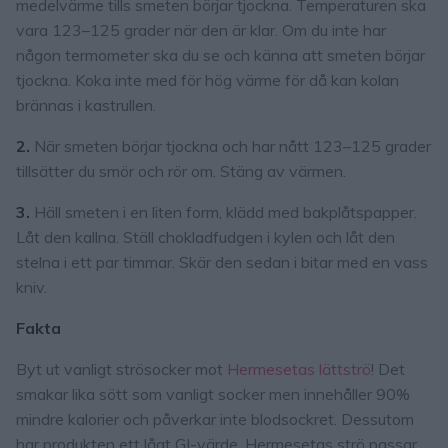
medelvärme tills smeten börjar tjockna. Temperaturen ska
vara 123–125 grader när den är klar. Om du inte har
någon termometer ska du se och känna att smeten börjar
tjockna. Koka inte med för hög värme för då kan kolan
brännas i kastrullen.
2.
När smeten börjar tjockna och har nått 123–125 grader
tillsätter du smör och rör om. Stäng av värmen.
3.
Häll smeten i en liten form, klädd med bakplåtspapper.
Låt den kallna. Ställ chokladfudgen i kylen och låt den
stelna i ett par timmar. Skär den sedan i bitar med en vass
kniv.
Fakta
Byt ut vanligt strösocker mot
Hermesetas lättströ
! Det
smakar lika sött som vanligt socker men innehåller 90%
mindre kalorier och påverkar inte blodsockret. Dessutom
har produkten ett lågt GI-värde. Hermesetas strö passar