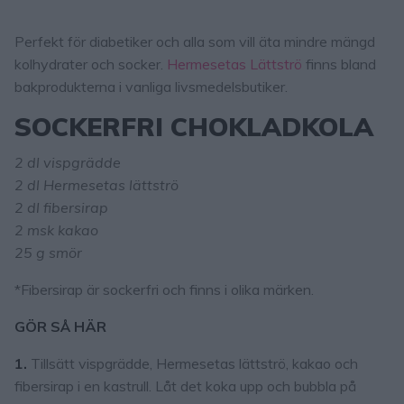
Perfekt för diabetiker och alla som vill äta mindre mängd
kolhydrater och socker.
Hermesetas Lättströ
finns bland
bakprodukterna i vanliga livsmedelsbutiker.
SOCKERFRI
CHOKLADKOLA
2 dl vispgrädde
2 dl Hermesetas lättströ
2 dl fibersirap
2 msk kakao
25 g smör
*Fibersirap är sockerfri och finns i olika märken.
GÖR SÅ HÄR
1.
Tillsätt vispgrädde, Hermesetas lättströ, kakao och
fibersirap i en kastrull. Låt det koka upp och bubbla på