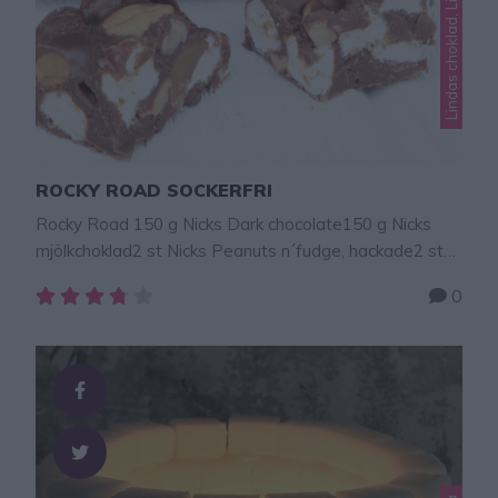
ROCKY ROAD SOCKERFRI
Rocky Road 150 g Nicks Dark chocolate150 g Nicks
mjölkchoklad2 st Nicks Peanuts n´fudge, hackade2 st
Nicks Nicks Soft Toffee2 st Nicks Cruncy caramel GÖR
0
SÅ HÄR Smält chokladen över vattenbad. Tillsätt 1/2
dl vispgrädde och blanda. Låt chokladen svalna. 2.
Hacka alla Nicks chokladbars grovt och blanda ner dem
i chokladen. 3. Bred ut …