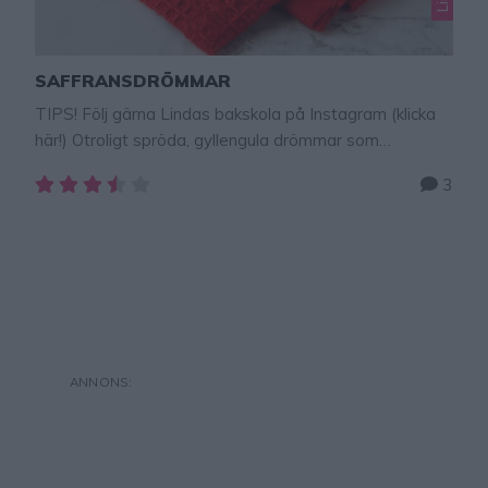
SAFFRANSDRÖMMAR
TIPS! Följ gärna Lindas bakskola på Instagram (klicka
här!) Otroligt spröda, gyllengula drömmar som
fullkomligt smälter i munnen. De doftar och smakar
3
himmelskt gott och är mycket lätta att baka.
Saffransdrömmar 18 st 1/2 g saffran (1 påse)50 g
smör, rumsvarmt1 1/2 dl strösocker1/2 tsk
hjorthornssalt1/2 dl matolja eller rapsolja2 dl vetemjöl
GÖR SÅ HÄR 1. Sätt ugnen …