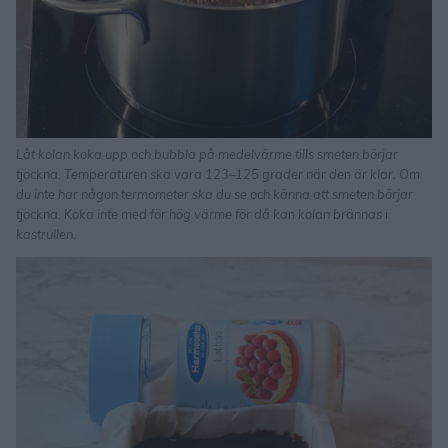
Låt kolan koka upp och bubbla på medelvärme tills smeten börjar
tjockna. Temperaturen ska vara 123–125 grader när den är klar. Om
du inte har någon termometer ska du se och känna att smeten börjar
tjockna. Koka inte med för hög värme för då kan kolan brännas i
kastrullen.