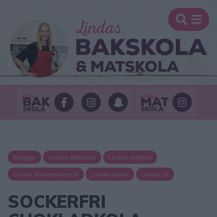
Bloggar
Lindas Bakskola
Lindas choklad
Lindas diabetesrecept
Lindas godis
Lindas jul
SOCKERFRI