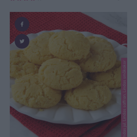
lykta byggd av sockerbitar. Ett roligt julpyssel för hela
familjen. Sockerbitslykta Du behöver:en bit
kartongaluminiumfoliesockerbitarlim (ej brandfarligt!)
eller kristyr som du gör av florsocker och
äggvitavärmeljus GÖR SÅ HÄR1. Klipp ut en cirkel, ca
10 cm i diameter ur …
Lindas jul, Lindas saffran, Lindas småkakor