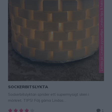
Lindas jul, Lindas pysseltips, Lindas tips & fakta
SOCKERBITSLYKTA
Sockerbitslyktan sprider ett supermysigt sken i
mörkret. TIPS! Följ gärna Lindas
bakskola på Instagram (klicka här!) En mysig, superfin
1