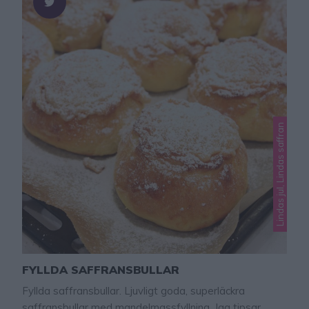
Lindas jul, Lindas saffran
FYLLDA SAFFRANSBULLAR
Fyllda saffransbullar. Ljuvligt goda, superläckra
saffransbullar med mandelmassfyllning. Jag tipsar