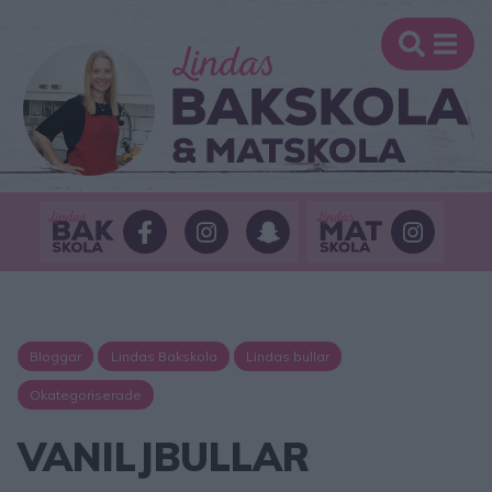
Bloggar
Lindas Bakskola
Lindas bullar
Okategoriserade
VANILJBULLAR