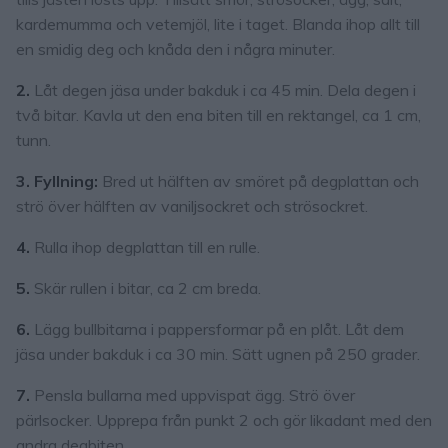
kardemumma och vetemjöl, lite i taget. Blanda ihop allt till
en smidig deg och knåda den i några minuter.
2.
Låt degen jäsa under bakduk i ca 45 min. Dela degen i
två bitar. Kavla ut den ena biten till en rektangel, ca 1 cm,
tunn.
3. Fyllning:
Bred ut hälften av smöret på degplattan och
strö över hälften av vaniljsockret och strösockret.
4.
Rulla ihop degplattan till en rulle.
5.
Skär rullen i bitar, ca 2 cm breda.
6.
Lägg bullbitarna i pappersformar på en plåt. Låt dem
jäsa under bakduk i ca 30 min. Sätt ugnen på 250 grader.
7.
Pensla bullarna med uppvispat ägg. Strö över
pärlsocker. Upprepa från punkt 2 och gör likadant med den
andra degbiten.