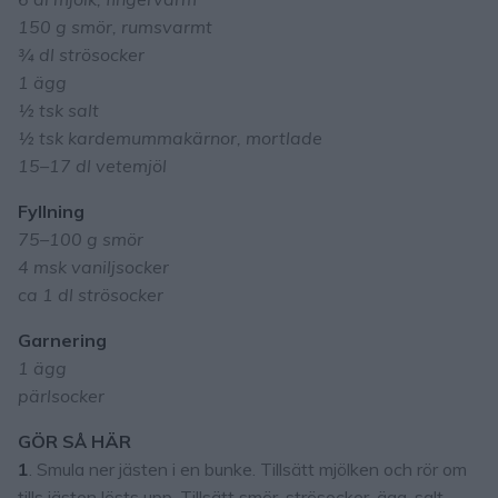
150 g smör, rumsvarmt
¾ dl strösocker
1 ägg
½ tsk salt
½ tsk kardemummakärnor, mortlade
15–17 dl vetemjöl
Fyllning
75–100 g smör
4 msk vaniljsocker
ca 1 dl strösocker
Garnering
1 ägg
pärlsocker
GÖR SÅ HÄR
1
. Smula ner jästen i en bunke. Tillsätt mjölken och rör om
tills jästen lösts upp. Tillsätt smör, strösocker, ägg, salt,