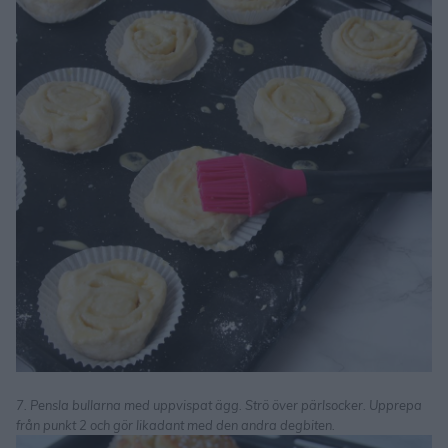
7. Pensla bullarna med uppvispat ägg. Strö över pärlsocker. Upprepa
från punkt 2 och gör likadant med den andra degbiten.