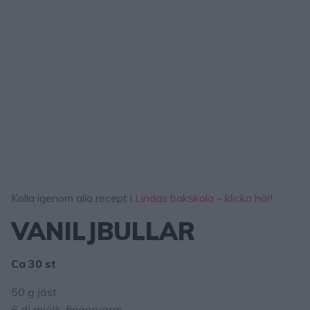
Kolla igenom alla recept i
Lindas bakskola – klicka här!
VANILJBULLAR
Ca 30 st
50 g jäst
6 dl mjölk, fingervarm