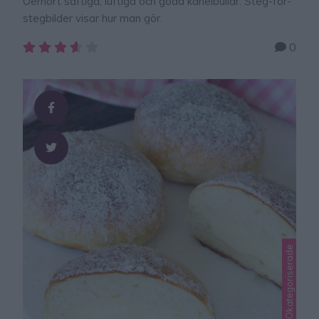
Oerhört saftiga, luftiga och goda kanelbullar. Steg-för-
stegbilder visar hur man gör.
0
Lindas bullar, Okategoriserade