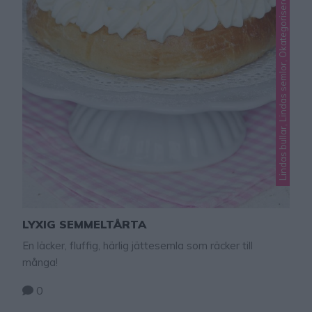
Lindas bullar, Lindas semlor, Okategoriserade
LYXIG SEMMELTÅRTA
En läcker, fluffig, härlig jättesemla som räcker till
många!
0