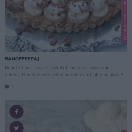
BANOFFEEPAJ
Banoffeepaj – mycket enkel att baka och ingen ugn
behövs. Den desserten får dina gäster att jubla av glädje!
Krämig kola, knaprig dajm och bananer är en vansinnigt god
1
kombo! TIPS! Följ mig gärna Lindas bakskola på
Instagram (klicka här, eller Facebook (klicka här) så får du
alltid alla nya recept direkt i ditt flöde! Banoffeepaj Ca 12
bitar …