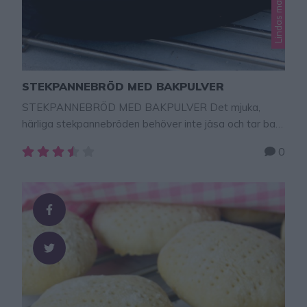
Lindas matbröd
STEKPANNEBRÖD MED BAKPULVER
STEKPANNEBRÖD MED BAKPULVER Det mjuka,
härliga stekpannebröden behöver inte jäsa och tar bara
några minuter att grädda i stekpannan. Supergott och
0
mycket lätt stekpannebröd att baka med ingredienser
man oftast har hemma. TIPS! Följ mig gärna Lindas
bakskola på Instagram (klicka här!) Här hittar du fler
goda, enkla bröd – klicka här! STEKPANNEBRÖD MED
BAKPULVER 6 st …