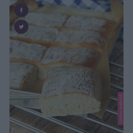
sorterna är lika goda, men på olika sätt. Frukosttekakor
Ca …
Lindas matbröd