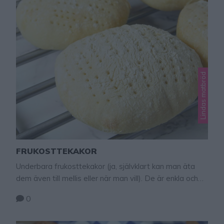
Lindas matbröd
FRUKOSTTEKAKOR
Underbara frukosttekakor (ja, självklart kan man äta
dem även till mellis eller när man vill). De är enkla och
roliga att baka. Om man byter ut vattnet mot mjölk
0
istället så blir innanmätet i brödet något mjukare.
Vatten gör brödet lite segar i konsistensen. Båda