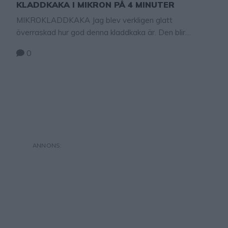
KLADDKAKA I MIKRON PÅ 4 MINUTER
MIKROKLADDKAKA Jag blev verkligen glatt
överraskad hur god denna kladdkaka är. Den blir
heeeelt perfekt faktiskt, trots att den gräddas i mikron.
0
Lagom seg i ytterkanten och perfekt kladdig i mitten.
På bara 4 minuter bakar men en galet god kladdkaka.
Helt perfekt ju! Ett nytt favoritrecept som kommer
bakas många gånger till hemma hos …