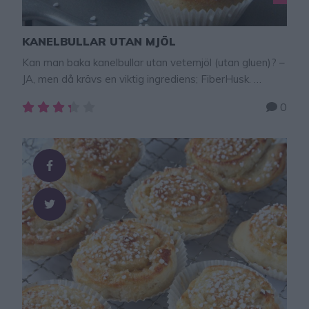
KANELBULLAR UTAN MJÖL
Kan man baka kanelbullar utan vetemjöl (utan gluen)? –
JA, men då krävs en viktig ingrediens; FiberHusk.
FiberHusk suger upp vätska och gör att degen håller
0
ihop och kan kavlas som en vanlig deg när man bakar
med glutenfria mjölsorter som t ex mandelmjöl,
kokosmjöl, havremjöl & glutenfri mix. Kanelbullarna blir
otroligt saftiga, goda och …