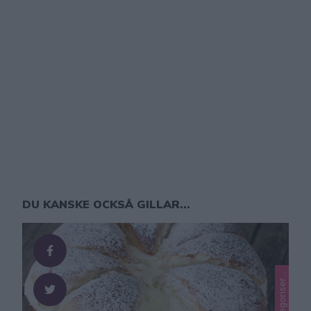
DU KANSKE OCKSÅ GILLAR...
L
a
e