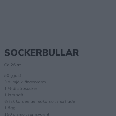
SOCKERBULLAR
Ca 26 st
50 g jäst
3 dl mjölk, fingervarm
1 ½ dl strösocker
1 krm salt
½ tsk kardemummakärnor, mortlade
1 ägg
150 g smör, rumsvarmt