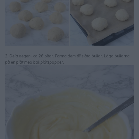
2. Dela degen i ca 26 bitar. Forma dem till släta bullar. Lägg bullarna
på en plåt med bakplåtspapper.