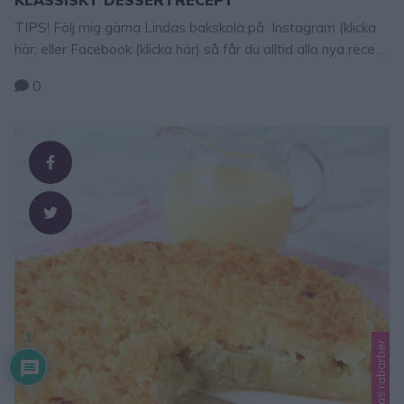
TIPS! Följ mig gärna Lindas bakskola på Instagram (klicka
här, eller Facebook (klicka här) så får du alltid alla nya recept
direkt i ditt flöde! PAVLOVA Lyxig marängtårta med
0
vispgrädde och bär. Garneringen kan varieras efter egen
smak med olika sorters bär. Pavlova 10–12 bitar 4 äggvitor
2 ½ dl strösocker 1 msk majsstärkelse 1 tsk vitvinsvinäger
Tips på …
1