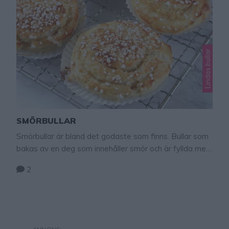
Lindas bullar
SMÖRBULLAR
Smörbullar är bland det godaste som finns. Bullar som
bakas av en deg som innehåller smör och är fyllda med
en ljuvlig smörfyllning är oemotståndliga. De fullkomligt
2
småler i munnen och har en rykande åtgång. Smörbullar
TIPS! Följ mig gärna Lindas bakskola på
Instagram (klicka här, eller Facebook (klicka här) så får
du alltid alla mina nya recept …