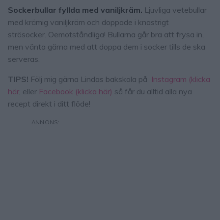
Sockerbullar fyllda med vaniljkräm.
Ljuvliga vetebullar
med krämig vaniljkräm och doppade i knastrigt
strösocker. Oemotståndliga! Bullarna går bra att frysa in,
men vänta gärna med att doppa dem i socker tills de ska
serveras.
TIPS!
Följ mig gärna Lindas bakskola på
Instagram (klicka
här
, eller
Facebook (klicka här)
så får du alltid alla nya
recept direkt i ditt flöde!