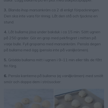
bullar. Lägg bullarna på en plåt med bakplåtspapper.
3.
Blanda ihop marsankräm ca 2 dl enligt förpackningen.
Den ska inte vara för rinnig. Låt den stå och tjockna en
stund.
4.
Låt bullarna jäsa under bakduk i ca 15 min. Sätt ugnen
på 250 grader. Gör en grop med pekfingret i mitten på
varje bulle. Fyll groparna med marsankräm. Pensla degen
på bullarna med ägg (pensla inte på vaniljkrämen).
5.
Grädda bullarna mitt i ugnen i 9–11 min eller tills de fått
fin färg.
6.
Pensla kanterna på bullarna (ej vaniljkrämen) med smält
smör och doppa dem i strösocker.