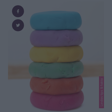
strösocker ev. 2 krm askorbinsyra (gör att moset inte
mörknar) ev. 2 krm natriumbensoat
(konserveringsmedel) GÖR SÅ HÄR Fyll …
Lindas tips & fakta