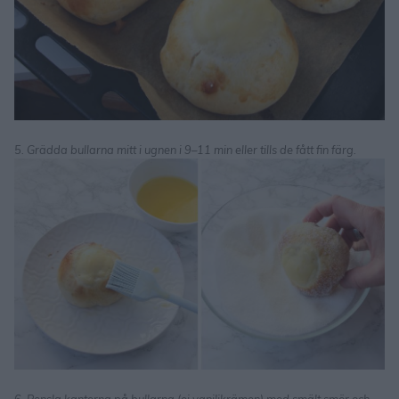
5. Grädda bullarna mitt i ugnen i 9–11 min eller tills de fått fin färg.