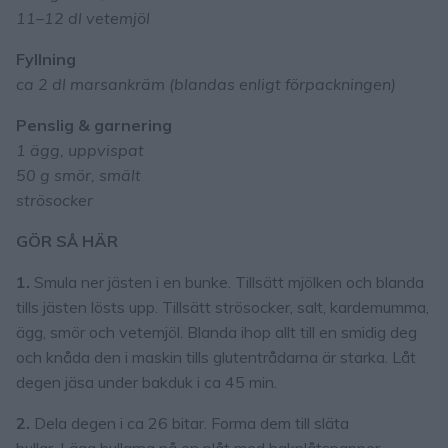
11–12 dl vetemjöl
Fyllning
ca 2 dl marsankräm (blandas enligt förpackningen)
Penslig & garnering
1 ägg, uppvispat
50 g smör, smält
strösocker
GÖR SÅ HÄR
1.
Smula ner jästen i en bunke. Tillsätt mjölken och blanda
tills jästen lösts upp. Tillsätt strösocker, salt, kardemumma,
ägg, smör och vetemjöl. Blanda ihop allt till en smidig deg
och knåda den i maskin tills glutentrådarna är starka. Låt
degen jäsa under bakduk i ca 45 min.
2.
Dela degen i ca 26 bitar. Forma dem till släta