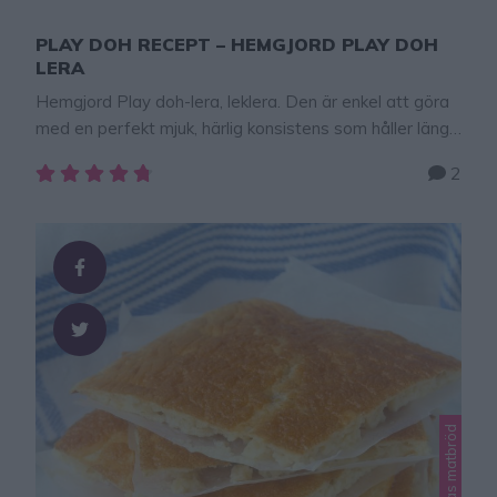
PLAY DOH RECEPT – HEMGJORD PLAY DOH
LERA
Hemgjord Play doh-lera, leklera. Den är enkel att göra
med en perfekt mjuk, härlig konsistens som håller länge
om den förvaras i en plastpåse. Här är recept på hur
2
du enkelt gör egen lera hemma. TIPS! Följ mig
gärna lindasbakskola på Instagram (klicka
här), Facebook (klicka här) Play Doh lera 4 dl vatten2
msk neutral matoljanågra droppar
hushållsfärg/karamellfärg4 dl vetemjöl2 dl salt2 …