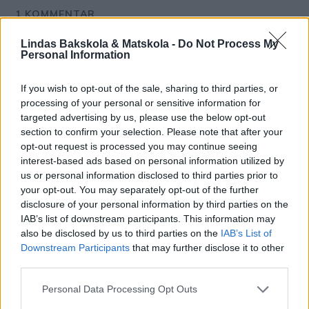
1
KOMMENTAR
äldsta
Lindas Bakskola & Matskola -
Do Not Process My
Personal Information
Ellbjørg
If you wish to opt-out of the sale, sharing to third parties, or
processing of your personal or sensitive information for
7 år sedan
targeted advertising by us, please use the below opt-out
Dem här bullarna kallade vi skoleboller när jag var barn
section to confirm your selection. Please note that after your
opt-out request is processed you may continue seeing
och bodde i nordnorge. Vi hade floursockerglasyr på och
interest-based ads based on personal information utilized by
doppade dem i kokosflingor. Underbart goda. Vi sprang
us or personal information disclosed to third parties prior to
ofta till bagaren på matrasten och köpte i stället för att
your opt-out. You may separately opt-out of the further
äta mat från matlådan vi hade med. Därav namnet
disclosure of your personal information by third parties on the
skoleboler, tror jag
IAB’s list of downstream participants. This information may
also be disclosed by us to third parties on the
IAB’s List of
Svara
1
Downstream Participants
that may further disclose it to other
third parties.
Personal Data Processing Opt Outs