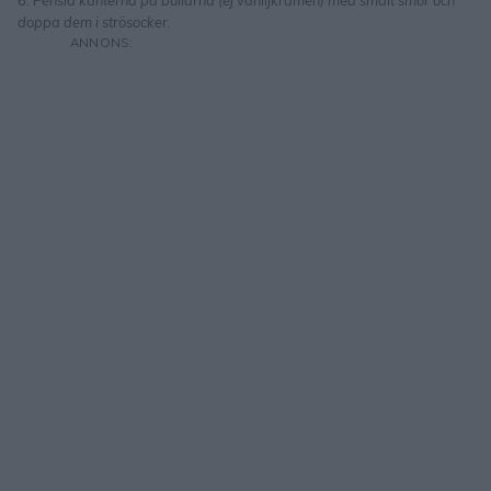
6. Pensla kanterna på bullarna (ej vaniljkrämen) med smält smör och
doppa dem i strösocker.