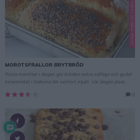
Lindas matbröd, Lindas små bröd
MOROTSFRALLOR BRYTBRÖD
Rivna morötter i degen gör bröden extra saftiga och goda!
Innanmätet i frallorna blir oerhört mjukt när degen jäser
ihop under gräddningen. Morotsfrallor brytbröd 12 st 50 g
0
jäst6 dl vatten eller mjölk, fingervarmt 3 msk rapsolja eller
smör2 tsk salt3 dl finrivna morötter4 dl grahamsmjöl10 dl
rågsikt Garnering 1 ägg1 dl vallmofrön (eller andra valfria …