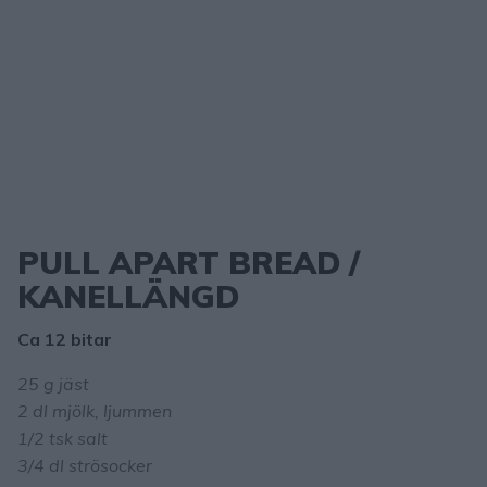
PULL APART BREAD /
KANELLÄNGD
Ca 12 bitar
25 g jäst
2 dl mjölk, ljummen
1/2 tsk salt
3/4 dl strösocker