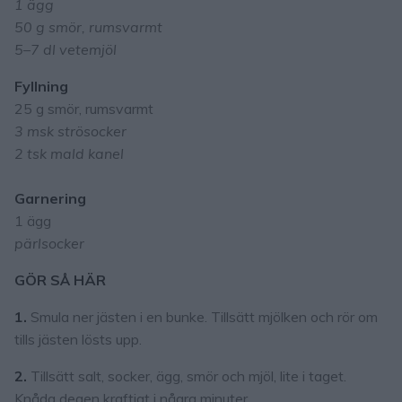
1 ägg
50 g smör, rumsvarmt
5–7 dl vetemjöl
Fyllning
25 g smör, rumsvarmt
3 msk strösocker
2 tsk mald kanel
Garnering
1 ägg
pärlsocker
GÖR SÅ HÄR
1.
Smula ner jästen i en bunke. Tillsätt mjölken och rör om
tills jästen lösts upp.
2.
Tillsätt salt, socker, ägg, smör och mjöl, lite i taget.
Knåda degen kraftigt i några minuter.