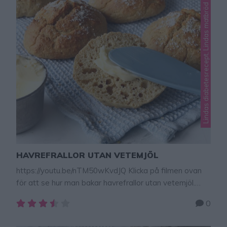
Lindas diabetesrecept, Lindas matbröd
HAVREFRALLOR UTAN VETEMJÖL
https://youtu.be/nTM50wKvdJQ Klicka på filmen ovan
för att se hur man bakar havrefrallor utan vetemjöl.
Nyttiga havrefrallor utan vetemjöl. Mycket lätta att
0
baka och ljuvlig goda! Havremjölet är lätt att göra själv:
mixa havregryn i en mixer med knivar. HAVREMJÖL kan