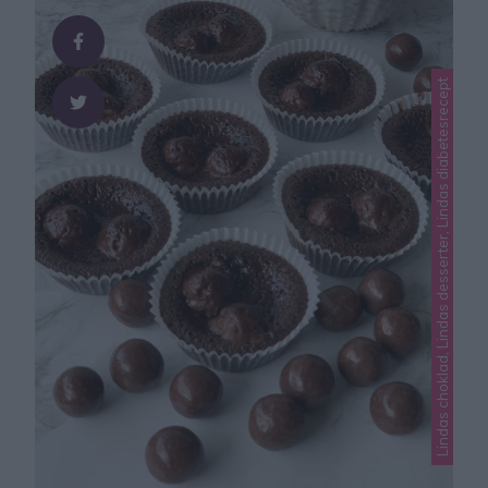
du göra själv genom att mixa havregryn i en knivmixer.
Den färdiga mängden havregryn ska …
Lindas choklad, Lindas desserter, Lindas diabetesrecept