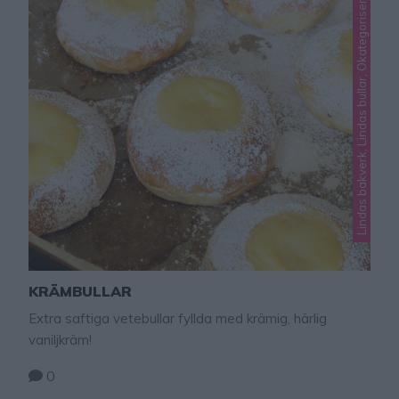
Lindas bakverk, Lindas bullar, Okategoriserade
KRÄMBULLAR
Extra saftiga vetebullar fyllda med krämig, härlig
vaniljkräm!
0