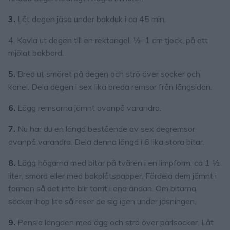
3.
Låt degen jäsa under bakduk i ca 45 min.
4. Kavla ut degen till en rektangel, ½–1 cm tjock, på ett
mjölat bakbord.
5.
Bred ut smöret på degen och strö över socker och
kanel. Dela degen i sex lika breda remsor från långsidan.
6.
Lägg remsorna jämnt ovanpå varandra.
7.
Nu har du en längd bestående av sex degremsor
ovanpå varandra. Dela denna längd i 6 lika stora bitar.
8.
Lägg högarna med bitar på tvären i en limpform, ca 1 ½
liter, smord eller med bakplåtspapper. Fördela dem jämnt i
formen så det inte blir tomt i ena ändan. Om bitarna
säckar ihop lite så reser de sig igen under jäsningen.
9.
Pensla längden med ägg och strö över pärlsocker. Låt