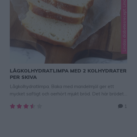
LÅGKOLHYDRATLIMPA MED 2 KOLHYDRATER
PER SKIVA
Lågkolhydratlimpa. Baka med mandelmjöl ger ett
mycket saftigt och oerhört mjukt bröd. Det här brödet
är väldigt bra för den som vill äta lite kolhydrater. Varje
1
skiva innehåller endast 2 kolhydrater. En dröm för
diabetiker som letar efter ett bröd med få kolhydrater.
Brödet är allra godast att äta med ett pålägg man
gillar. Bikarbonat …