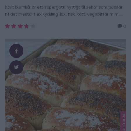
Kokt blomkål är ett supergott, nyttigt tillbehör som passar
till det mesta, t ex kyckling, lax, fisk, kött, vegobiffar m m.
Ett tips är att ringla över lite smält smör på blomkålen när
0
du lagt upp den i en skål eller på tallriken, men det är gott
även utan. Kokt blomkål 1 blomkålshuvud1 tsk saltKrydda …