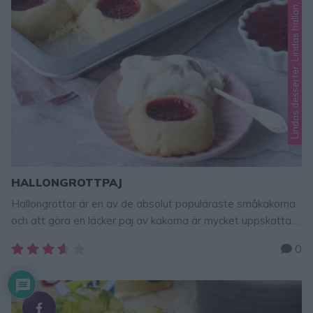
m
HALLONGROTTPAJ
Hallongrottor är en av de absolut populäraste småkakorna
och att göra en läcker paj av kakorna är mycket uppskattat
och kul att bjuda på. Detta recept kommer från min bok:
0
Baka i långpanna som innehåller massor av suveräna recept
i långpanna – klicka här om du vill beställa min bok!
Hallongrottpaj 24 st Deg300 g smör, …