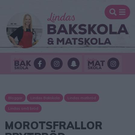
Bloggar
Lindas Bakskola
Lindas matbröd
Lindas små bröd
MOROTSFRALLOR