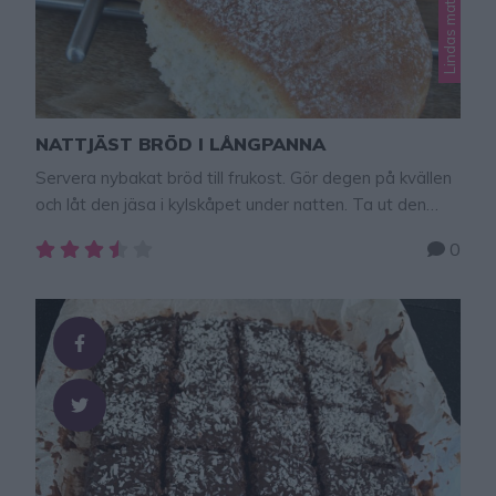
Lindas matbröd
NATTJÄST BRÖD I LÅNGPANNA
Servera nybakat bröd till frukost. Gör degen på kvällen
och låt den jäsa i kylskåpet under natten. Ta ut den
nattjästa degen ur kylen direkt när du vaknar, sätt på
0
ugnen och grädda bröden medan du dukar fram
frukostprylarna på bordet. Väck familjen med en härlig
doft av nybakat! Nattjäst bröd i långpanna 16 st …