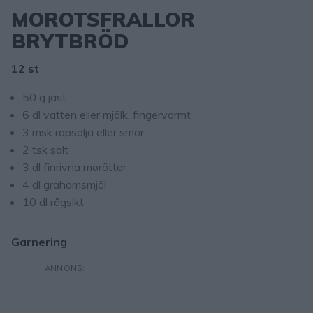
MOROTSFRALLOR
BRYTBRÖD
12 st
50 g jäst
6 dl vatten eller mjölk, fingervarmt
3 msk rapsolja eller smör
2 tsk salt
3 dl finrivna morötter
4 dl grahamsmjöl
10 dl rågsikt
Garnering