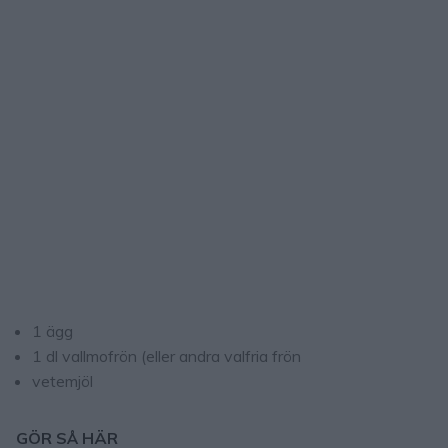
1 ägg
1 dl vallmofrön (eller andra valfria frön
vetemjöl
GÖR SÅ HÄR