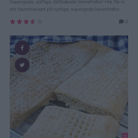
Supergoda, saftiga, lättbakade havrefrallor! Här får ni
ett favoritrecept på nyttiga, supergoda havrefrallor
som ni måste testa att baka! Saftiga havrefrallor 12 st
0
10 dl havregryn1 msk bakpulver1 1/2 tsk salt1/2 dl
Fiberhusk2 msk rapsolja2 ägg3 dl mjölk Garnering1
uppvispat äggvalfria frön GÖR SÅ HÄR 1. Sätt ugnen
på 250 grader. Häll havregrynen i en …