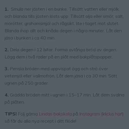
1.
Smula ner jästen i en bunke. Tillsätt vatten eller mjölk
och blanda tills jästen lösts upp. Tillsätt olja eller smör, salt,
morötter, grahamsmjöl och rågsikt, lite i taget mot slutet.
Blanda ihop allt och knåda degen i några minuter. Låt den
jäsa i bunken i ca 40 min.
2.
Dela degen i 12 bitar. Forma avlånga bröd av degen.
Lägg dem i två rader på en plåt med bakplåtspapper.
3.
Pensla bröden med uppvispat ägg och strö över
vetemjöl eller vallmofrön. Låt dem jäsa i ca 30 min. Sätt
ugnen på 250 grader.
4.
Grädda bröden mitt i ugnen i 15–17 min. Låt dem svalna
på plåten.
TIPS!
Följ gärna
Lindas bakskola
på
Instagram (klicka här!)
så får du alla nya recept i ditt flöde!