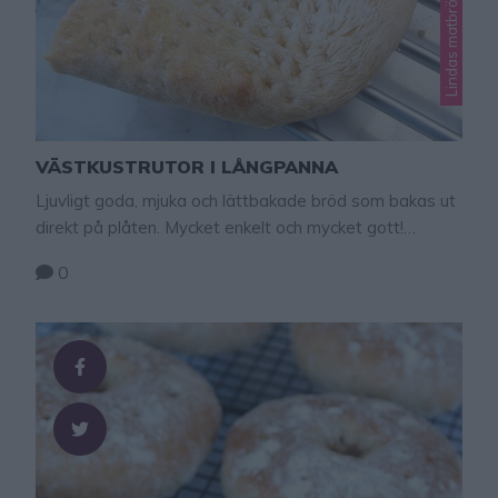
Lindas matbröd
VÄSTKUSTRUTOR I LÅNGPANNA
Ljuvligt goda, mjuka och lättbakade bröd som bakas ut
direkt på plåten. Mycket enkelt och mycket gott!
Vetemjölet Tips! Gör en halv sats deg om du vill göra
0
en plåt med bröd. Västkustrutor i långpanna 2 st 50 g
jäst 7 dl vatten, fingervarmt 2 tsk salt 1/2 dl rapsolja
16–17 dl vetemjöl (rågsikt går också bra) GÖR …