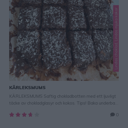
Lindas choklad, Lindas mjuka kakor
KÄRLEKSMUMS
KÄRLEKSMUMS Saftig chokladbotten med ett ljuvligt
täcke av chokladglasyr och kokos. Tips! Baka underbart
goda kärleksumsmumffins – klicka här för recept!
0
Kärleksmums 25 bitar 4 ägg3 dl strösocker1 msk
vaniljsocker¾ dl kakao2 ½ tsk bakpulver150 g smör,