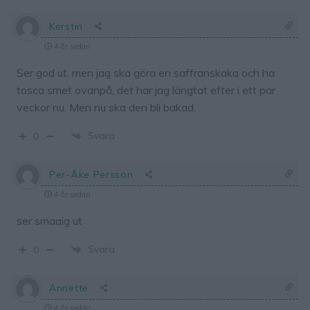
Kerstin
4 år sedan
Ser god ut. men jag ska göra en saffranskaka och ha
tosca smet ovanpå, det har jag längtat efter i ett par
veckor nu. Men nu ska den bli bakad.
Svara
0
Per-Åke Persson
4 år sedan
ser smaaig ut
Svara
0
Annette
4 år sedan