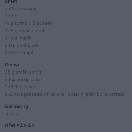
Smet
3 dl strösocker
2 ägg
½ g saffran (1 paket)
175 g smör, smält
1 ½ dl mjölk
2 tsk bakpulver
4 dl vetemjöl
Glasyr
35 g smör, smält
2 tsk vaniljsocker
3 dl florsocker
1–2 msk pressad citron eller apelsin (eller bara vatten)
Garnering
kokos
GÖR SÅ HÄR