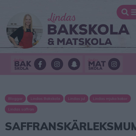
Bloggar
Lindas Bakskola
Lindas jul
Lindas mjuka kakor
Lindas saffran
SAFFRANSKÄRLEKSMU