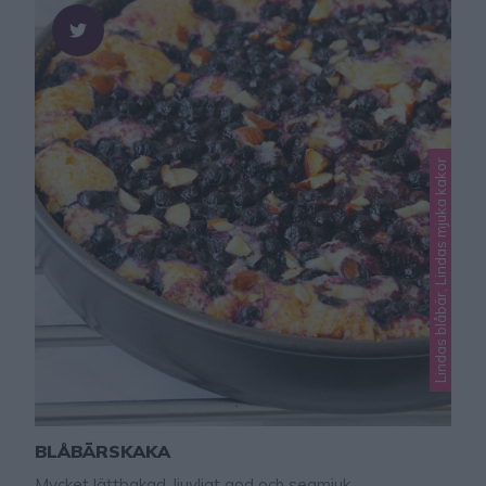
Lindas blåbär, Lindas mjuka kakor
BLÅBÄRSKAKA
Mycket lättbakad, ljuvligt god och segmjuk