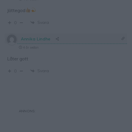
Jättegod
Svara
0
Annika Lindhe
4 år sedan
Låter gott
Svara
0