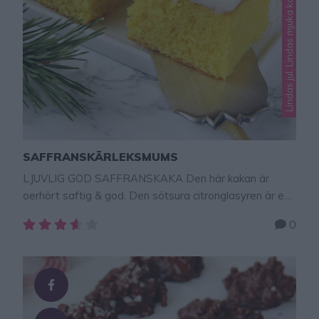
Lindas jul, Lindas mjuka kakor, Lindas saffran
SAFFRANSKÄRLEKSMUMS
LJUVLIG GOD SAFFRANSKAKA Den här kakan är
oerhört saftig & god. Den sötsura citronglasyren är en
fantastisk kombination till saffranskryddan, men man
0
kan göra glasyren utan citron och blanda med vatten
istället. [caption id="attachment_53348"
align="alignnone" width="288"] Superläckra
saffransflorsockerbullar med smörkräm – klicka här eller
på bilden för recept![/caption] [caption
id="attachment_53347" align="alignnone"