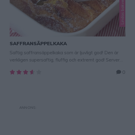
SAFFRANSÄPPELKAKA
Saftig saffransäppelkaka som är ljuvligt god! Den är
verkligen supersaftig, fluffig och extremt god! Servera
gärna med vaniljsås, vispgrädde eller ät den som den
0
är som en sockerkaka. Tips! Gör en drömgod hemgjord
vaniljvisp – recept klicka här! Här hittar du fler julrecept
– klicka här! Saftig saffransäppelkaka 12 bitar2 dl
strösocker3 ägg1 påse saffran (1/2 …