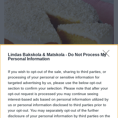
Lindas Bakskola & Matskola -
Do Not Process My
Personal Information
If you wish to opt-out of the sale, sharing to third parties, or
processing of your personal or sensitive information for
targeted advertising by us, please use the below opt-out
section to confirm your selection. Please note that after your
Här hittar du fler goda julrecept att baka!
opt-out request is processed you may continue seeing
interest-based ads based on personal information utilized by
Tips!
Följ Lindas bakskola NYTTIGA RECEPT konto på
us or personal information disclosed to third parties prior to
Instagram – klicka här!
your opt-out. You may separately opt-out of the further
disclosure of your personal information by third parties on the