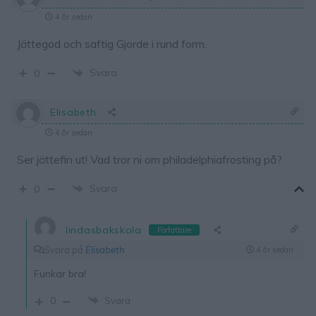
4 år sedan
Jättegod och saftig Gjorde i rund form.
Svara
0
Elisabeth
4 år sedan
Ser jättefin ut! Vad tror ni om philadelphiafrosting på?
Svara
0
lindasbakskola
Författare
Svara på
Elisabeth
4 år sedan
Funkar bra!
0
Svara