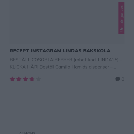
Uncategorized
RECEPT INSTAGRAM LINDAS BAKSKOLA
BESTÄLL COSORI AIRFRYER (rabattkod: LINDA15) –
KLICKA HÄR! Beställ Camilla Hamids dispenser –
klicka här! BESTÄLL Lindas NYA BAKBOK – KLICKA
0
HÄR! KLICKA PÅ RECEPTLÄNKARNA NEDAN!
MUFFINS MED CHOKLADGÖMMA
BANANPANNKAKOR FISKGRATÄNG CITRONPAJ
SMÖRBAKAD LAX CITRONCHEESECAKE
MAZARINKAKA CITRONPAJ
KÄRLEKSMUMSBROWNIES CURRYKYCKLING
TROSAFRALLOR BANANLIMPA SOCKERKAKA I
AIRFRYER CHOKLADTÅRTA 2 INGREDIENSER