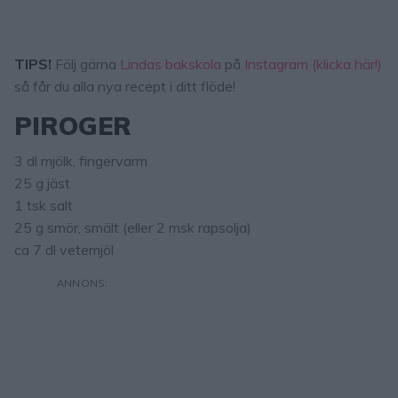
TIPS!
Följ gärna
Lindas bakskola
på
Instagram (klicka här!)
så får du alla nya recept i ditt flöde!
PIROGER
3 dl mjölk, fingervarm
25 g jäst
1 tsk salt
25 g smör, smält (eller 2 msk rapsolja)
ca 7 dl vetemjöl