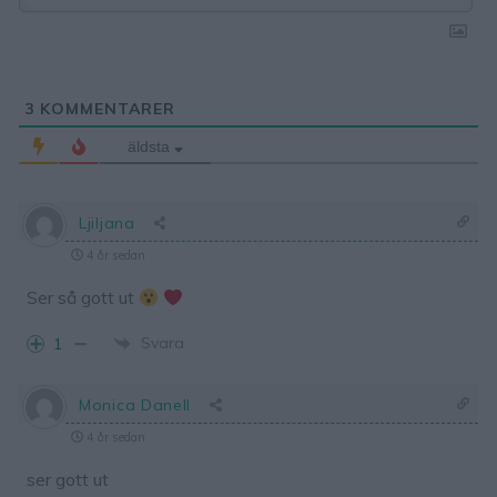
3
KOMMENTARER
äldsta
Ljiljana
4 år sedan
Ser så gott ut
Svara
1
Monica Danell
4 år sedan
ser gott ut