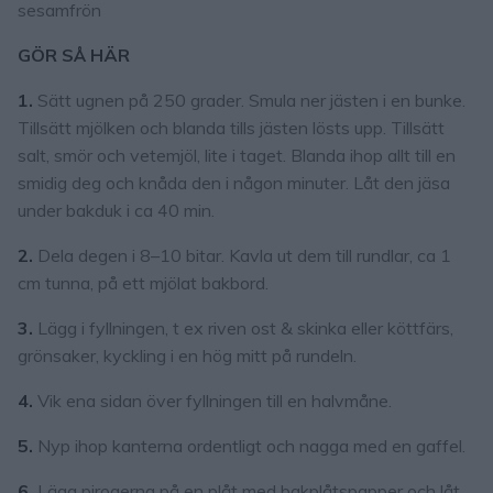
sesamfrön
GÖR SÅ HÄR
1.
Sätt ugnen på 250 grader. Smula ner jästen i en bunke.
Tillsätt mjölken och blanda tills jästen lösts upp. Tillsätt
salt, smör och vetemjöl, lite i taget. Blanda ihop allt till en
smidig deg och knåda den i någon minuter. Låt den jäsa
under bakduk i ca 40 min.
2.
Dela degen i 8–10 bitar. Kavla ut dem till rundlar, ca 1
cm tunna, på ett mjölat bakbord.
3.
Lägg i fyllningen, t ex riven ost & skinka eller köttfärs,
grönsaker, kyckling i en hög mitt på rundeln.
4.
Vik ena sidan över fyllningen till en halvmåne.
5.
Nyp ihop kanterna ordentligt och nagga med en gaffel.
6.
Lägg pirogerna på en plåt med bakplåtspapper och låt