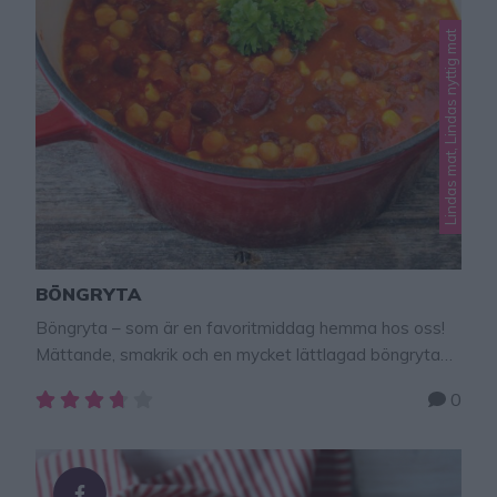
Lindas mat, Lindas nyttig mat
BÖNGRYTA
Böngryta – som är en favoritmiddag hemma hos oss!
Mättande, smakrik och en mycket lättlagad böngryta
som går bra att frysa in. Här hittar du fler goda
0
matrecept – klicka här! Böngryta 8–10 portioner 1 gul
lök2 klyftor vitlök1/2 tsk curry1 tsk chiliflakes1/2 tsk
salt1/2 tsk paprikakrydda1 tärning grönsaksbuljong
(eller 1 1/2 msk flytande grönsaksbuljong)3 paket …