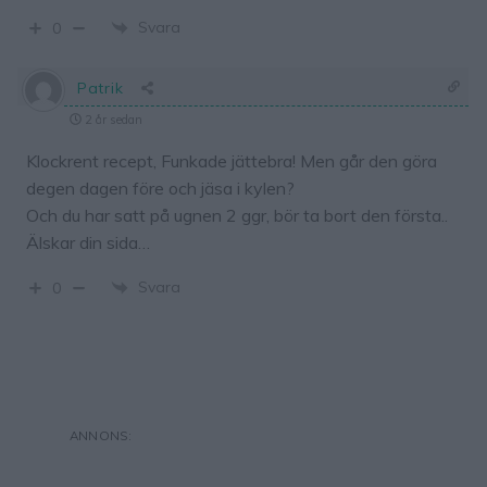
Svara
0
Patrik
2 år sedan
Klockrent recept, Funkade jättebra! Men går den göra
degen dagen före och jäsa i kylen?
Och du har satt på ugnen 2 ggr, bör ta bort den första..
Älskar din sida…
Svara
0