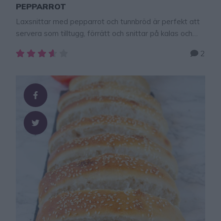
PEPPARROT
Laxsnittar med pepparrot och tunnbröd är perfekt att
servera som tilltugg, förrätt och snittar på kalas och
fest. De är mycket enkla att göra och alltid lika
2
uppskattade att bjuda på. De har receptet har jag fått
jag av min vän Sari som gör de allra godaste
tunnbrödssnittarna!!! Tips! Baka och bjud på
löjromspizza som …