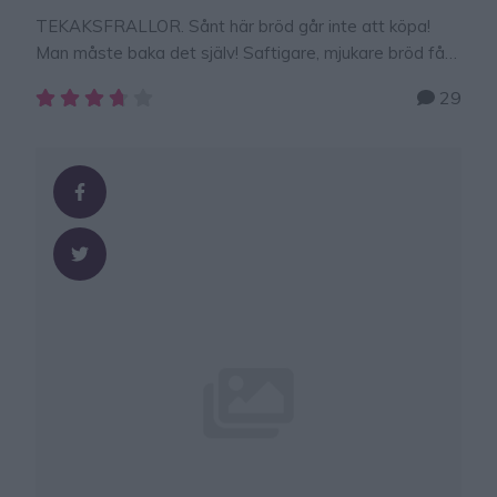
TEKAKSFRALLOR. Sånt här bröd går inte att köpa!
Man måste baka det själv! Saftigare, mjukare bröd får
man leta efter. Så lyxigt och gott bröd! Frallornas
29
frallor! Går bra att frysa in. TIPS! Följ gärna Lindas
bakskola på Instagram (klicka här!) så får du alla nya
recept i ditt flöde! TEKAKSFRALLOR Ca 20 st 50 g
jäst6 dl mjölk, fingervarm2 tsk salt1/2 …