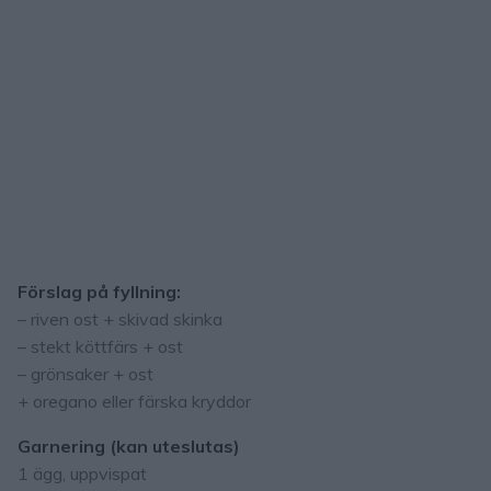
Förslag på fyllning:
– riven ost + skivad skinka
– stekt köttfärs + ost
– grönsaker + ost
+ oregano eller färska kryddor
Garnering (kan uteslutas)
1 ägg, uppvispat