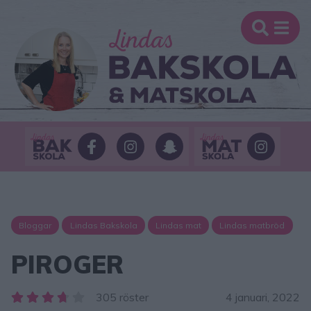
Bloggar
Lindas Bakskola
Lindas mat
Lindas matbröd
PIROGER
305 röster
4 januari, 2022