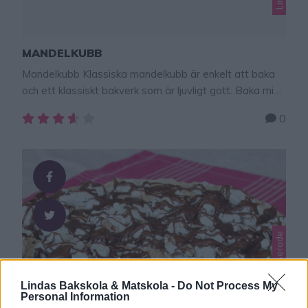
MANDELKUBB
Mandelkubb Klassiska mandelkubb är enkelt att baka
och ett klassiskt bakverk som är ljuvligt gott. Baka mina
enkla mandelkubb och bjud på fika! Första gången jag
0
bakade mandelkubb var till tidningen Hembakat och då
gjorde jag dem hälften så stora, så det går också bra
om man vill göra små mandelkubb. MANDELKUBB Ca
24 st 100 …
Lindas Bakskola & Matskola -
Do Not Process My
Personal Information