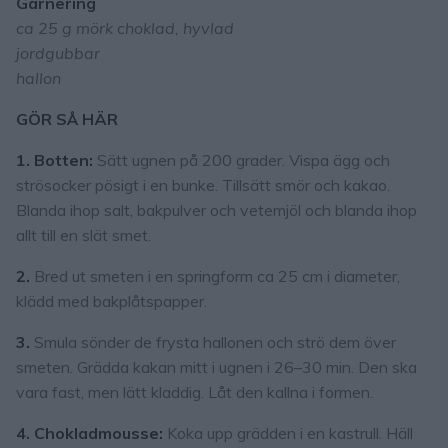
Garnering
ca 25 g mörk choklad, hyvlad
jordgubbar
hallon
GÖR SÅ HÄR
1. Botten:
Sätt ugnen på 200 grader. Vispa ägg och
strösocker pösigt i en bunke. Tillsätt smör och kakao.
Blanda ihop salt, bakpulver och vetemjöl och blanda ihop
allt till en slät smet.
2.
Bred ut smeten i en springform ca 25 cm i diameter,
klädd med bakplåtspapper.
3.
Smula sönder de frysta hallonen och strö dem över
smeten. Grädda kakan mitt i ugnen i 26–30 min. Den ska
vara fast, men lätt kladdig. Låt den kallna i formen.
4. Chokladmousse:
Koka upp grädden i en kastrull. Häll