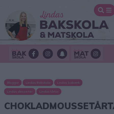
Bloggar
Lindas Bakskola
Lindas bakverk
Lindas desserter
Lindas tårtor
CHOKLADMOUSSETÅRT