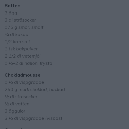
Botten
3 ägg
3 dl strösocker
175 g smör, smält
¾ dl kakao
1/2 krm salt
1 tsk bakpulver
2 1/2 dl vetemjöl
1 ½–2 dl hallon, frysta
Chokladmousse
1 ½ dl vispgrädde
250 g mörk choklad, hackad
½ dl strösocker
½ dl vatten
3 äggulor
3 ½ dl vispgrädde (vispas)