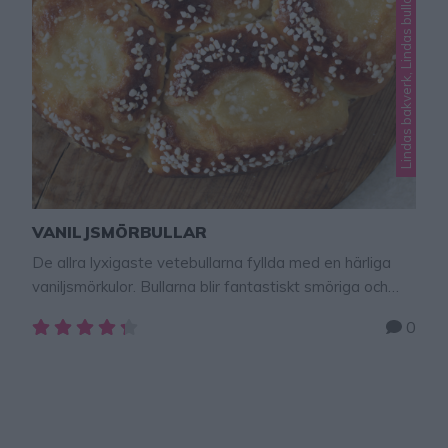
Lindas bakverk, Lindas bullar
VANILJSMÖRBULLAR
De allra lyxigaste vetebullarna fyllda med en härliga
vaniljsmörkulor. Bullarna blir fantastiskt smöriga och
goda! Här finns fler goda recept att baka – klicka här!
0
Vaniljsmörbullar Ca 7 st Fyllning50 g smör,
rumsvarmt3/4 dl strösocker1 msk vaniljsocker Deg25 g
jäst2 dl mjölk, fingervarm1 dl strösocker½ tsk
kardemummakärnor, mortlade1 krm salt1 ägg50 g
smör, rumsvarmt6–7 dl vetemjöl Dekorering1 …