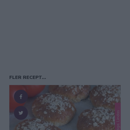
FLER RECEPT...
L
n
t