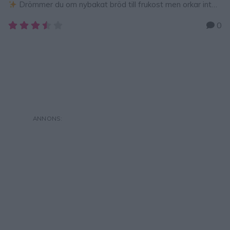
Drömmer du om nybakat bröd till frukost men orkar inte
vänta på långa jästider? Då är de här proteinbagels din nya
0
räddare i nöden! De kräver ingen jäst, inget knådande och
du svänger ihop degen på några minuter. Hemligheten
bakom den saftiga konsistensen och det höga …