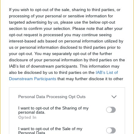
Lindas desserter, Lindas tårtor, Okategoriserade
If you wish to opt-out of the sale, sharing to third parties, or
processing of your personal or sensitive information for
targeted advertising by us, please use the below opt-out
section to confirm your selection. Please note that after your
opt-out request is processed you may continue seeing
interest-based ads based on personal information utilized by
us or personal information disclosed to third parties prior to
your opt-out. You may separately opt-out of the further
disclosure of your personal information by third parties on the
IAB’s list of downstream participants. This information may
also be disclosed by us to third parties on the
IAB’s List of
CHOKLAD-SEMIFREDDO
Downstream Participants
that may further disclose it to other
Allt gott i ett! Ljuvligt god & lättgjord tårta med
third parties.
marängbottnar, vispgrädde & choklad.
Personal Data Processing Opt Outs
0
I want to opt-out of the Sharing of my
personal data.
Opted In
I want to opt-out of the Sale of my
Personal Data.