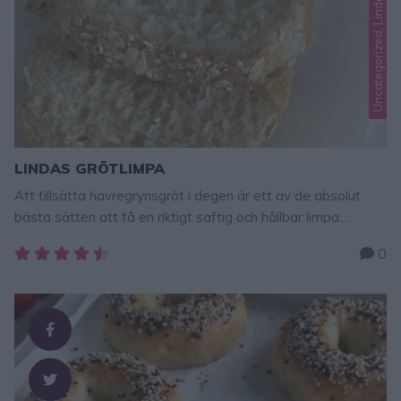
LINDAS GRÖTLIMPA
Att tillsätta havregrynsgröt i degen är ett av de absolut
bästa sätten att få en riktigt saftig och hållbar limpa.
Havregrynen binder mycket vätska, vilket gör att brödet får
0
en mjuk, nästan krämig textur som inte torkar ut i första
taget. Resultatet blir en rustik grötlimpa med mild
havresmak och en härlig tyngd som passar …