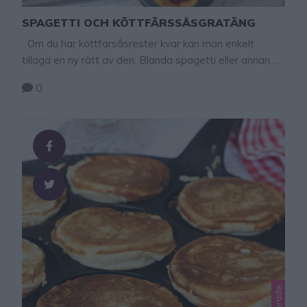
SPAGETTI OCH KÖTTFÄRSSÅSGRATÄNG
Om du har köttfärsåsrester kvar kan man enkelt
tillaga en ny rätt av den. Blanda spagetti eller annan
valfri pasta med köttfärsås i en ugnsform, gratinera
0
med ost och du har en ny supersmarrig maträtt som
både barn och vuxna gillar! Tips! Blanda ner majs,
champinjoner eller lök i gratängen. Tips! Tillaga en
supergod …