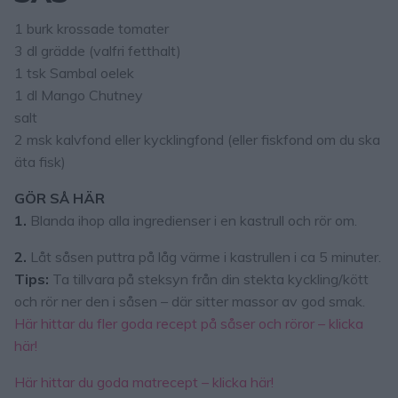
1 burk krossade tomater
3 dl grädde (valfri fetthalt)
1 tsk Sambal oelek
1 dl Mango Chutney
salt
2 msk kalvfond eller kycklingfond (eller fiskfond om du ska
äta fisk)
GÖR SÅ HÄR
1.
Blanda ihop alla ingredienser i en kastrull och rör om.
2.
Låt såsen puttra på låg värme i kastrullen i ca 5 minuter.
Tips:
Ta tillvara på steksyn från din stekta kyckling/kött
och rör ner den i såsen – där sitter massor av god smak.
Här hittar du fler goda recept på såser och röror – klicka
här!
Här hittar du goda matrecept – klicka här!