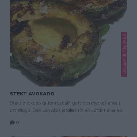
Lindas mat, Veganskt
STEKT AVOKADO
Stekt avokado är fantastiskt gott och mycket enkelt
att tillaga. Den kan ätas istället för en köttbit eller som
tillbehör till grillad mat. Servera den gärna till en sallad,
0
en klick Keso, Ajvar eller vad du själv önskar. Den
stekta avokadon funkar till det mesta! Och det är