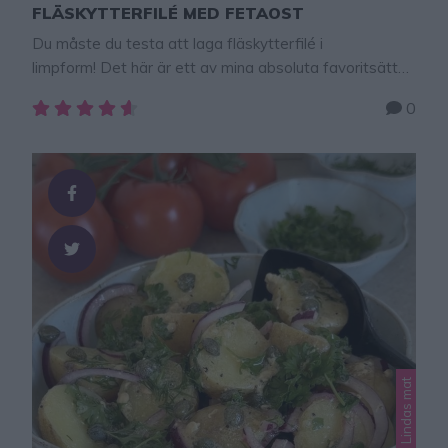
FLÄSKYTTERFILÉ MED FETAOST
Du måste du testa att laga fläskytterfilé i
limpform! Det här är ett av mina absoluta favoritsätt
att tillaga kött på när jag vill ha maximal smak med
0
minimal ansträngning. Köttet blir oerhört mört och
saftigt. Och som pricken över i, smula sönder fetaost
så blir denna maträtt ännu godare! Genom att tillaga
filén i en …