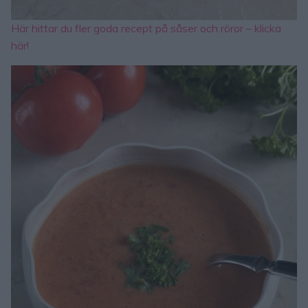
Här hittar du fler goda recept på såser och röror – klicka
här!