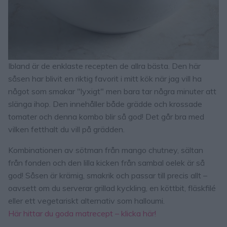
Ibland är de enklaste recepten de allra bästa. Den här
såsen har blivit en riktig favorit i mitt kök när jag vill ha
något som smakar "lyxigt" men bara tar några minuter att
slänga ihop. Den innehåller både grädde och krossade
tomater och denna kombo blir så god! Det går bra med
vilken fetthalt du vill på grädden.
Kombinationen av sötman från mango chutney, sältan
från fonden och den lilla kicken från sambal oelek är så
god! Såsen är krämig, smakrik och passar till precis allt –
oavsett om du serverar grillad kyckling, en köttbit, fläskfilé
eller ett vegetariskt alternativ som halloumi.
Här hittar du goda matrecept – klicka här!