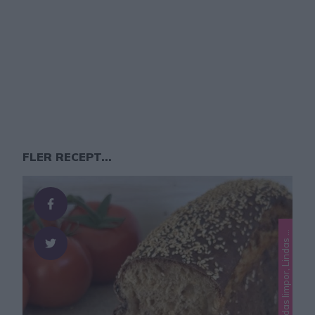
FLER RECEPT...
L
m
d