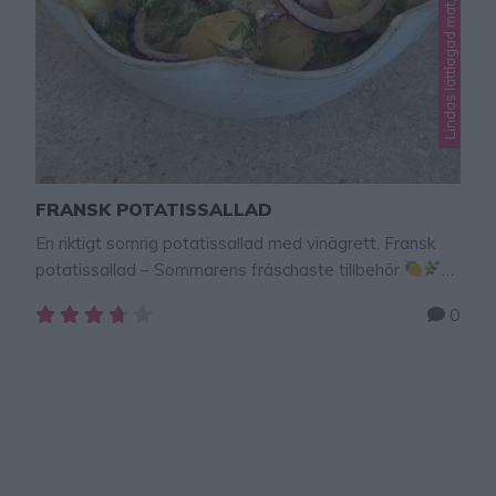
Lindas lättlagad mat, Lindas mat
FRANSK POTATISSALLAD
En riktigt somrig potatissallad med vinägrett. Fransk
potatissallad – Sommarens fräschaste tillbehör
När grillsäsongen drar igång eller när man vill ha en
0
riktigt lyxig picknick, då är det Fransk potatissallad som
gäller hemma hos mig. Det här är en klar favorit
eftersom den är så otroligt smakrik, lättgjord och god.
Låt den ljumna potatisen suga åt …