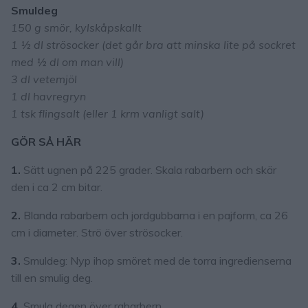
Smuldeg
150 g smör, kylskåpskallt
1 ½ dl strösocker (det går bra att minska lite på sockret
med ½ dl om man vill)
3 dl vetemjöl
1 dl havregryn
1 tsk flingsalt (eller 1 krm vanligt salt)
GÖR SÅ HÄR
1.
Sätt ugnen på 225 grader. Skala rabarbern och skär
den i ca 2 cm bitar.
2.
Blanda rabarbern och jordgubbarna i en pajform, ca 26
cm i diameter. Strö över strösocker.
3.
Smuldeg: Nyp ihop smöret med de torra ingredienserna
till en smulig deg.
4.
Smula degen över rabarbern.