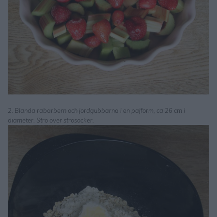
2. Blanda rabarbern och jordgubbarna i en pajform, ca 26 cm i
diameter. Strö över strösocker.