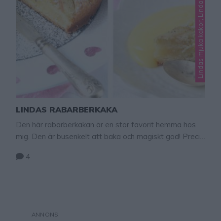
Lindas mjuka kakor, Lindas rabarber
LINDAS RABARBERKAKA
Den här rabarberkakan är en stor favorit hemma hos
mig. Den är busenkelt att baka och magiskt god! Precis
så som jag vill att det ska vara när man bakar. Enkelt
4
och gudomligt gott! Den sötsyrliga rabarbern passar
perfekt till den segmjuka bottnen. Ät den som den är
eller ihop med vaniljsås eller glass. Lindas rabarberkaka
…