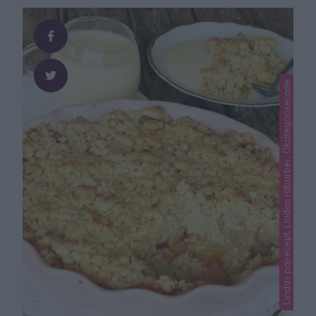
Kolasnittstäcket är makalöst gott! Servera gärna med
hemgjord vaniljvisp – recept klicka här eller hemgjord
vaniljsås – recept …
Lindas pajrecept, Lindas rabarber, Okategoriserade