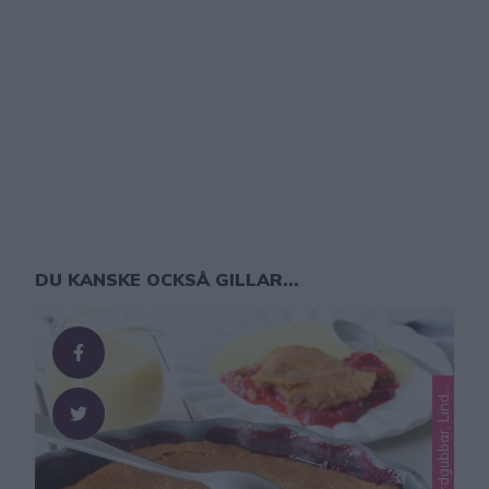
DU KANSKE OCKSÅ GILLAR...
L
a
t