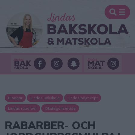
Bloggar
Lindas Bakskola
Lindas pajrecept
Lindas rabarber
Okategoriserade
RABARBER- OCH