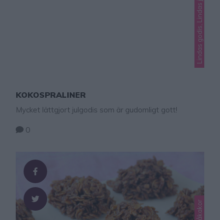
Lindas godis, Lindas jul, Okategoriserade
KOKOSPRALINER
Mycket lättgjort julgodis som är gudomligt gott!
0