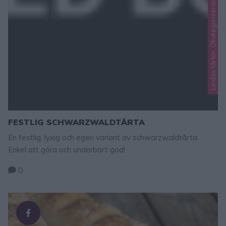
Lindas tårtor, Okategoriserade
FESTLIG SCHWARZWALDTÅRTA
En festlig, lyxig och egen variant av schwarzwaldtårta.
Enkel att göra och underbart god!
0