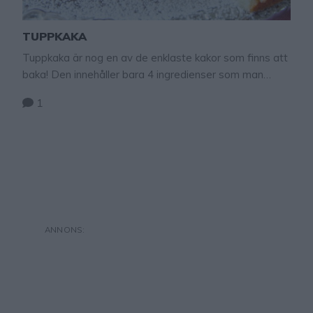
TUPPKAKA
Tuppkaka är nog en av de enklaste kakor som finns att
baka! Den innehåller bara 4 ingredienser som man
oftast har hemma. Den perfekta kakan som man
1
snabbt kan slänga ihop när man är sugen på något
gott eller får oväntat besök. Ytan blir lite härligt frasig
och innanmätet är lite som en kladdkaka, men …