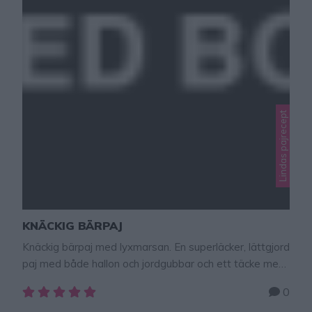
Lindas pajrecept
KNÄCKIG BÄRPAJ
Knäckig bärpaj med lyxmarsan. En superläcker, lättgjord
paj med både hallon och jordgubbar och ett täcke med
knäckiga smulor på toppen. Alla älskar en god paj!
0
Servera den gärna med lyxmarsan, som är en