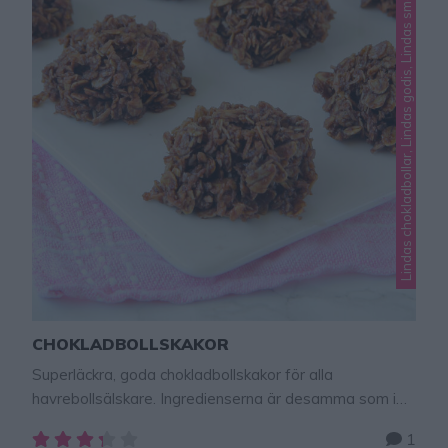
Lindas chokladbollar, Lindas godis, Lindas småkakor
CHOKLADBOLLSKAKOR
Superläckra, goda chokladbollskakor för alla
havrebollsälskare. Ingredienserna är desamma som i
havrebollar, men denna smet kokas ihop och när de
1
stelnar blir de frasiga och ljuvligt läckra och goda.