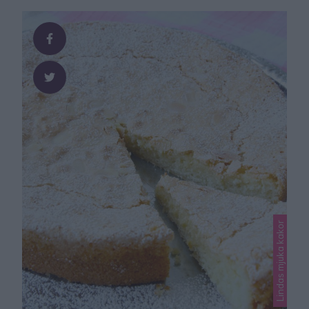
blandning av marsansås och vispad grädde. Ljuvligt
gott! Men även vanlig vaniljsås eller glass är goda
tillbehör. Knäckig bärpaj Tips! Jordgubbarna kan bytas
ut …
Lindas mjuka kakor