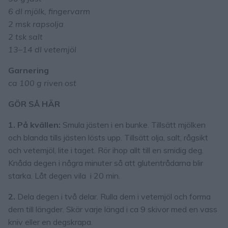
6 dl mjölk, fingervarm
2 msk rapsolja
2 tsk salt
13–14 dl vetemjöl
Garnering
ca 100 g riven ost
GÖR SÅ HÄR
1. På kvällen:
Smula jästen i en bunke. Tillsätt mjölken
och blanda tills jästen lösts upp. Tillsätt olja, salt, rågsikt
och vetemjöl, lite i taget. Rör ihop allt till en smidig deg.
Knåda degen i några minuter så att glutentrådarna blir
starka. Låt degen vila i 20 min.
2.
Dela degen i två delar. Rulla dem i vetemjöl och forma
dem till längder. Skär varje längd i ca 9 skivor med en vass
kniv eller en degskrapa.