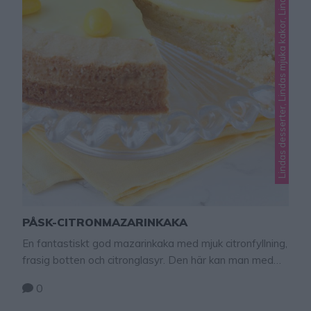
Lindas desserter, Lindas mjuka kakor, Lindas pajrecept
PÅSK-CITRONMAZARINKAKA
En fantastiskt god mazarinkaka med mjuk citronfyllning,
frasig botten och citronglasyr. Den här kan man med
stolthet bjuda på både till påsk och övriga året! TIPS!
0
Följ mig gärna Lindas bakskola på Instagram (klicka
här, eller Facebook (klicka här) så får du alltid alla nya