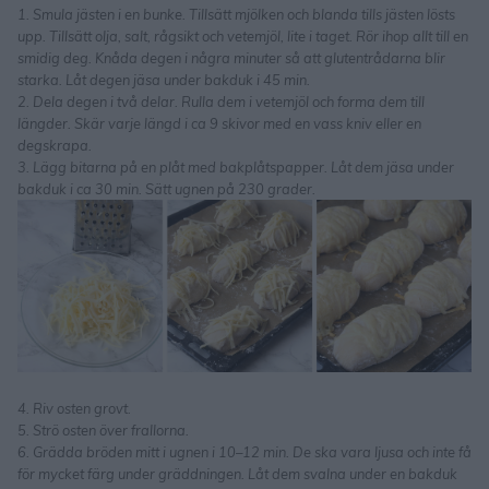
1. Smula jästen i en bunke. Tillsätt mjölken och blanda tills jästen lösts
upp. Tillsätt olja, salt, rågsikt och vetemjöl, lite i taget. Rör ihop allt till en
smidig deg. Knåda degen i några minuter så att glutentrådarna blir
starka. Låt degen jäsa under bakduk i 45 min.
2. Dela degen i två delar. Rulla dem i vetemjöl och forma dem till
längder. Skär varje längd i ca 9 skivor med en vass kniv eller en
degskrapa.
3. Lägg bitarna på en plåt med bakplåtspapper. Låt dem jäsa under
bakduk i ca 30 min. Sätt ugnen på 230 grader.
4. Riv osten grovt.
5. Strö osten över frallorna.
6. Grädda bröden mitt i ugnen i 10–12 min. De ska vara ljusa och inte få
för mycket färg under gräddningen. Låt dem svalna under en bakduk