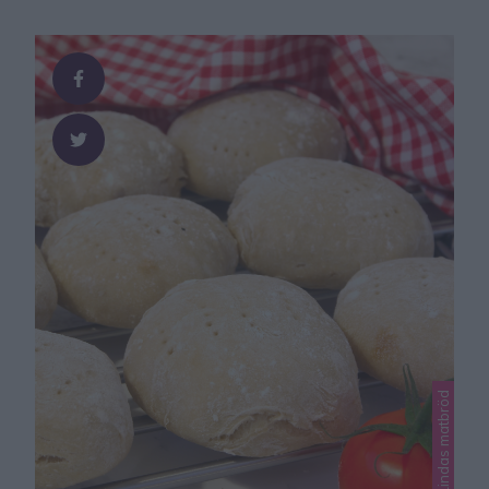
Lindas matbröd