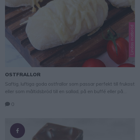
Lindas matbröd
OSTFRALLOR
Saftig, luftiga goda ostfrallor som passar perfekt till frukost
eller som måltidsbröd till en sallad, på en buffé eller på
utflykten. Osten på frallorna gör dem extra smakrika och
0
goda! Tips! Du kan byta ut ca 4 dl vetemjöl till 4 dl rågsikt.
Eller 2 dl vetemjöl mot 2 dl grahamsmjöl. Ostfrallor 18 st 50
g …