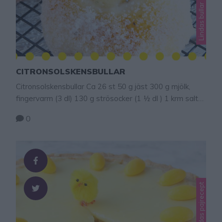
Lindas bullar
CITRONSOLSKENSBULLAR
Citronsolskensbullar Ca 26 st 50 g jäst 300 g mjölk,
fingervarm (3 dl) 130 g strösocker (1 ½ dl ) 1 krm salt
½ tsk kardemummakärnor, mortlade 1 ägg 150 g smör,
0
rumsvarmt 720 g vetemjöl (12 dl) Fyllning ca 2 dl
marsankräm (blandas enligt förpackningen) 1 citron,
rivet skal + 1 msk citronsaft Penslig & garnering 1 ägg,
…