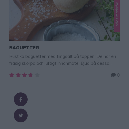
Lindas matbröd
BAGUETTER
Rustika baguetter med flingsalt på toppen. De har en
frasig skorpa och luftigt innanmäte. Bjud på dessa
goda baguetter till helgmiddagen, på buffén eller ta
0
med på picknick. Tips! Degen kan stå och jäsa i kylen
hela dagen om du vill förbereda och göra degen 6-8
timmar innan den ska gräddas. Baka sedan ut bröden
en …