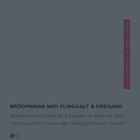
Lindas matbröd, Okategoriserade
BRÖDPINNAR MED FLINGSALT & OREGANO
Brödpinnar med flingsalt & oregano är enkla att göra
och ett perfekt snacks eller tilltugg på festen, framför
TV:n och på buffén.
0