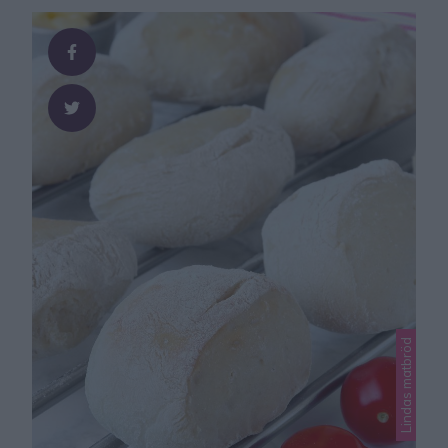
recept direkt i ditt flöde! Påsk-Citronmazarinkaka 12–
14 bitar Mördeg 5 dl vetemjöl 200 …
Lindas matbröd