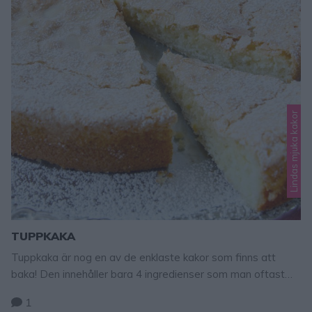
Lindas mjuka kakor
TUPPKAKA
Tuppkaka är nog en av de enklaste kakor som finns att
baka! Den innehåller bara 4 ingredienser som man oftast
har hemma. Den perfekta kakan som man snabbt kan
1
slänga ihop när man är sugen på något gott eller får