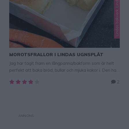
MOROTSFRALLOR I LINDAS UGNSPLÅT
Jag har tagit fram en långpanna/bakform som är helt
perfekt att baka bröd, bullar och mjuka kakor i. Den har
de perfekta måtten och jag kommer dela massor av
2
bra recept som ni kan baka i denna form! Beställ gärna
min suveräna form här – klicka här! Reklam för Lindas
bakform. Beställ min nya bakplåt här! …