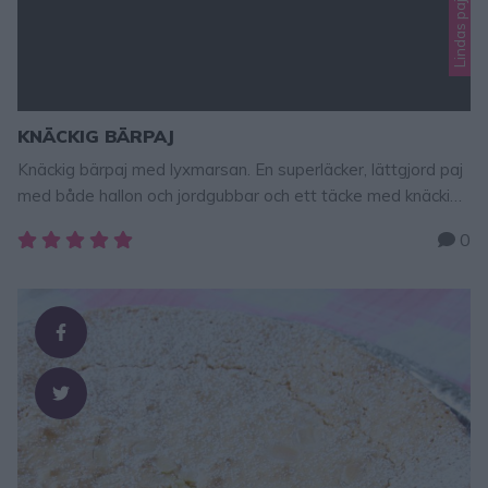
Lindas pajrecept
KNÄCKIG BÄRPAJ
Knäckig bärpaj med lyxmarsan. En superläcker, lättgjord paj
med både hallon och jordgubbar och ett täcke med knäckiga
smulor på toppen. Alla älskar en god paj! Servera den gärna
0
med lyxmarsan, som är en blandning av marsansås och
vispad grädde. Ljuvligt gott! Men även vanlig vaniljsås eller
glass är goda tillbehör. Knäckig bärpaj Tips! Jordgubbarna
kan bytas ut …