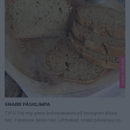
Lindas matbröd
SNABB PÅSKLIMPA
TIPS! Följ mig gärna lindasbakskola på Instagram (klicka
här), Facebook (klicka här) Lättbakad, snabb påsklimpa som
har smak av kavring. Ett favoritbröd som går fort att slänga