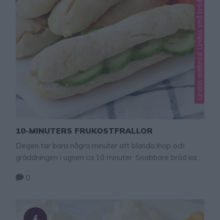
Lindas matbröd, Lindas små bröd
10-MINUTERS FRUKOSTFRALLOR
Degen tar bara några minuter att blanda ihop och
gräddningen i ugnen ca 10 minuter. Snabbare bröd kan
man inte baka! Och de är ljuvligt goda. Allra godast är
0
de när de fortfarande är lite ljumna. Njut av de
nybakade bröden med smör och ost eller något annat
gott pålägg. 10-minuters frukostfrallor 10 st 5 …