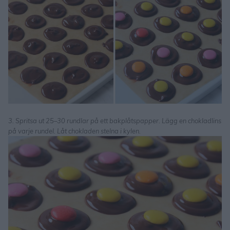
3. Spritsa ut 25–30 rundlar på ett bakplåtspapper. Lägg en chokladlins
på varje rundel. Låt chokladen stelna i kylen.