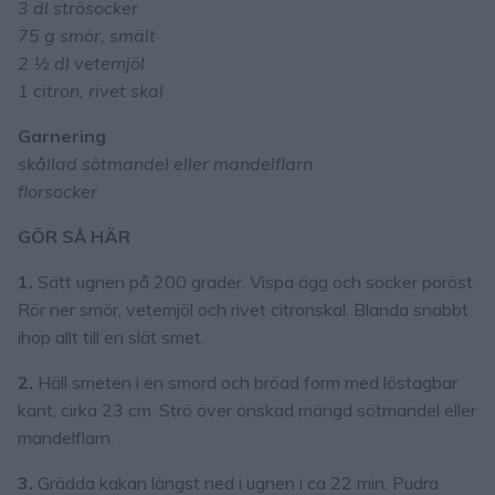
3 dl strösocker
75 g smör, smält
2 ½ dl vetemjöl
1 citron, rivet skal
Garnering
skållad sötmandel eller mandelflarn
florsocker
GÖR SÅ HÄR
1.
Sätt ugnen på 200 grader. Vispa ägg och socker poröst.
Rör ner smör, vetemjöl och rivet citronskal. Blanda snabbt
ihop allt till en slät smet.
2.
Häll smeten i en smord och bröad form med löstagbar
kant, cirka 23 cm. Strö över önskad mängd sötmandel eller
mandelflarn.
3.
Grädda kakan längst ned i ugnen i ca 22 min. Pudra