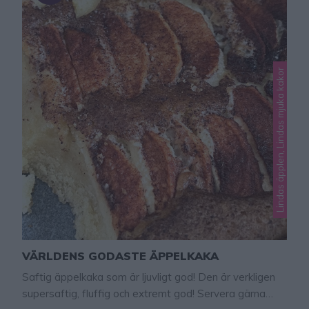
Lindas äpplen, Lindas mjuka kakor
VÄRLDENS GODASTE ÄPPELKAKA
Saftig äppelkaka som är ljuvligt god! Den är verkligen
supersaftig, fluffig och extremt god! Servera gärna