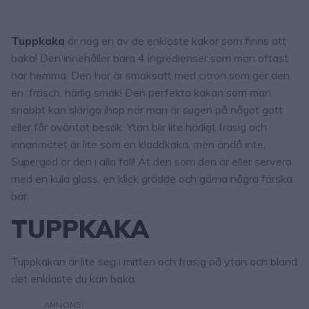
Tuppkaka
är nog en av de enklaste kakor som finns att
baka! Den innehåller bara 4 ingredienser som man oftast
har hemma. Den här är smaksatt med citron som ger den
en fräsch, härlig smak! Den perfekta kakan som man
snabbt kan slänga ihop när man är sugen på något gott
eller får oväntat besök. Ytan blir lite härligt frasig och
innanmätet är lite som en kladdkaka, men ändå inte.
Supergod är den i alla fall! Ät den som den är eller servera
med en kula glass, en klick grädde och gärna några färska
bär.
TUPPKAKA
Tuppkakan är lite seg i mitten och frasig på ytan och bland
det enklaste du kan baka.