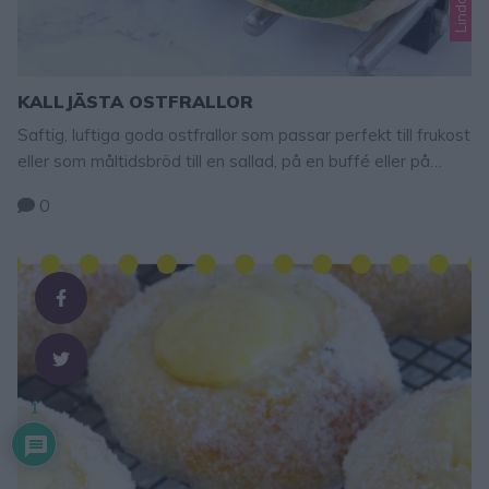
KALLJÄSTA OSTFRALLOR
Saftig, luftiga goda ostfrallor som passar perfekt till frukost
eller som måltidsbröd till en sallad, på en buffé eller på
utflykten. Osten på frallorna gör dem extra smakrika och
0
goda! Tips! Du kan byta ut ca 4 dl vetemjöl till 4 dl rågsikt.
Eller 2 dl vetemjöl mot 2 dl grahamsmjöl. Kalljästa ostfrallor
18 st 50 …
1