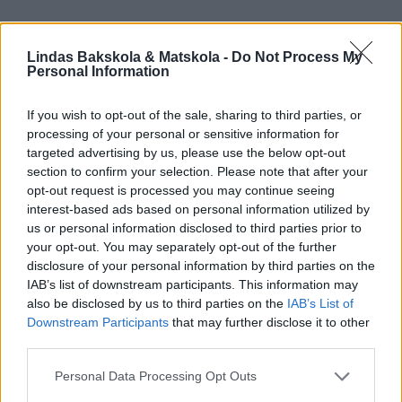
Prenumerera
Logga in
Lindas Bakskola & Matskola -
Do Not Process My
Personal Information
If you wish to opt-out of the sale, sharing to third parties, or
processing of your personal or sensitive information for
targeted advertising by us, please use the below opt-out
section to confirm your selection. Please note that after your
opt-out request is processed you may continue seeing
interest-based ads based on personal information utilized by
us or personal information disclosed to third parties prior to
1
KOMMENTAR
your opt-out. You may separately opt-out of the further
äldsta
disclosure of your personal information by third parties on the
IAB’s list of downstream participants. This information may
also be disclosed by us to third parties on the
IAB’s List of
Inger
Downstream Participants
that may further disclose it to other
third parties.
5 år sedan
Personal Data Processing Opt Outs
En trevlig kaka,så lätt att baka