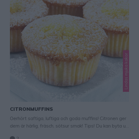
Lindas mjuka kakor
CITRONMUFFINS
Oerhört saftiga, luftiga och goda muffins! Citronen ger
dem är härlig, fräsch, sötsur smak! Tips! Du kan byta ut
citronen och smaksätta dina muffins med t ex: – 1 tsk
2