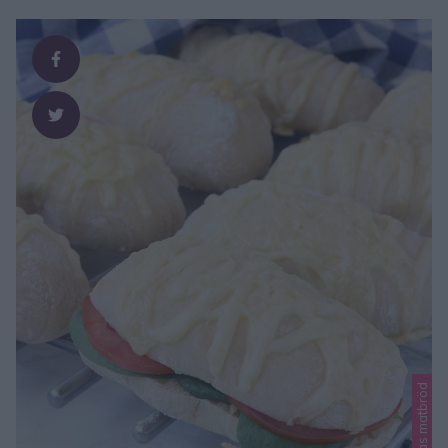
Lindas matbröd