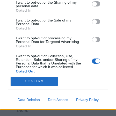
I want to opt-out of the Sharing of my
personal data.
Opted In
Lindas småkakor
I want to opt-out of the Sale of my
Personal Data.
Opted In
I want to opt-out of processing my
Personal Data for Targeted Advertising.
Opted In
NOBLESSEKAKOR / DUMLEKAKOR
I want to opt-out of Collection, Use,
Retention, Sale, and/or Sharing of my
Personal Data that Is Unrelated with the
Fantastiskt goda mördegskakor fyllda med Dumlekola
Purposes for which it was collected.
och täckta med en Noblessechoklad. Man kan kalla
Opted Out
dem både för Noblessekakor eller Dumlekakor
3
CONFIRM
eftersom varje kaka innehåller både en Noblesseplatta
och en Dumlekola. Noblessekakor / Dumlekakor 12 st
Deg150 g smör, rumsvarmt1 dl strösocker1 tsk
Data Deletion
Data Access
Privacy Policy
bakpulver1/2 krm salt2 dl vetemjöl 12 folieformar12 st
dumlekolor eller chokladbitar12 Noblesse-plattor GÖR
…