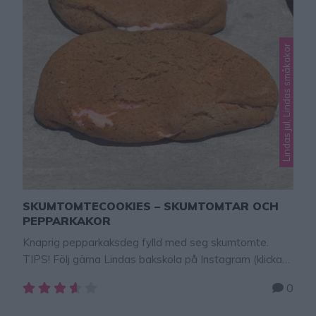
Lindas jul, Lindas småkakor
SKUMTOMTECOOKIES – SKUMTOMTAR OCH
PEPPARKAKOR
Knaprig pepparkaksdeg fylld med seg skumtomte.
TIPS! Följ gärna Lindas bakskola på Instagram (klicka
här!) Skumtomtar + pepparkakor = julens godaste
0
kakor! Den knapriga pepparkaksdegen på utsidan och
den sega, mjuka skumtomten inuti är en perfekt