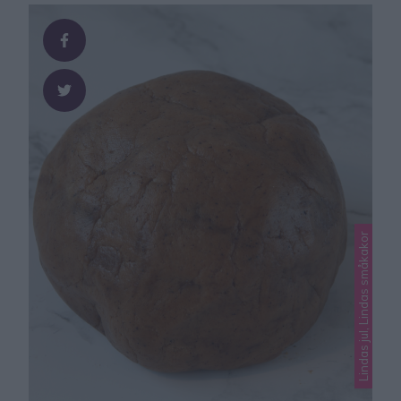
kombination. Så gott och kul att baka.
Skumtomtecookies Recept:pepparkaksdeg
skumtomtar GÖR SÅ HÄR Sätt ugnen på 180 grader.
Kavla ut pepparkaksdegen tunt …
Lindas jul, Lindas småkakor