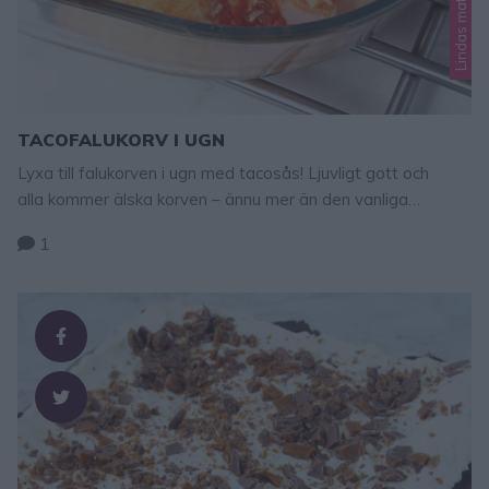
TACOFALUKORV I UGN
Lyxa till falukorven i ugn med tacosås! Ljuvligt gott och
alla kommer älska korven – ännu mer än den vanliga
traditionella! Tacofalukorv i ugn 1 falukorvsring 1 msk
1
tacokrydda 1 burk tacosås (mild, medium eller stark) 1 dl
riven ost GÖR SÅ HÄR 1. Sätt ugnen på 225 grader. Lägg
korven i en ugnsfast form. Skär …