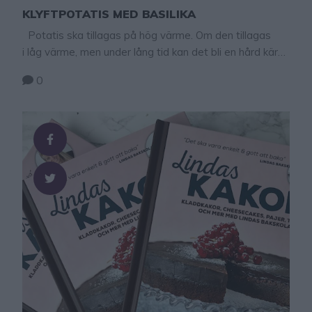
KLYFTPOTATIS MED BASILIKA
Potatis ska tillagas på hög värme. Om den tillagas
i låg värme, men under lång tid kan det bli en hård kärna
i mitten av potatisen. Temperaturen 50-60 grader
0
måste passeras snabbt för att kärnan i potatisen ska
bli mjuk. Om den värms upp för långsamt förblir den
hård inuti. Tips! Pressa 1–2 vitlöksklyftor och blanda …