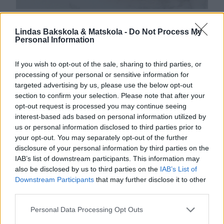
PEPPARKAKSDEG
Lindas Bakskola & Matskola -
Do Not Process My
Den här pepparkaksdegen ger de allra godaste,
Personal Information
sprödaste pepparkakorna! Ett mycket väl beprövat
recept som jag varmt rekommenderar! Pepparkakorna
If you wish to opt-out of the sale, sharing to third parties, or
1
blir fantastiskt goda! Kavla ut degen riktigt tunn så blir
processing of your personal or sensitive information for
kakorna riktigt, riktigt spröda. TIPS! Följ gärna Lindas
targeted advertising by us, please use the below opt-out
bakskola på Instagram (klicka här!) PEPPARKAKOR
section to confirm your selection. Please note that after your
opt-out request is processed you may continue seeing
Spröda, goda, smakrika pepparkakor. Den här degen är
interest-based ads based on personal information utilized by
väl beprövad. Tips! Baka franska pepparkakor som …
us or personal information disclosed to third parties prior to
your opt-out. You may separately opt-out of the further
disclosure of your personal information by third parties on the
IAB’s list of downstream participants. This information may
also be disclosed by us to third parties on the
IAB’s List of
Downstream Participants
that may further disclose it to other
third parties.
Personal Data Processing Opt Outs