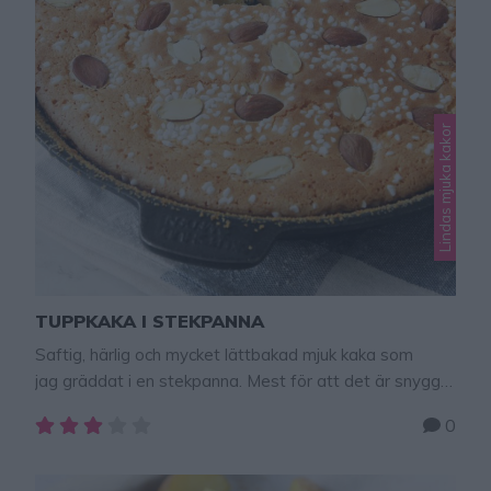
Lindas mjuka kakor
TUPPKAKA I STEKPANNA
Saftig, härlig och mycket lättbakad mjuk kaka som
jag gräddat i en stekpanna. Mest för att det är snyggt
och lite kul. Det går lika bra att grädda kakan i en vanlig
0
rund springform, ca 21 cm i diameter. Om du gräddar
kakan i en springform som är ca 24 cm bör du lägga
till så det blir 3 …