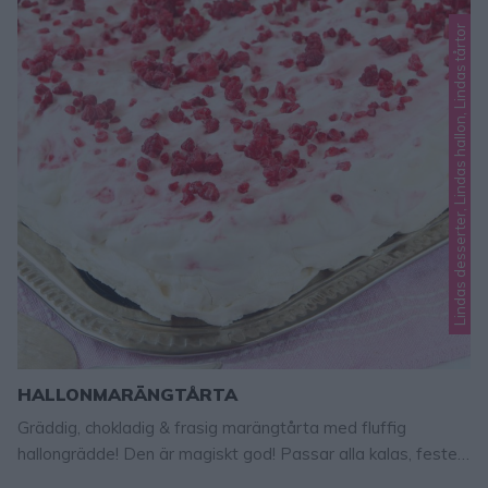
Lindas desserter, Lindas hallon, Lindas tårtor
HALLONMARÄNGTÅRTA
Gräddig, chokladig & frasig marängtårta med fluffig
hallongrädde! Den är magiskt god! Passar alla kalas, fester,
skolavslutningar och kafferep! Både vuxna och barn älskar