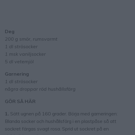
Deg
200 g smör, rumsvarmt
1 dl strösocker
1 msk vaniljsocker
5 dl vetemjöl
Garnering
1 dl strösocker
några droppar röd hushållsfärg
GÖR SÅ HÄR
1.
Sätt ugnen på 160 grader. Börja med garneringen:
Blanda socker och hushållsfärg i en plastpåse så att
sockret färgas svagt rosa. Sprid ut sockret på en