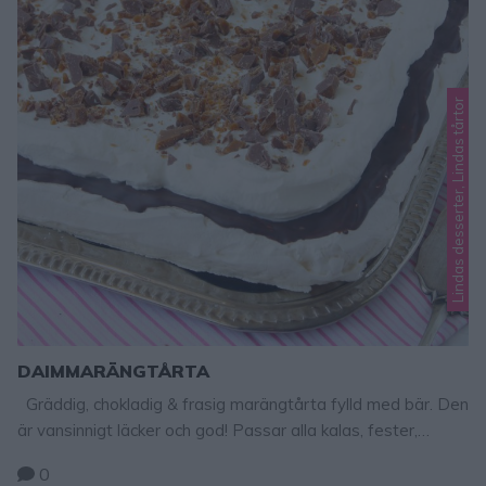
Lindas desserter, Lindas tårtor
DAIMMARÄNGTÅRTA
Gräddig, chokladig & frasig marängtårta fylld med bär. Den
är vansinnigt läcker och god! Passar alla kalas, fester,
skolavslutningar och kafferep! Både vuxna och barn älskar
0
denna tårta. DAIMMARÄNGTÅRTA I LÅNGPANNA 16–20