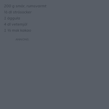
200 g smör, rumsvarmt
½ dl strösocker
1 äggula
4 dl vetemjöl
1 ½ msk kakao