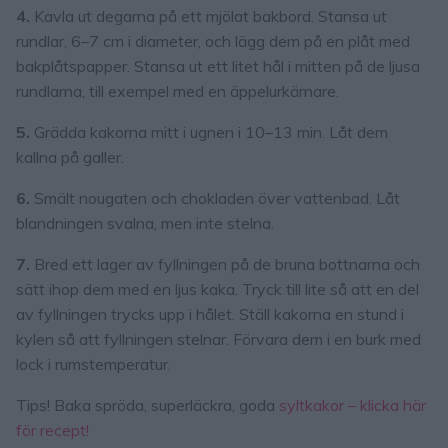
4.
Kavla ut degarna på ett mjölat bakbord. Stansa ut
rundlar, 6–7 cm i diameter, och lägg dem på en plåt med
bakplåtspapper. Stansa ut ett litet hål i mitten på de ljusa
rundlarna, till exempel med en äppelurkärnare.
5.
Grädda kakorna mitt i ugnen i 10–13 min. Låt dem
kallna på galler.
6.
Smält nougaten och chokladen över vattenbad. Låt
blandningen svalna, men inte stelna.
7.
Bred ett lager av fyllningen på de bruna bottnarna och
sätt ihop dem med en ljus kaka. Tryck till lite så att en del
av fyllningen trycks upp i hålet. Ställ kakorna en stund i
kylen så att fyllningen stelnar. Förvara dem i en burk med
lock i rumstemperatur.
Tips! Baka spröda, superläckra, goda
syltkakor – klicka här
för recept!