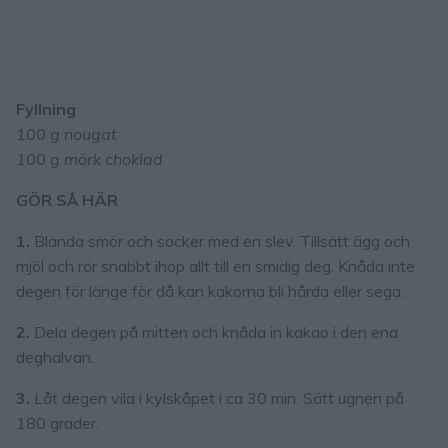
Fyllning
100 g nougat
100 g mörk choklad
GÖR SÅ HÄR
1.
Blanda smör och socker med en slev. Tillsätt ägg och
mjöl och rör snabbt ihop allt till en smidig deg. Knåda inte
degen för länge för då kan kakorna bli hårda eller sega.
2.
Dela degen på mitten och knåda in kakao i den ena
deghalvan.
3.
Låt degen vila i kylskåpet i ca 30 min. Sätt ugnen på
180 grader.