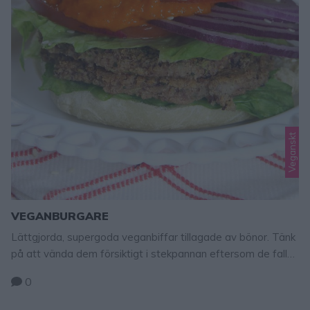
Veganskt
VEGANBURGARE
Lättgjorda, supergoda veganbiffar tillagade av bönor. Tänk
på att vända dem försiktigt i stekpannan eftersom de faller
sönder lätt. Tips! Tillaga ljuvligt goda, veganska pannkakor
0
– klicka här för recept! Veganburgare TIPS! Följ mig gärna
Lindas bakskola på Instagram (klicka här), Facebook (klicka