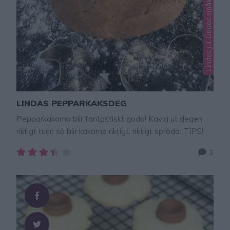
Lindas jul, Lindas småkakor
LINDAS PEPPARKAKSDEG
Pepparkakorna blir fantastiskt goda! Kavla ut degen
riktigt tunn så blir kakorna riktigt, riktigt spröda. TIPS!
Följ gärna Lindas bakskola på Instagram (klicka här!)
1
PEPPARKAKOR Spröda, goda, smakrika pepparkakor.
Den här degen är väl beprövad. Tips! Baka franska
pepparkakor som inte behöver kavlas! Klicka här för
recept!Fler recept med pepparkakor – allt från
kladdkaka till cheesecake – klicka här! …