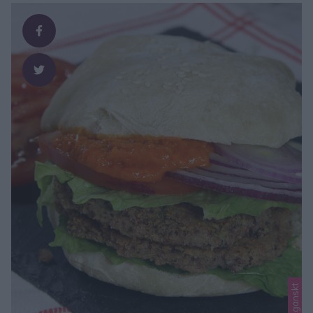
här) Ca 12 st 2 st tetrapak blandade bönor, 380 g med
vätska 1 dl havregryn 2 vitlöksklyftor, …
Veganskt