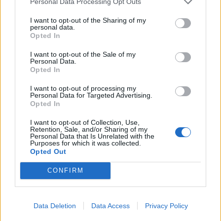
Personal Data Processing Opt Outs
I want to opt-out of the Sharing of my
personal data.
Opted In
Lindas desserter, Lindas tips & fakta
I want to opt-out of the Sale of my
Personal Data.
Opted In
I want to opt-out of processing my
Personal Data for Targeted Advertising.
Opted In
I want to opt-out of Collection, Use,
Retention, Sale, and/or Sharing of my
Personal Data that Is Unrelated with the
Purposes for which it was collected.
Opted Out
CONFIRM
GIN & TONIC
Gin & tonic brukar serveras i höga smala drinkglas,
Data Deletion
Data Access
Privacy Policy
men det är trevligt och snyggt att servera drinken i