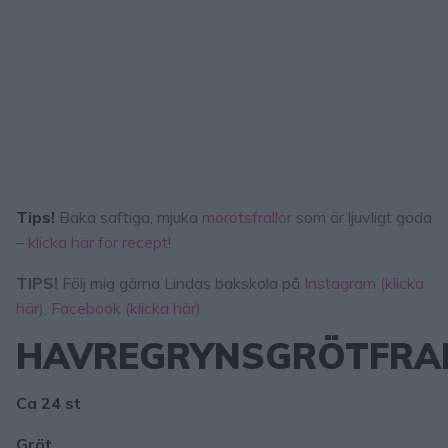
Tips!
Baka saftiga, mjuka
morotsfrallor
som är ljuvligt goda
–
klicka här för recept!
TIPS!
Följ mig gärna Lindas bakskola på
Instagram (klicka
här)
,
Facebook (klicka här)
HAVREGRYNSGRÖTFRA
Ca 24 st
Gröt