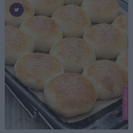
Lindas matbröd