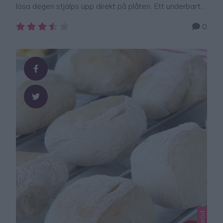
lösa degen stjälps upp direkt på plåten. Ett underbart
gott bröd som kan ätas till frukost eller gärna som
0
måltidsbröd till middagen eller på buffén. Brödet har
jag bakat i mina nya ugnsplåt som har raka kanter och
ger en jämn och fin gräddning. Reklam …