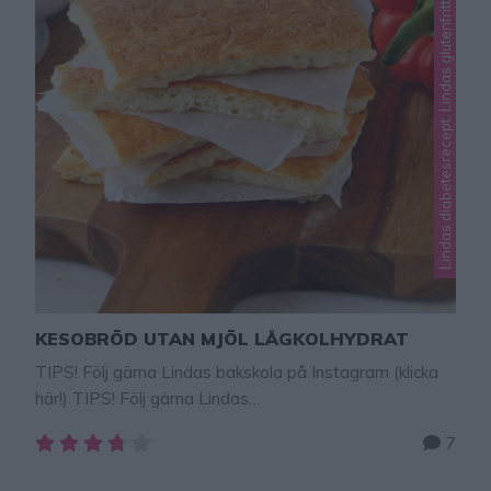
Lindas diabetesrecept, Lindas glutenfritt, Lindas matbröd
KESOBRÖD UTAN MJÖL LÅGKOLHYDRAT
TIPS! Följ gärna Lindas bakskola på Instagram (klicka
här!) TIPS! Följ gärna Lindas
bakskola på Instagram (klicka här!) Vill du ha fler bra
7
recept från Lindas bakskola – köp Lindas bakböcker
med nya, härliga recept som också har steg-för-