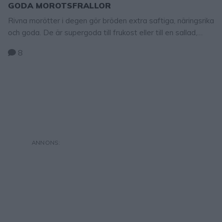
GODA MOROTSFRALLOR
Rivna morötter i degen gör bröden extra saftiga, näringsrika
och goda. De är supergoda till frukost eller till en sallad,
middag eller på en buffé. Även barnen älskar dessa bröd
8
och märker inte att det är morötter i brödet. Frys gärna in
bröden. Tips! Halva mjölmängden kan bytas ut mot rågsikt
om man vill ha …