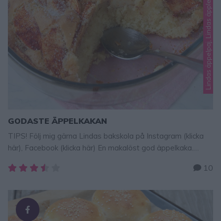
Lindas äppelpaj, Lindas äpplen, Lindas desserter
GODASTE ÄPPELKAKAN
TIPS! Följ mig gärna Lindas bakskola på Instagram (klicka
här), Facebook (klicka här) En makalöst god äppelkaka.
Smeten har samma grund som kladdkaka, men innehåller
10
även bakpulver vilket gör att den blir lite mer mjuk som
sockerkaka, men ändå oerhört mjuk, saftig, smakrik och
härlig i konsistensen! En galet god äppelkaka! Tips! Baka en
ljuvlig äppelkladdkaka – klicka här för recept! …