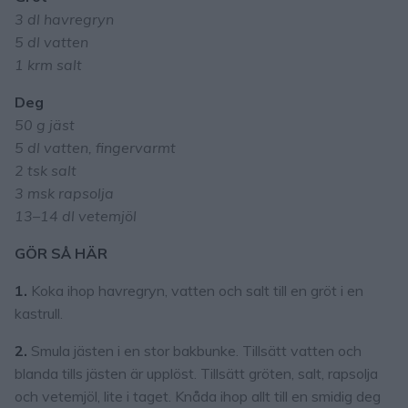
3 dl havregryn
5 dl vatten
1 krm salt
Deg
50 g jäst
5 dl vatten, fingervarmt
2 tsk salt
3 msk rapsolja
13–14 dl vetemjöl
GÖR SÅ HÄR
1.
Koka ihop havregryn, vatten och salt till en gröt i en
kastrull.
2.
Smula jästen i en stor bakbunke. Tillsätt vatten och
blanda tills jästen är upplöst. Tillsätt gröten, salt, rapsolja
och vetemjöl, lite i taget. Knåda ihop allt till en smidig deg