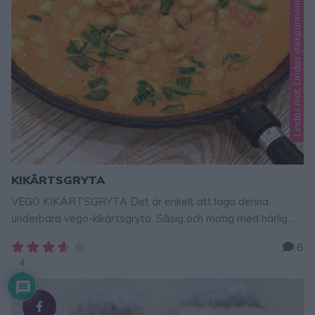
Lindas mat, Lindas stekpannemat
KIKÄRTSGRYTA
VEGO KIKÄRTSGRYTA Det är enkelt att laga denna
underbara vego-kikärtsgryta. Såsig och matig med härlig
smak av curry, vitlök och spenat. En gryta som direkt blev en
6
ny favorit av mig! Tips! Stekt avokado är ljuvligt gott att äta
4
istället för kött – klicka här för recept! TIPS! Följ mig gärna
Lindas bakskola på Instagram (klicka här, …