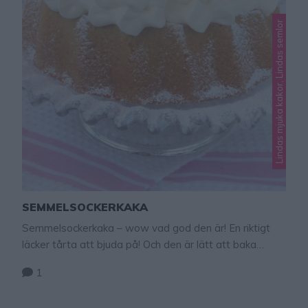
Lindas mjuka kakor, Lindas semlor
SEMMELSOCKERKAKA
Semmelsockerkaka – wow vad god den är! En riktigt
läcker tårta att bjuda på! Och den är lätt att baka
också. En riktig höjdare! Tips! Baka ljuvligt goda, läckra
1
semmelmuffins – klicka här för recept! TIPS! Följ mig
gärna Lindas bakskola på Instagram (klicka här,