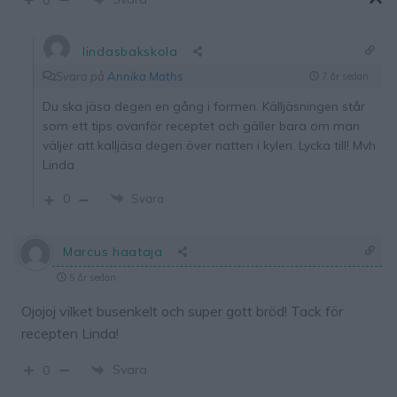
lindasbakskola
Svara på
Annika Maths
7 år sedan
Du ska jäsa degen en gång i formen. Källjäsningen står
som ett tips ovanför receptet och gäller bara om man
väljer att kalljäsa degen över natten i kylen. Lycka till! Mvh
Linda
0
Svara
Marcus haataja
5 år sedan
Ojojoj vilket busenkelt och super gott bröd! Tack för
recepten Linda!
Svara
0