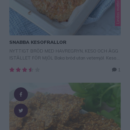
SNABBA KESOFRALLOR
NYTTIGT BRÖD MED HAVREGRYN, KESO OCH ÄGG
ISTÄLLET FÖR MJÖL Baka bröd utan vetemjöl. Keso
och havregryn är grunden i dessa otroligt saftiga och
1
goda bröd. Och degen behöver inte jäsa. Mycket enkla
frallor att baka och de går bra att frysa in. Tips! Baka
en nyttig Kesolimpa med havregryn istället för
vetemjöl – klicka till receptet …