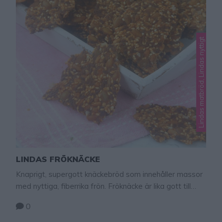
Lindas matbröd, Lindas nyttigt
LINDAS FRÖKNÄCKE
Knaprigt, supergott knäckebröd som innehåller massor
med nyttiga, fiberrika frön. Fröknäcke är lika gott till
frukost som tilltugg till en fördrink. Eller ät det som
0
snacks när du är sugen på något gott. Förvara brödet i
en burk med tätslutande lock. TIPS! Följ mig gärna