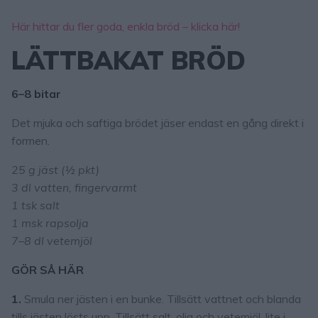
Här hittar du fler goda, enkla bröd – klicka här!
LÄTTBAKAT BRÖD
6–8 bitar
Det mjuka och saftiga brödet jäser endast en gång direkt i
formen.
25 g jäst (½ pkt)
3 dl vatten, fingervarmt
1 tsk salt
1 msk rapsolja
7–8 dl vetemjöl
GÖR SÅ HÄR
1.
Smula ner jästen i en bunke. Tillsätt vattnet och blanda
tills jästen lösts upp. Tillsätt salt, olja och vetemjöl, lite i