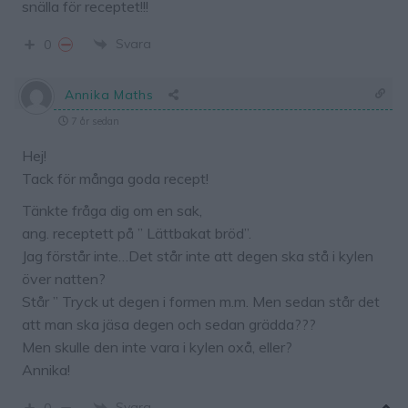
snälla för receptet!!!
Svara
0
Annika Maths
7 år sedan
Hej!
Tack för många goda recept!
Tänkte fråga dig om en sak,
ang. receptett på ” Lättbakat bröd”.
Jag förstår inte…Det står inte att degen ska stå i kylen
över natten?
Står ” Tryck ut degen i formen m.m. Men sedan står det
att man ska jäsa degen och sedan grädda???
Men skulle den inte vara i kylen oxå, eller?
Annika!
Svara
0