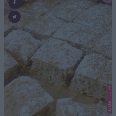
Lindas matbröd