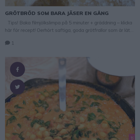
GRÖTBRÖD SOM BARA JÄSER EN GÅNG
Tips! Baka filmjölkslimpa på 5 minuter + gräddning – klicka
här för recept! Oerhört saftiga, goda grötfrallor som är lätta
att baka. Degen trycks ut direkt på plåten och de blir
1
mycket saftiga både av gröten i degen och att den gräddas
ihop på en plåt. TIPS! Följ mig gärna Lindas
bakskola på Instagram (klicka här), Facebook (klicka här)
Grötbröd …