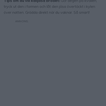
Tips om du vill kalljäsa brödet!
Gör degen på kvällen,
tryck ut den i formen och låt den jäsa övertäckt i kylen
över natten. Grädda direkt när du vaknar. Så smart!