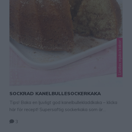
Lindas mjuka kakor
SOCKRAD KANELBULLESOCKERKAKA
Tips! Baka en ljuvligt god kanelbullekladdkaka – klicka
här för recept! Supersaftig sockerkaka som är
smaksatt med knastrande strösocker och kanel. Ja, en
3
smakar som en kanelbulle, men är mjuk och saftig som
en sockerkaka. Det är omöjligt att bara äta en bit…