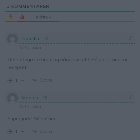
3
KOMMENTARER
äldsta
Camilla
7 år sedan
Det saftigaste bröd jag någonsin ätit! Så gott, tack för
receptet.
Svara
1
Monica
5 år sedan
Supergoda! Så saftiga.
Svara
1