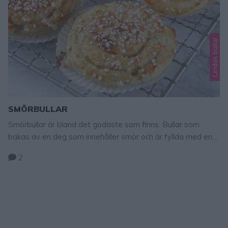
Lindas bullar
SMÖRBULLAR
Smörbullar är bland det godaste som finns. Bullar som
bakas av en deg som innehåller smör och är fyllda med en
ljuvlig smörfyllning är oemotståndliga. De fullkomligt småler
2
i munnen och har en rykande åtgång. Smörbullar TIPS! Följ
mig gärna Lindas bakskola på Instagram (klicka här,
eller Facebook (klicka här) så får du alltid alla mina nya
recept …