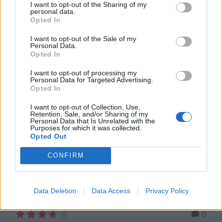
I want to opt-out of the Sharing of my
personal data.
Opted In
I want to opt-out of the Sale of my
Personal Data.
Opted In
I want to opt-out of processing my
Personal Data for Targeted Advertising.
Opted In
Lindas matbröd
I want to opt-out of Collection, Use,
Retention, Sale, and/or Sharing of my
Personal Data that Is Unrelated with the
Purposes for which it was collected.
Opted Out
CONFIRM
RÖR-IHOP-BRÖD SOM JÄSER EN GÅNG
LÄTT ATT BAKA Ett ljuvligt gott bröd som inte
Data Deletion
Data Access
Privacy Policy
behöver knådas och jäser bara en gång direkt i
långpannan eller i plåten. Degen jäser i en timme (lite
0
längre än vanligt) eftersom det bara är en jäsning.