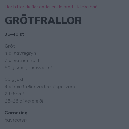
Här hittar du fler goda, enkla bröd – klicka här!
GRÖTFRALLOR
35–40 st
Gröt
4 dl havregryn
7 dl vatten, kallt
50 g smör, rumsvarmt
50 g jäst
4 dl mjölk eller vatten, fingervarm
2 tsk salt
15–16 dl vetemjöl
Garnering
havregryn