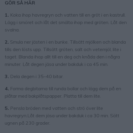
GÖR SÅ HÄR
1.
Koka ihop havregryn och vatten till en gröt i en kastrull.
Lägg i smöret och låt det smälta ihop med gröten. Låt den
svalna.
2.
Smula ner jästen i en bunke. Tillsätt mjölken och blanda
tills den lösts upp. Tillsätt gröten, salt och vetemjöl, lite i
taget. Blanda ihop allt till en deg och knåda den i några
minuter. Låt degen jäsa under bakduk i ca 45 min.
3.
Dela degen i 35–40 bitar.
4.
Forma degbitarna till runda bollar och lägg dem på en
plåtar med bakplåtspapper. Platta till dem lite.
5.
Pensla bröden med vatten och strö över lite
havregryn.Låt dem jäsa under bakduk i ca 30 min. Sätt
ugnen på 230 grader.