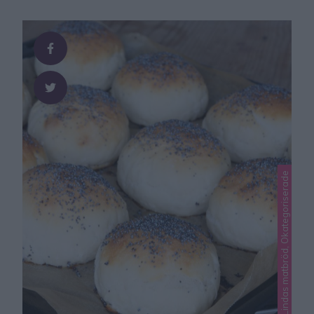
Perfekt när man vill att det ska gå fort att baka! Ett
ljuvligt gott och bra frukostbröd! Tips kalljäsning: Gör …
Lindas matbröd, Okategoriserade