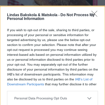
Lindas jul, Lindas matbröd
Lindas Bakskola & Matskola -
Do Not Process My
Personal Information
If you wish to opt-out of the sale, sharing to third parties, or
processing of your personal or sensitive information for
VÖRTBRÖD / VÖRTLIMPA
targeted advertising by us, please use the below opt-out
Julens godaste vörtlimpa. Jag har bakat en ljuvligt god,
section to confirm your selection. Please note that after your
opt-out request is processed you may continue seeing
klassisk vörtlimpa och jag rekommenderar er verkligen
interest-based ads based on personal information utilized by
att baka detta bröd. Det är underbart gott! BAKA
us or personal information disclosed to third parties prior to
24
LJUVLIGT GODA VÖRTFRALLOR – KLICKA HÄR FÖR
your opt-out. You may separately opt-out of the further
RECEPT! Fröknäcke är också magiskt gott till julskinka
disclosure of your personal information by third parties on the
och julost! Klicka här för recept! TIPS! Följ mig
IAB’s list of downstream participants. This information may
gärna lindasbakskola på Instagram (klicka
also be disclosed by us to third parties on the
IAB’s List of
här), Facebook (klicka här) för mer inspiration & …
Downstream Participants
that may further disclose it to other
third parties.
Personal Data Processing Opt Outs