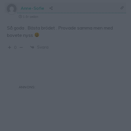
Anne-Sofie
1 år sedan
Så goda . Bästa brödet . Provade samma men med
bovete nyss
Svara
0