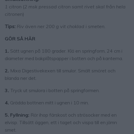
1 citron
(
2 msk pressad citron samt rivet skal från hela
citron
en)
Tips:
Riv även ner 200 g vit choklad i smeten.
GÖR SÅ HÄR
1.
Sätt ugnen på 180 grader. Klä en springform, 24 cm i
diameter med bakplåtspapper i botten och på kanterna.
2.
Mixa Digestivekexen till smulor. Smält smöret och
blanda ner det.
3.
Tryck ut smulora i botten på springformen.
4.
Grädda bottnen mitt i ugnen i 10 min.
5. Fyllning:
Rör ihop färskost och strösocker med en
elvisp. Tillsätt äggen, ett i taget och vispa till en jämn
smet.