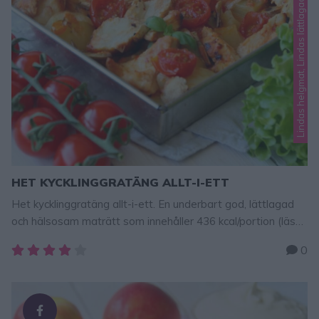
HET KYCKLINGGRATÄNG ALLT-I-ETT
Het kycklinggratäng allt-i-ett. En underbart god, lättlagad
och hälsosam maträtt som innehåller 436 kcal/portion (läs
hela näringsinnehållet nedan). Denna rätt passar både
0
vardag och fest och portionerna är rejält tilltagna. Om du
delar hela rätten i sex portioner blir det 290 kcal/portion.
Det är så smart att tillaga alla ingredienser; kyckling,
potatis, grönsaker och sås …