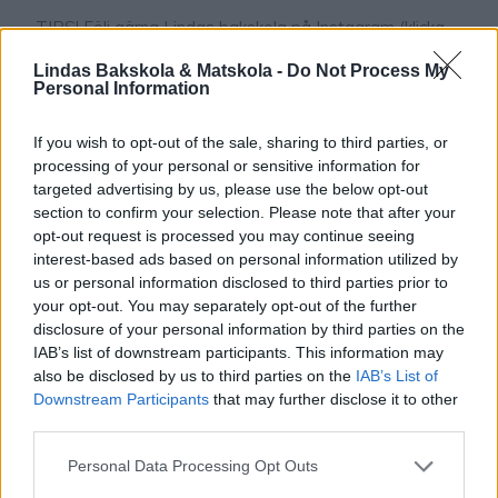
TIPS! Följ gärna Lindas bakskola på Instagram (klicka
här!) TIPS! Följ mig gärna Lindas bakskola på
Lindas Bakskola & Matskola -
Do Not Process My
Instagram (klicka här, eller Facebook (klicka här) Den
Personal Information
1
gamla klassikern mandelkubb i nytt format! I stället för
att baka ut små mandelkubb har jag bakat en hel stor
If you wish to opt-out of the sale, sharing to third parties, or
kaka som räcker till många. Mycket enklare, mindre jobb
processing of your personal or sensitive information for
och så himla gott! Mandelkubbkaka Ca 12 bitar …
targeted advertising by us, please use the below opt-out
section to confirm your selection. Please note that after your
opt-out request is processed you may continue seeing
interest-based ads based on personal information utilized by
us or personal information disclosed to third parties prior to
your opt-out. You may separately opt-out of the further
disclosure of your personal information by third parties on the
IAB’s list of downstream participants. This information may
also be disclosed by us to third parties on the
IAB’s List of
Downstream Participants
that may further disclose it to other
third parties.
Personal Data Processing Opt Outs