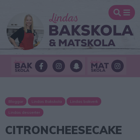
Bloggar
Lindas Bakskola
Lindas bakverk
Lindas desserter
CITRONCHEESECAKE