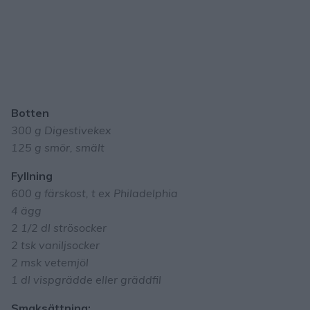
Botten
300 g Digestivekex
125 g smör, smält
Fyllning
600 g färskost, t ex Philadelphia
4 ägg
2 1/2 dl strösocker
2 tsk vaniljsocker
2 msk vetemjöl
1 dl vispgrädde eller gräddfil
Smaksättning: