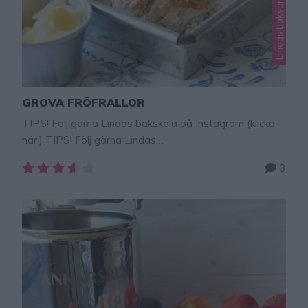
GROVA FRÖFRALLOR
TIPS! Följ gärna Lindas bakskola på Instagram (klicka
här!) TIPS! Följ gärna Lindas
bakskola på Instagram (klicka här!) Grova fröfrallor
3
fyllda med massor av fibrer och nyttiga frön.
Supergoda, rustika och lätta att baka. Välj de frön du
har hemma t ex solroskärnor, linfrön, sesamfrön,
pumpafrön, psylliumfrön m m. Frallorna går bra att
frysa in och ta fram och tina när …