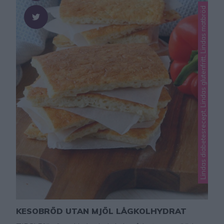
Lindas diabetesrecept, Lindas glutenfritt, Lindas matbröd
KESOBRÖD UTAN MJÖL LÅGKOLHYDRAT