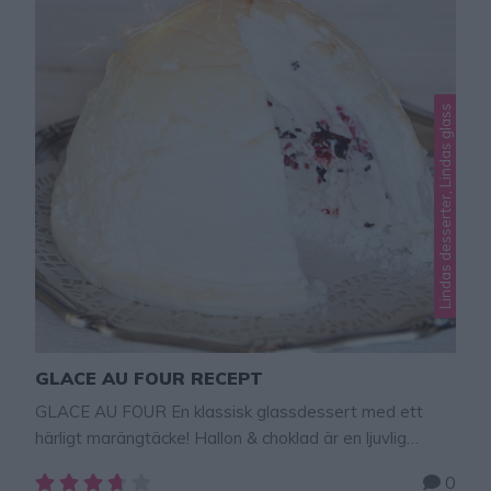
Lindas desserter, Lindas glass
GLACE AU FOUR RECEPT
GLACE AU FOUR En klassisk glassdessert med ett
härligt marängtäcke! Hallon & choklad är en ljuvlig
kombination! Glass är alltid rätt till efterrätt! Glace au
0
four är en klassisk, lyxig nyårsdessert som både barn