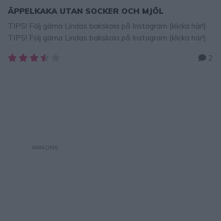
ÄPPELKAKA UTAN SOCKER OCH MJÖL
TIPS! Följ gärna Lindas bakskola på Instagram (klicka här!)
TIPS! Följ gärna Lindas bakskola på Instagram (klicka här!)
Den här äppelkakan är ljuvligt god och man kan inte tro att
2
den inte innehåller vanligt socker eller vetemjöl. Istället
innehåller den Use Like Sugar som inte påverkar
blodsockret och mandelmjöl som innehåller minimalt med
kolhdrater. Perfekt för diabetiker och andra som vill …