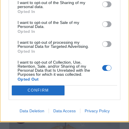
Lindas desserter, Lindas tårtor
I want to opt-out of the Sharing of my
personal data.
Opted In
I want to opt-out of the Sale of my
Personal Data.
Opted In
I want to opt-out of processing my
Personal Data for Targeted Advertising.
CHOKLADKOLATÅRTA
Opted In
Magiskt god, chokladig tårtbotten med den allra
I want to opt-out of Collection, Use,
läckraste, godaste chokladkolakrämen på toppen.
Retention, Sale, and/or Sharing of my
Personal Data that Is Unrelated with the
Chokladkolatårta Ca 15 bitar 200 g smör, smält 5 dl
Purposes for which it was collected.
0
strösocker 1 dl kakao 2 krm flingsalt (eller 1 krm vanligt
Opted Out
salt) 1 msk vaniljsocker 4 ägg 3 dl vetemjöl
CONFIRM
Chokladkolakräm 75 g smör ½ dl strösocker ½ dl ljus
sirap 1 msk kakao 1 …
Data Deletion
Data Access
Privacy Policy