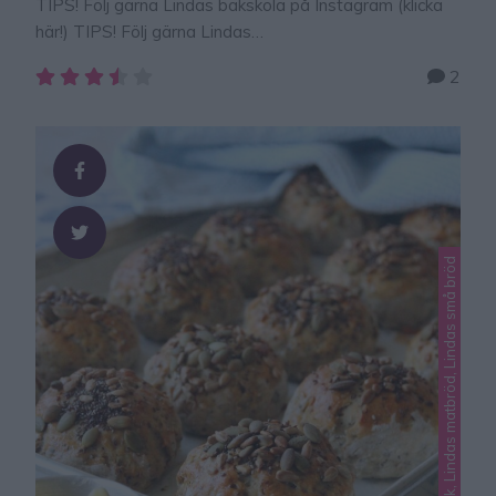
TIPS! Följ gärna Lindas bakskola på Instagram (klicka
här!) TIPS! Följ gärna Lindas
bakskola på Instagram (klicka här!) KESOBRÖD utan
2
vetemjöl som har en mjuk, lite pannkaksliknande
konsistens, men det är supergott! Och varje skiva
innehåller bara 2, 3 g kolhydrater. Det här brödet
innehåller även protein vilket är bra att få i sig till
frukost. 28 kolhydrater för hela smeten2,3 kH …
Lindas bakverk, Lindas matbröd, Lindas små bröd