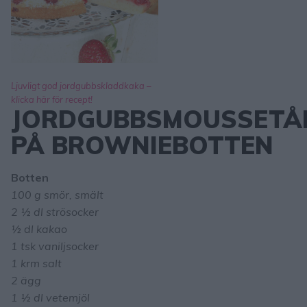
Ljuvligt god jordgubbskladdkaka –
klicka här för recept!
JORDGUBBSMOUSSETÅ
PÅ BROWNIEBOTTEN
Botten
100 g smör, smält
2 ½ dl strösocker
½ dl kakao
1 tsk vaniljsocker
1 krm salt
2 ägg
1 ½ dl vetemjöl