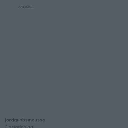
Jordgubbsmousse
6 gelatinblad