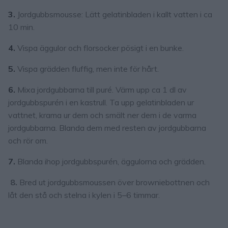
3.
Jordgubbsmousse: Lätt gelatinbladen i kallt vatten i ca
10 min.
4.
Vispa äggulor och florsocker pösigt i en bunke.
5.
Vispa grädden fluffig, men inte för hårt.
6.
Mixa jordgubbarna till puré. Värm upp ca 1 dl av
jordgubbspurén i en kastrull. Ta upp gelatinbladen ur
vattnet, krama ur dem och smält ner dem i de varma
jordgubbarna. Blanda dem med resten av jordgubbarna
och rör om.
7.
Blanda ihop jordgubbspurén, äggulorna och grädden.
8.
Bred ut jordgubbsmoussen över browniebottnen och
låt den stå och stelna i kylen i 5–6 timmar.