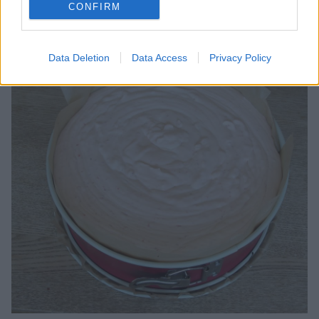
CONFIRM
7. Blanda ihop jordgubbspurén, äggulorna och grädden.
Data Deletion
Data Access
Privacy Policy