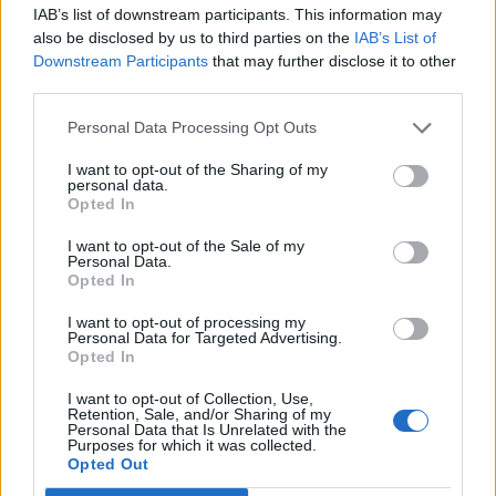
IAB’s list of downstream participants. This information may
also be disclosed by us to third parties on the
IAB’s List of
Downstream Participants
that may further disclose it to other
third parties.
Personal Data Processing Opt Outs
6. Mixa jordgubbarna till puré. Värm upp ca 1 dl av jordgubbspurén i
I want to opt-out of the Sharing of my
personal data.
en kastrull. Ta upp gelatinbladen ur vattnet, krama ur dem och smält
Opted In
ner dem i de varma jordgubbarna. Blanda dem med resten av
jordgubbarna och rör om.
I want to opt-out of the Sale of my
Personal Data.
Opted In
I want to opt-out of processing my
Personal Data for Targeted Advertising.
Opted In
I want to opt-out of Collection, Use,
Retention, Sale, and/or Sharing of my
Personal Data that Is Unrelated with the
Purposes for which it was collected.
Opted Out