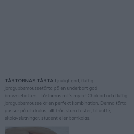
TÅRTORNAS TÅRTA
Ljuvligt god, fluffig
jordgubbsmoussetårta på en underbart god
browniebotten – tårtornas roll´s royce! Choklad och fluffig
jordgubbsmousse är en perfekt kombination. Denna tårta
passar på alla kalas; allt från stora fester, till buffé,
skolavslutningar, student eller barnkalas.