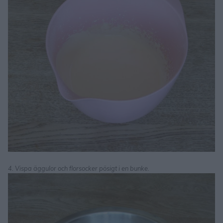
4. Vispa äggulor och florsocker pösigt i en bunke.