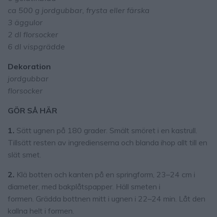
ca 500 g jordgubbar, frysta eller färska
3 äggulor
2 dl florsocker
6 dl vispgrädde
Dekoration
jordgubbar
florsocker
GÖR SÅ HÄR
1.
Sätt ugnen på 180 grader. Smält smöret i en kastrull.
Tillsätt resten av ingredienserna och blanda ihop allt till en
slät smet.
2.
Klä botten och kanten på en springform, 23–24 cm i
diameter, med bakplåtspapper. Häll smeten i
formen. Grädda bottnen mitt i ugnen i 22–24 min. Låt den
kallna helt i formen.