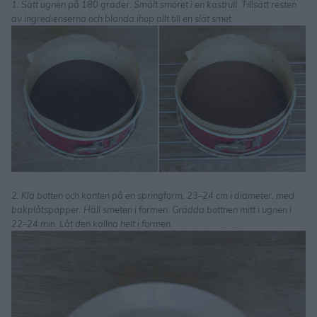
1. Sätt ugnen på 180 grader. Smält smöret i en kastrull. Tillsätt resten
av ingredienserna och blanda ihop allt till en slät smet.
2. Klä botten och kanten på en springform, 23–24 cm i diameter, med
bakplåtspapper. Häll smeten i formen. Grädda bottnen mitt i ugnen i
22–24 min. Låt den kallna helt i formen.