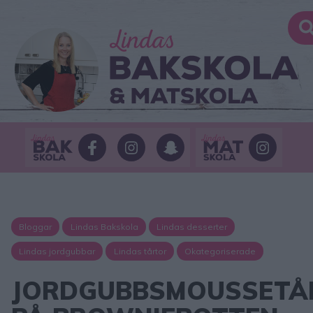
Bloggar
Lindas Bakskola
Lindas desserter
Lindas jordgubbar
Lindas tårtor
Okategoriserade
JORDGUBBSMOUSSETÅ